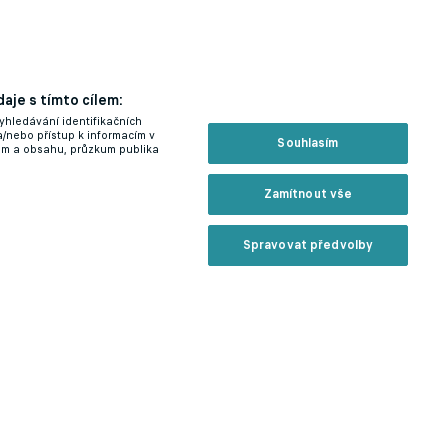
aje s tímto cílem:
yhledávání identifikačních
a/nebo přístup k informacím v
Souhlasím
lam a obsahu, průzkum publika
Zamítnout vše
Spravovat předvolby