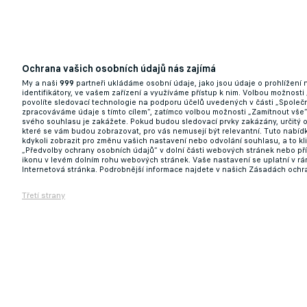
Chystají se brankářské rošády: Baník vsad
Ochrana vašich osobních údajů nás zajímá
13.01.2025 13:58
My a naši
999
partneři ukládáme osobní údaje, jako jsou údaje o prohlížení
identifikátory, ve vašem zařízení a využíváme přístup k nim. Volbou možnosti
povolíte sledovací technologie na podporu účelů uvedených v části „Společn
zpracováváme údaje s tímto cílem“, zatímco volbou možnosti „Zamítnout vše
svého souhlasu je zakážete. Pokud budou sledovací prvky zakázány, určitý 
které se vám budou zobrazovat, pro vás nemusejí být relevantní. Tuto nabí
Baník posiluje v útoku. Do Ostravy míří z
kdykoli zobrazit pro změnu vašich nastavení nebo odvolání souhlasu, a to k
„Předvolby ochrany osobních údajů“ v dolní části webových stránek nebo př
ikonu v levém dolním rohu webových stránek. Vaše nastavení se uplatní v r
12.01.2025 09:43
Internetová stránka. Podrobnější informace najdete v našich Zásadách ochr
Třetí strany