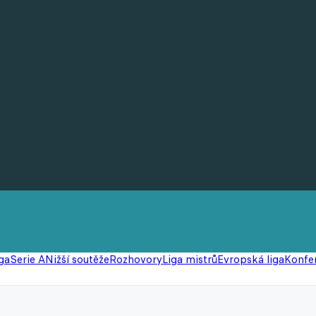
ga
Serie A
Nižší soutěže
Rozhovory
Liga mistrů
Evropská liga
Konfer