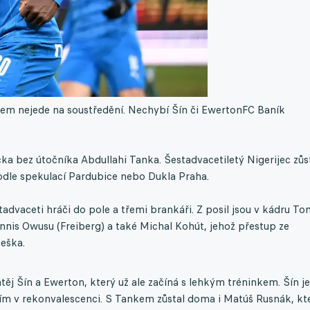
em nejede na soustředění. Nechybí Šín či Ewerton
FC Baník
cka bez útočníka Abdullahi Tanka. Šestadvacetiletý Nigerijec zůs
odle spekulací Pardubice nebo Dukla Praha.
tadvaceti hráči do pole a třemi brankáři. Z posil jsou v kádru T
ennis Owusu (Freiberg) a také Michal Kohút, jehož přestup ze
eška.
ěj Šín a Ewerton, který už ale začíná s lehkým tréninkem. Šín je
ím v rekonvalescenci. S Tankem zůstal doma i Matúš Rusnák, kt