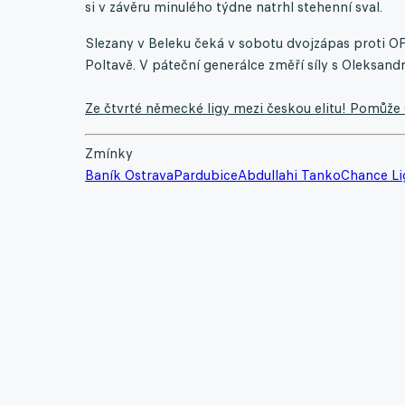
si v závěru minulého týdne natrhl stehenní sval.
Slezany v Beleku čeká v sobotu dvojzápas proti OFK
Poltavě. V páteční generálce změří síly s Oleksandri
Ze čtvrté německé ligy mezi českou elitu! Pomůže
Zmínky
Baník Ostrava
Pardubice
Abdullahi Tanko
Chance Li