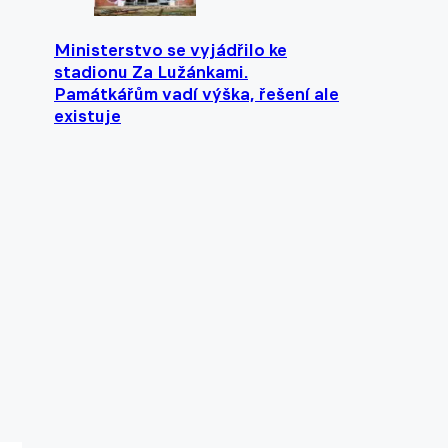
Ministerstvo se vyjádřilo ke
stadionu Za Lužánkami.
Památkářům vadí výška, řešení ale
existuje