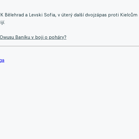
 Bělehrad a Levski Sofia, v úterý další dvojzápas proti Kielcům 
jí.
 Owusu Baníku v boji o poháry?
ga