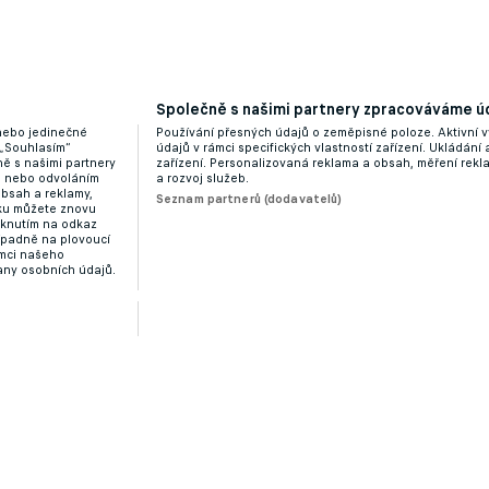
í na bývalého slávistu, Zbrojovka hledá ve Slovanu
Společně s našimi partnery zpracováváme úd
 nebo jedinečné
Používání přesných údajů o zeměpisné poloze. Aktivní v
 „Souhlasím“
údajů v rámci specifických vlastností zařízení. Ukládání 
ě s našimi partnery
zařízení. Personalizovaná reklama a obsah, měření rek
“ nebo odvoláním
a rozvoj služeb.
obsah a reklamy,
Seznam partnerů (dodavatelů)
dku můžete znovu
a novou výzvou Zlatohlávek z Pardubic
liknutím na odkaz
ípadně na plovoucí
ámci našeho
any osobních údajů.
Zobrazit více