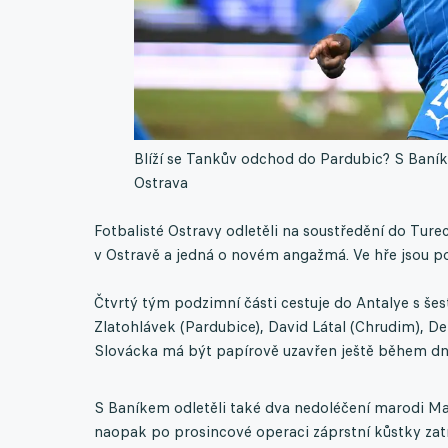
Blíží se Tankův odchod do Pardubic? S Baník
Ostrava
Fotbalisté Ostravy odletěli na soustředění do Ture
v Ostravě a jedná o novém angažmá. Ve hře jsou p
Čtvrtý tým podzimní části cestuje do Antalye s šes
Zlatohlávek (Pardubice), David Látal (Chrudim), D
Slovácka má být papírově uzavřen ještě během dn
S Baníkem odletěli také dva nedoléčení marodi Mat
naopak po prosincové operaci záprstní kůstky zat