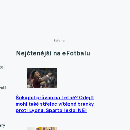
Reklama
Nejčtenější na eFotbalu
tal
omáš
Šokující průvan na Letné? Odejít
mohl také střelec vítězné branky
proti Lyonu. Sparta řekla: NE!
erý