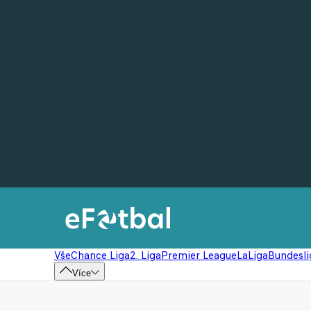
Vše
Chance Liga
2. Liga
Premier League
LaLiga
Bundesli
Více