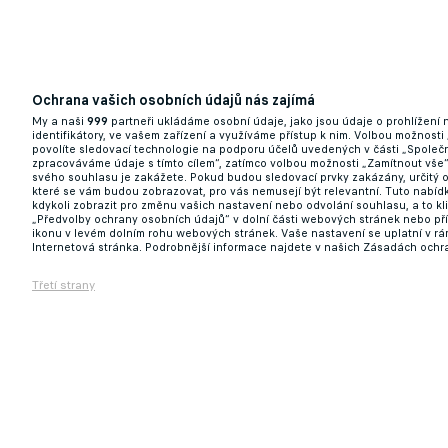
Další ztráta pro Dynamo. Šikovný mladík mí
27.12.2024 11:06
Ochrana vašich osobních údajů nás zajímá
My a naši
999
partneři ukládáme osobní údaje, jako jsou údaje o prohlížení
identifikátory, ve vašem zařízení a využíváme přístup k nim. Volbou možnosti
povolíte sledovací technologie na podporu účelů uvedených v části „Společn
zpracováváme údaje s tímto cílem“, zatímco volbou možnosti „Zamítnout vše
svého souhlasu je zakážete. Pokud budou sledovací prvky zakázány, určitý 
které se vám budou zobrazovat, pro vás nemusejí být relevantní. Tuto nabí
kdykoli zobrazit pro změnu vašich nastavení nebo odvolání souhlasu, a to k
„Předvolby ochrany osobních údajů“ v dolní části webových stránek nebo př
ikonu v levém dolním rohu webových stránek. Vaše nastavení se uplatní v r
Internetová stránka. Podrobnější informace najdete v našich Zásadách ochr
Třetí strany
Jde o udržení profesionálního statusu, var
18.12.2024 20:16