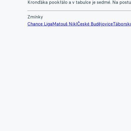
Kronďáka pookřálo a v tabulce je sedmé. Na postup
Zmínky
Chance Liga
Matouš Nikl
České Budějovice
Táborsk