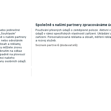
ří do kádru ligové komety, nahradí posilu Plzně
Společně s našimi partnery zpracováváme úd
 nebo jedinečné
Používání přesných údajů o zeměpisné poloze. Aktivní v
 „Souhlasím“
údajů v rámci specifických vlastností zařízení. Ukládání 
ě s našimi partnery
zařízení. Personalizovaná reklama a obsah, měření rek
“ nebo odvoláním
a rozvoj služeb.
obsah a reklamy,
Seznam partnerů (dodavatelů)
dku můžete znovu
liknutím na odkaz
ípadně na plovoucí
ámci našeho
any osobních údajů.
uje Koubek. O Dynamo se zajímají čtyři subjekty