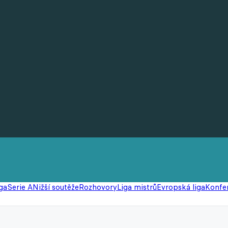
ga
Serie A
Nižší soutěže
Rozhovory
Liga mistrů
Evropská liga
Konfer