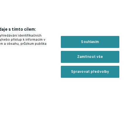
aje s tímto cílem:
yhledávání identifikačních
a/nebo přístup k informacím v
Souhlasím
lam a obsahu, průzkum publika
Zamítnout vše
Spravovat předvolby