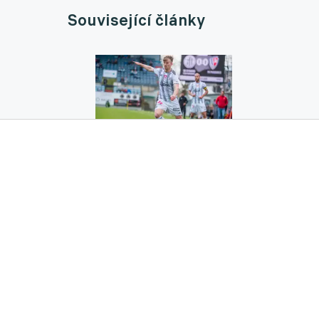
Související články
Dynamu hrozí ztráta další opory. Čermák by
28.12.2024 08:10