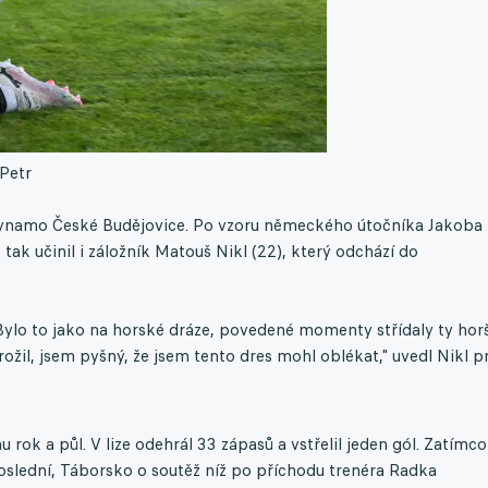
Petr
za Dynamo České Budějovice. Po vzoru německého útočníka Jakoba
 tak učinil i záložník Matouš Nikl (22), který odchází do
ylo to jako na horské dráze, povedené momenty střídaly ty horš
žil, jsem pyšný, že jsem tento dres mohl oblékat," uvedl Nikl p
 rok a půl. V lize odehrál 33 zápasů a vstřelil jeden gól. Zatímco
oslední, Táborsko o soutěž níž po příchodu trenéra Radka