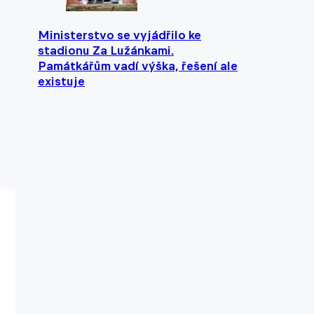
Ministerstvo se vyjádřilo ke
stadionu Za Lužánkami.
Památkářům vadí výška, řešení ale
existuje