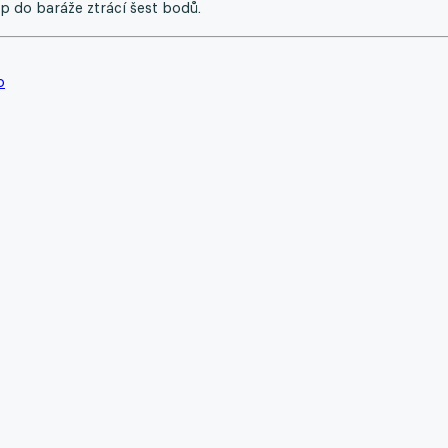
 do baráže ztrácí šest bodů.
o