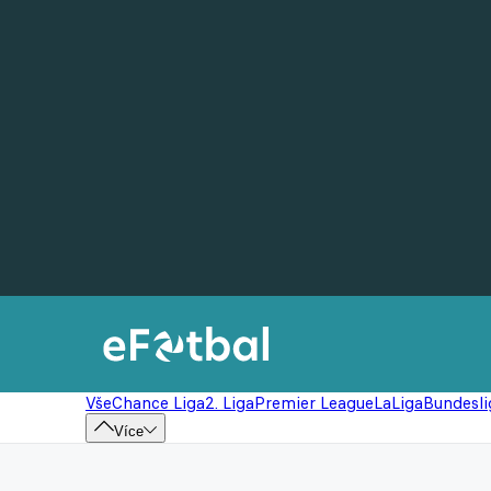
Vše
Chance Liga
2. Liga
Premier League
LaLiga
Bundesli
Více