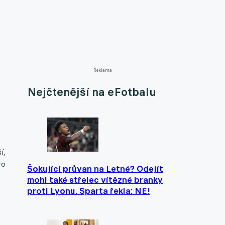
Reklama
Nejčtenější na eFotbalu
í,
ro
Šokující průvan na Letné? Odejít
mohl také střelec vítězné branky
proti Lyonu. Sparta řekla: NE!