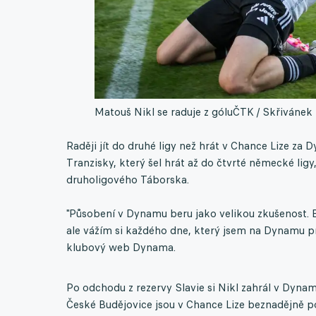
Matouš Nikl se raduje z gólu
ČTK / Skřivánek 
Raději jít do druhé ligy než hrát v Chance Lize 
Tranzisky, který šel hrát až do čtvrté německé ligy,
druholigového Táborska.
"Působení v Dynamu beru jako velikou zkušenost. B
ale vážím si každého dne, který jsem na Dynamu pro
klubový web Dynama.
Po odchodu z rezervy Slavie si Nikl zahrál v Dynamu
České Budějovice jsou v Chance Lize beznadějně p