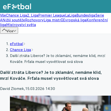
Vše
Chance Liga
2. Liga
Premier League
LaLiga
Bundesliga
Serie
A
Nižší soutěže
Rozhovory
Liga mistrů
Evropská liga
Konferenční
liga
Mistrovství světa
Více
eFotbal
Chance Liga
Další ztráta Liberce? Je to zklamání, nemáme klid, mrzí
Kováče. Frťala musel vysvětlovat svá slova
Další ztráta Liberce? Je to zklamání, nemáme klid,
mrzí Kováče. Frťala musel vysvětlovat svá slova
David Zlomek
,
15.03.2026 14:30