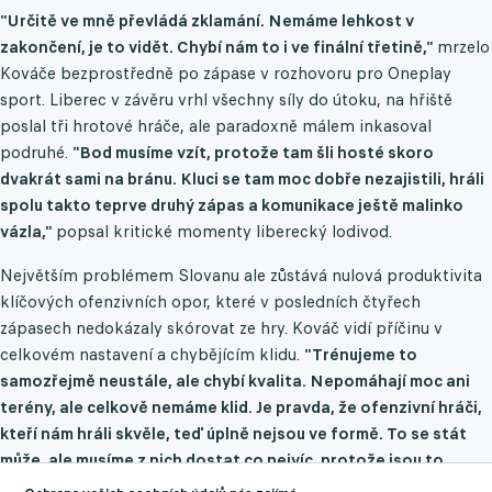
"Určitě ve mně převládá zklamání. Nemáme lehkost v
zakončení, je to vidět. Chybí nám to i ve finální třetině,"
mrzelo
Kováče bezprostředně po zápase v rozhovoru pro Oneplay
sport. Liberec v závěru vrhl všechny síly do útoku, na hřiště
poslal tři hrotové hráče, ale paradoxně málem inkasoval
podruhé.
"Bod musíme vzít, protože tam šli hosté skoro
dvakrát sami na bránu. Kluci se tam moc dobře nezajistili, hráli
spolu takto teprve druhý zápas a komunikace ještě malinko
vázla,"
popsal kritické momenty liberecký lodivod.
Největším problémem Slovanu ale zůstává nulová produktivita
klíčových ofenzivních opor, které v posledních čtyřech
zápasech nedokázaly skórovat ze hry. Kováč vidí příčinu v
celkovém nastavení a chybějícím klidu.
"Trénujeme to
samozřejmě neustále, ale chybí kvalita. Nepomáhají moc ani
terény, ale celkově nemáme klid. Je pravda, že ofenzivní hráči,
kteří nám hráli skvěle, teď úplně nejsou ve formě. To se stát
může, ale musíme z nich dostat co nejvíc, protože jsou to
stěžejní hráči a pomalu se do těch šancí ani nedostávají,"