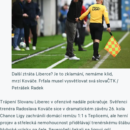
Další ztráta Liberce? Je to zklamání, nemáme klid,
mrzí Kováče. Frťala musel vysvětlovat svá slova
ČTK /
Petrášek Radek
Trápení Slovanu Liberec v ofenzivě nadále pokračuje. Svěřenci
trenéra Radoslava Kováče sice v dramatickém závěru 26. kola
Chance Ligy zachránili domácí remízu 1:1 s Teplicemi, ale herní
projev a střelecká nemohoucnost přidělávají trenérskému štábu
hluboké vrásky na čele. Severočeši čekali na ligový gól