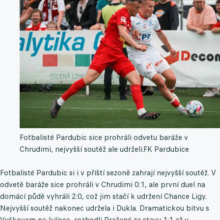
Fotbalisté Pardubic sice prohráli odvetu baráže v
Chrudimi, nejvyšší soutěž ale udrželi.
FK Pardubice
Fotbalisté Pardubic si i v příští sezoně zahrají nejvyšší soutěž. V
odvetě baráže sice prohráli v Chrudimi 0:1, ale první duel na
domácí půdě vyhráli 2:0, což jim stačí k udržení Chance Ligy.
Nejvyšší soutěž nakonec udržela i Dukla. Dramatickou bitvu s
Vyškovem na Julisce, rozhodli Pražané za stavu 1:1 až v