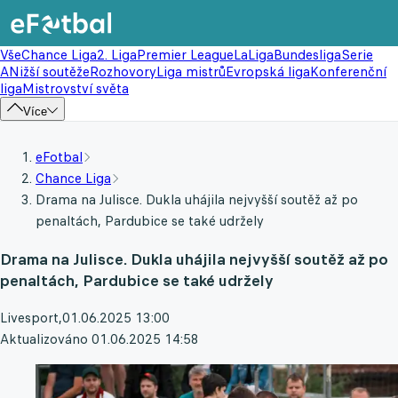
Vše
Chance Liga
2. Liga
Premier League
LaLiga
Bundesliga
Serie
A
Nižší soutěže
Rozhovory
Liga mistrů
Evropská liga
Konferenční
liga
Mistrovství světa
Více
eFotbal
Chance Liga
Drama na Julisce. Dukla uhájila nejvyšší soutěž až po
penaltách, Pardubice se také udržely
Drama na Julisce. Dukla uhájila nejvyšší soutěž až po
penaltách, Pardubice se také udržely
Livesport
,
01.06.2025 13:00
Aktualizováno 01.06.2025 14:58