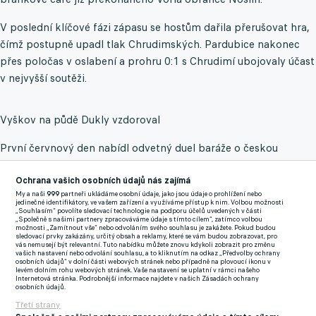
V poslední klíčové fázi zápasu se hostům dařila přerušovat hra,
čímž postupně upadl tlak Chrudimských. Pardubice nakonec
přes poločas v oslabení a prohru 0:1 s Chrudimí ubojovaly účast
v nejvyšší soutěži.
Vyškov na půdě Dukly vzdoroval
První červnový den nabídl odvetný duel baráže o českou
nejvyšší soutěž střet mezi Pražany a svěřenci trenéra Jana
Ochrana vašich osobních údajů nás zajímá
Kameníka. Úvodní klání v Drnovicích branku nenabídlo, proto
My a naši
999
partneři ukládáme osobní údaje, jako jsou údaje o prohlížení nebo
odveta byla zcela otevřená. Vedení se chtěla ujmout Dukla, jež
jedinečné identifikátory, ve vašem zařízení a využíváme přístup k nim. Volbou možnosti
„Souhlasím“ povolíte sledovací technologie na podporu účelů uvedených v části
zahrozila již v první minutě. Po pravé straně táhl útok Rajmund
„Společně s našimi partnery zpracováváme údaje s tímto cílem“, zatímco volbou
možnosti „Zamítnout vše“ nebo odvoláním svého souhlasu je zakážete. Pokud budou
Mikuš, který vybídl Marcela Čermáka, jenž následně předložil
sledovací prvky zakázány, určitý obsah a reklamy, které se vám budou zobrazovat, pro
vás nemusejí být relevantní. Tuto nabídku můžete znovu kdykoli zobrazit pro změnu
míč pod sebe na Jakuba Horu, který razantní střelou rozvlnil jen
vašich nastavení nebo odvolání souhlasu, a to kliknutím na odkaz „Předvolby ochrany
osobních údajů“ v dolní části webových stránek nebo případně na plovoucí ikonu v
boční síť vyškovské branky.
levém dolním rohu webových stránek. Vaše nastavení se uplatní v rámci našeho
Internetová stránka. Podrobnější informace najdete v našich Zásadách ochrany
osobních údajů.
Následný průběh utkání byl velmi vyrovnaný, další zajímavou
Třetí strany
příležitost domácího celku nabídla až 27. minuta. Dlouhé autové