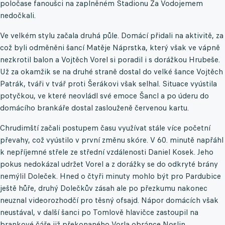
poločase fanoušci na zaplněném Stadionu Za Vodojemem
nedočkali.
Ve velkém stylu začala druhá půle. Domácí přidali na aktivitě, za
což byli odměněni šancí Matěje Náprstka, který však ve vápně
nezkrotil balon a Vojtěch Vorel si poradil i s dorážkou Hrubeše.
Už za okamžik se na druhé straně dostal do velké šance Vojtěch
Patrák, tváři v tvář proti Šerákovi však selhal. Situace vyústila
potyčkou, ve které neovládl své emoce Šancl a po úderu do
domácího brankáře dostal zaslouženě červenou kartu.
Chrudimští začali postupem času využívat stále více početní
převahy, což vyústilo v první změnu skóre. V 60. minutě napřáhl
k nepříjemné střele ze střední vzdálenosti Daniel Kosek. Jeho
pokus nedokázal udržet Vorel a z dorážky se do odkryté brány
nemýlil Doleček. Hned o čtyři minuty mohlo být pro Pardubice
ještě hůře, druhý Dolečkův zásah ale po přezkumu nakonec
neuznal videorozhodčí pro těsný ofsajd. Nápor domácích však
neustával, v další šanci po Tomlově hlavičce zastoupil na
brankové čáře již překonaného Vorla obránce Noslin.