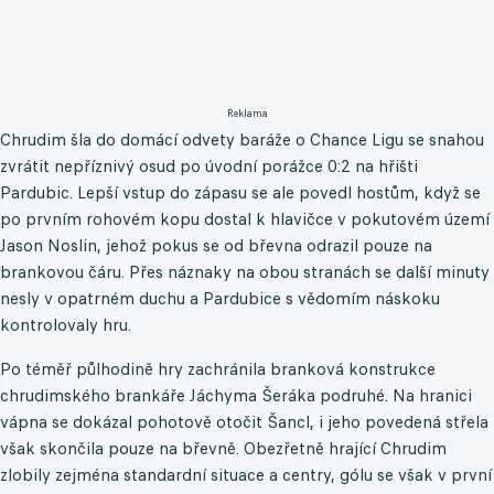
Reklama
Chrudim šla do domácí odvety baráže o Chance Ligu se snahou
zvrátit nepříznivý osud po úvodní porážce 0:2 na hřišti
Pardubic. Lepší vstup do zápasu se ale povedl hostům, když se
po prvním rohovém kopu dostal k hlavičce v pokutovém území
Jason Noslin, jehož pokus se od břevna odrazil pouze na
brankovou čáru. Přes náznaky na obou stranách se další minuty
nesly v opatrném duchu a Pardubice s vědomím náskoku
kontrolovaly hru.
Po téměř půlhodině hry zachránila branková konstrukce
chrudimského brankáře Jáchyma Šeráka podruhé. Na hranici
vápna se dokázal pohotově otočit Šancl, i jeho povedená střela
však skončila pouze na břevně. Obezřetně hrající Chrudim
zlobily zejména standardní situace a centry, gólu se však v první