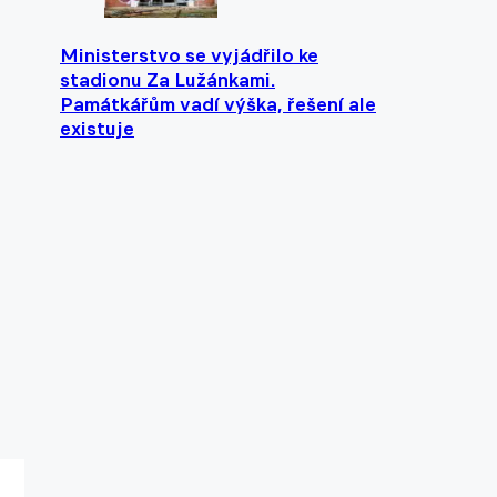
Ministerstvo se vyjádřilo ke
stadionu Za Lužánkami.
Památkářům vadí výška, řešení ale
existuje