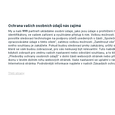
Ochrana vašich osobních údajů nás zajímá
Odvážný plán! Kanonýr Dukly chce udržet p
My a naši
999
partneři ukládáme osobní údaje, jako jsou údaje o prohlížení
identifikátory, ve vašem zařízení a využíváme přístup k nim. Volbou možnosti
povolíte sledovací technologie na podporu účelů uvedených v části „Společn
12.09.2025 17:19
zpracováváme údaje s tímto cílem“, zatímco volbou možnosti „Zamítnout vše
svého souhlasu je zakážete. Pokud budou sledovací prvky zakázány, určitý 
které se vám budou zobrazovat, pro vás nemusejí být relevantní. Tuto nabí
kdykoli zobrazit pro změnu vašich nastavení nebo odvolání souhlasu, a to k
„Předvolby ochrany osobních údajů“ v dolní části webových stránek nebo př
ikonu v levém dolním rohu webových stránek. Vaše nastavení se uplatní v r
Internetová stránka. Podrobnější informace najdete v našich Zásadách ochr
Třetí strany
Slavii čeká generálka na LM, potrápí ji H
12.09.2025 15:34