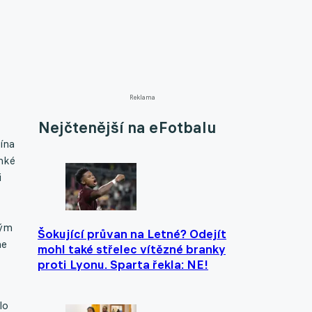
Reklama
Nejčtenější na eFotbalu
ína
ehké
i
tým
Šokující průvan na Letné? Odejít
me
mohl také střelec vítězné branky
proti Lyonu. Sparta řekla: NE!
lo