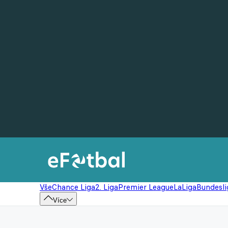
Vše
Chance Liga
2. Liga
Premier League
LaLiga
Bundesli
Více