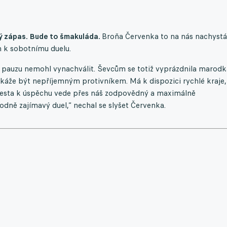
dý zápas. Bude to šmakuláda.
Broňa Červenka to na nás nachystá
m k sobotnímu duelu.
 pauzu nemohl vynachválit. Ševcům se totiž vyprázdnila marodk
káže být nepříjemným protivníkem. Má k dispozici rychlé kraje,
 Cesta k úspěchu vede přes náš zodpovědný a maximálně
dně zajímavý duel,“ nechal se slyšet Červenka.