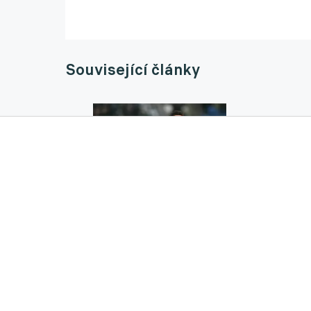
Související články
Přestupy ONLINE: Chelsea získá talentovan
14.11.2025 20:05