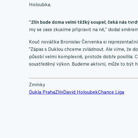
Holoubka.
"Zlín bude doma velmi těžký soupeř, čeká nás tvr
my se zase zkusíme připravit na ně,“ dodal směre
Kouč nováčka Bronislav Červenka si reprezentační
"Zápas s Duklou chceme zvládnout. Ale víme, že do
působí velmi komplexně, protože dobře posílila.
soustředěný výkon. Budeme aktivní, může to být ho
Zmínky
Dukla Praha
Zlín
David Holoubek
Chance Liga