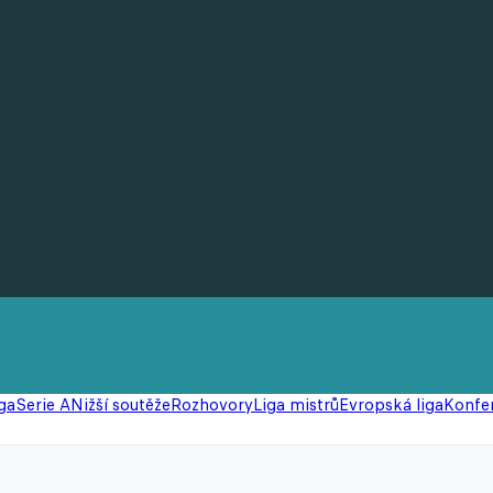
ga
Serie A
Nižší soutěže
Rozhovory
Liga mistrů
Evropská liga
Konfer