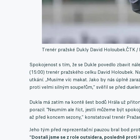
Trenér pražské Dukly David Holoubek.
ČTK / 
Spokojenost s tím, že se Dukle povedlo zbavit nál
(15:00) trenér pražského celku David Holoubek. Na
utkání. „Musíme víc makat. Jako by nás úplně zara
proti velmi silným soupeřům,“ svěřil se před duel
Dukla má zatím na kontě šest bodů Hrála už přito
porazil. "Neumím ale říct, jestli můžeme být spok
až před koncem sezony,“ konstatoval trenér Praža
Jeho tým před reprezentační pauzou bral bod proti
"Dostali jsme se z role outsidera, posledně proti H