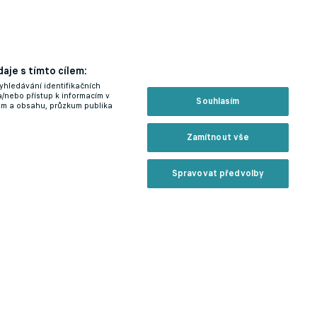
aje s tímto cílem:
yhledávání identifikačních
a/nebo přístup k informacím v
Souhlasím
lam a obsahu, průzkum publika
Zamítnout vše
Spravovat předvolby