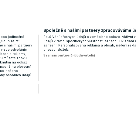
Společně s našimi partnery zpracováváme úd
růměr gólu na zápas. Kope penalty, v šanci přihrává
 nebo jedinečné
Používání přesných údajů o zeměpisné poloze. Aktivní v
 „Souhlasím“
údajů v rámci specifických vlastností zařízení. Ukládání 
ě s našimi partnery
zařízení. Personalizovaná reklama a obsah, měření rek
“ nebo odvoláním
a rozvoj služeb.
obsah a reklamy,
Seznam partnerů (dodavatelů)
dku můžete znovu
liknutím na odkaz
ípadně na plovoucí
ámci našeho
any osobních údajů.
yský s Karvinou? Plzeň uvidí boj pohárových zástupců