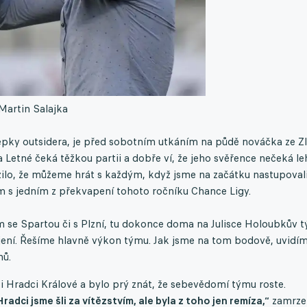
Martin Salajka
epky outsidera, je před sobotním utkáním na půdě nováčka ze Zl
 Letné čeká těžkou partii a dobře ví, že jeho svěřence nečeká l
zilo, že můžeme hrát s každým, když jsme na začátku nastupoval
em s jedním z překvapení tohoto ročníku Chance Ligy.
m se Spartou či s Plzní, tu dokonce doma na Julisce Holoubkův 
ojení. Řešíme hlavně výkon týmu. Jak jsme na tom bodově, uvidí
nů.
 Hradci Králové a bylo prý znát, že sebevědomí týmu roste.
radci jsme šli za vítězstvím, ale byla z toho jen remíza,“
zamrze