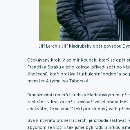
Jiří Lerch a Jiří Kladrubský opět povedou Dy
Očekávaný krok. Vladimír Koubek, který se opět 
Františka Straku a jeho kolegy, přivedl zpět do klu
Jihočechů, kteří prožívají turbulentní období a po
manažer A-týmu Ivo Táborský.
"Angažování trenérů Lercha s Kladrubským mi přij
zachránit v lize, za což si zaslouží velký obdiv. Mě
adekvátní, že se vrací," řekl pro klubový web pře
Své k návratu pronesl i Lerch, jenž bude zastávat 
abychom se vrátili, tak jsme byli rádi. S Jirkou js