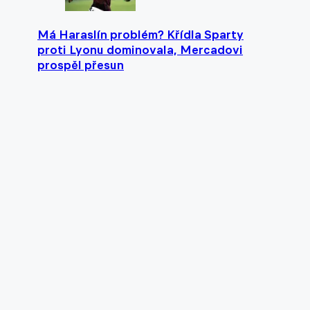
Má Haraslín problém? Křídla Sparty
proti Lyonu dominovala, Mercadovi
prospěl přesun