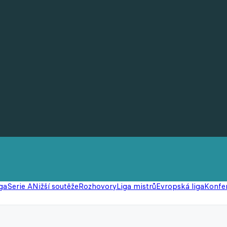
ga
Serie A
Nižší soutěže
Rozhovory
Liga mistrů
Evropská liga
Konfer