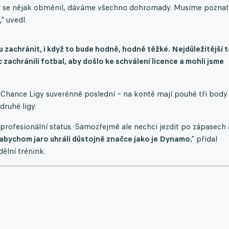
kádr se nějak obměnil, dáváme všechno dohromady. Musíme poznat
" uvedl.
 zachránit, i když to bude hodně, hodně těžké. Nejdůležitější 
achránili fotbal, aby došlo ke schválení licence a mohli jsme
 Chance Ligy suverénně poslední – na kontě mají pouhé tři body
druhé ligy.
 profesionální status. Samozřejmě ale nechci jezdit po zápasech 
abychom jaro uhráli důstojně značce jako je Dynamo
," přidal
ělní trénink.