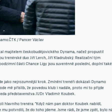
namo.
ČTK / Pancer Václav
stal majitelem českobudějovického Dynama, načež propustil
bu trenérské duo Jiří Lerch, Jiří Kladrubský. Realizační tým
 podzimní části Chance Ligy jsou suverénně poslední, doplní také
de jako nejrozumnější krok. Zmínění trenéři dokázali Dynamo
li ode mě příslib, že povedou klub i nadále, proto mi to přijde
dseda představenstva JUDr. Vladimír Koubek.
roli hlavního trenéra. "Když nám pan doktor Koubek nabídl,
me mu potvrdili, že do toho jdeme. Jsme rádi, že jsme zpět, bylo 