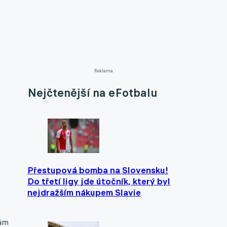
Reklama
Nejčtenější na eFotbalu
Přestupová bomba na Slovensku!
Do třetí ligy jde útočník, který byl
nejdražším nákupem Slavie
nám