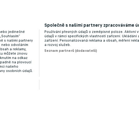
Společně s našimi partnery zpracováváme úd
 nebo jedinečné
Používání přesných údajů o zeměpisné poloze. Aktivní v
 „Souhlasím“
údajů v rámci specifických vlastností zařízení. Ukládání 
a novou výzvou Zlatohlávek z Pardubic
ě s našimi partnery
zařízení. Personalizovaná reklama a obsah, měření rek
“ nebo odvoláním
a rozvoj služeb.
obsah a reklamy,
Seznam partnerů (dodavatelů)
dku můžete znovu
liknutím na odkaz
ípadně na plovoucí
ámci našeho
any osobních údajů.
 přichází z italských Benátek dánský záložník Anderse