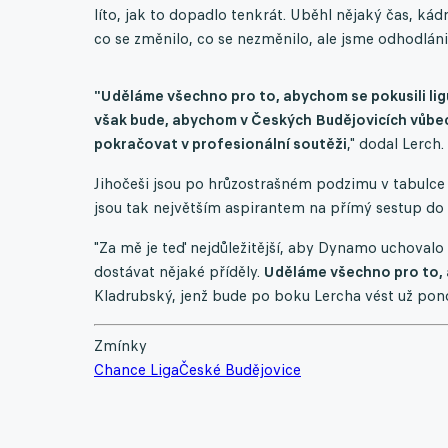
líto, jak to dopadlo tenkrát. Uběhl nějaký čas, 
co se změnilo, co se nezměnilo, ale jsme odhodláni,
"Uděláme všechno pro to, abychom se pokusili ligu
však bude, abychom v Českých Budějovicích vůbec z
pokračovat v profesionální soutěži
," dodal Lerch.
Jihočeši jsou po hrůzostrašném podzimu v tabulce
jsou tak největším aspirantem na přímý sestup do 
"Za mě je teď nejdůležitější, aby Dynamo uchovalo
dostávat nějaké příděly.
Uděláme všechno pro to, 
Kladrubský, jenž bude po boku Lercha vést už pond
Zmínky
Chance Liga
České Budějovice