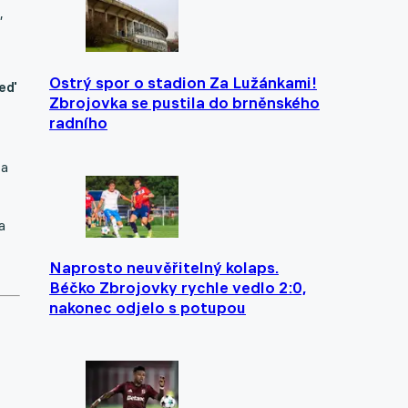
,
Ostrý spor o stadion Za Lužánkami!
teď
Zbrojovka se pustila do brněnského
radního
 a
a
Naprosto neuvěřitelný kolaps.
Béčko Zbrojovky rychle vedlo 2:0,
nakonec odjelo s potupou