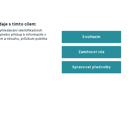
aje s tímto cílem:
yhledávání identifikačních
a/nebo přístup k informacím v
Souhlasím
lam a obsahu, průzkum publika
Zamítnout vše
Spravovat předvolby
n