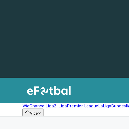
Vše
Chance Liga
2. Liga
Premier League
LaLiga
Bundesli
Více