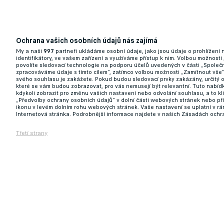
Ochrana vašich osobních údajů nás zajímá
My a naši
997
partneři ukládáme osobní údaje, jako jsou údaje o prohlížení
identifikátory, ve vašem zařízení a využíváme přístup k nim. Volbou možnosti
Baník posiluje v útoku. Do Ostravy míří z
povolíte sledovací technologie na podporu účelů uvedených v části „Společn
zpracováváme údaje s tímto cílem“, zatímco volbou možnosti „Zamítnout vše
svého souhlasu je zakážete. Pokud budou sledovací prvky zakázány, určitý 
12.01.2025 09:43
které se vám budou zobrazovat, pro vás nemusejí být relevantní. Tuto nabí
kdykoli zobrazit pro změnu vašich nastavení nebo odvolání souhlasu, a to k
„Předvolby ochrany osobních údajů“ v dolní části webových stránek nebo př
ikonu v levém dolním rohu webových stránek. Vaše nastavení se uplatní v r
Internetová stránka. Podrobnější informace najdete v našich Zásadách ochr
Třetí strany
Sparta hlásí avizovanou posilu. Na Letnou
12.01.2025 09:12