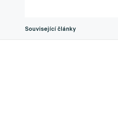
Související články
Wallem míří za velkou louži. Do St. Louis C
17.01.2025 15:19