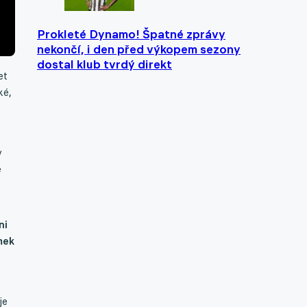
Prokleté Dynamo! Špatné zprávy
nekončí, i den před výkopem sezony
dostal klub tvrdý direkt
et
ké,
v
e
ni
mek
je