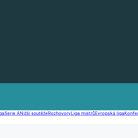
ga
Serie A
Nižší soutěže
Rozhovory
Liga mistrů
Evropská liga
Konfer