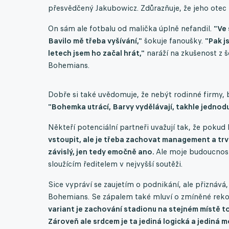
přesvědčený Jakubowicz. Zdůrazňuje, že jeho otec p
On sám ale fotbalu od malička úplně nefandil.
"Ve 
Bavilo mě třeba vyšívání,"
šokuje fanoušky.
"Pak j
letech jsem ho začal hrát,"
naráží na zkušenost z š
Bohemians.
Dobře si také uvědomuje, že nebýt rodinné firmy,
"Bohemka utrácí, Barvy vydělávají, takhle jednodu
Někteří potenciální partneři uvažují tak, že pokud b
vstoupit, ale je třeba zachovat management a trv
závislý, jen tedy emočně ano.
Ale moje budoucnost 
sloužícím ředitelem v nejvyšší soutěži.
Sice vypráví se zaujetím o podnikání, ale přiznává
Bohemians. Se zápalem také mluví o zmíněné rekon
variant je zachování stadionu na stejném místě to
Zároveň ale srdcem je ta jediná logická a jediná 