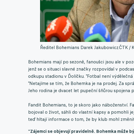
Ředitel Bohemians Darek Jakubowicz.
ČTK / 
Bohemians mají po sezoně, fanoušci jsou ale v poz
jenž se o situaci slavné značky rozpovídal v pod
odkupu stadionu v Ďolíčku. "Fotbal není výdělečná 
"Netajíme se tím, že Bohemka je na prodej. Za spr
Jeho rodina je dvacet let pupeční šňůrou spojena 
Fandit Bohemians, to je skoro jako náboženství. Fa
bojoval o život, sáhli do vlastní kapsy a pomohli je
teď hltají informace o tom, že by klub mohl změnit
"Zájemci se objevují pravidelně. Bohemka může bý