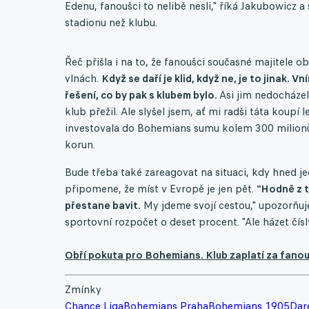
Edenu, fanoušci to nelibě nesli," říká Jakubowicz 
stadionu než klubu.
Řeč přišla i na to, že fanoušci současné majitele o
vlnách.
Když se daří je klid, když ne, je to jinak. 
řešení, co by pak s klubem bylo.
Asi jim nedocházel
klub přežil. Ale slyšel jsem, ať mi radši táta koupí
investovala do Bohemians sumu kolem 300 milionů
korun.
Bude třeba také zareagovat na situaci, kdy hned j
připomene, že míst v Evropě je jen pět.
"Hodně z t
přestane bavit.
My jdeme svojí cestou," upozorňuje 
sportovní rozpočet o deset procent. "Ale házet čís
Obří pokuta pro Bohemians. Klub zaplatí za fanou
Zmínky
Chance Liga
Bohemians Praha
Bohemians 1905
Dar