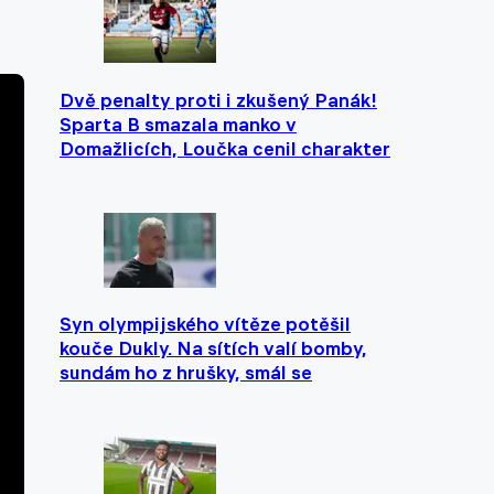
Dvě penalty proti i zkušený Panák!
Sparta B smazala manko v
Domažlicích, Loučka cenil charakter
Syn olympijského vítěze potěšil
kouče Dukly. Na sítích valí bomby,
sundám ho z hrušky, smál se