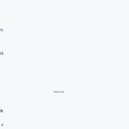
.
em
té.
Reklama
ch
 v