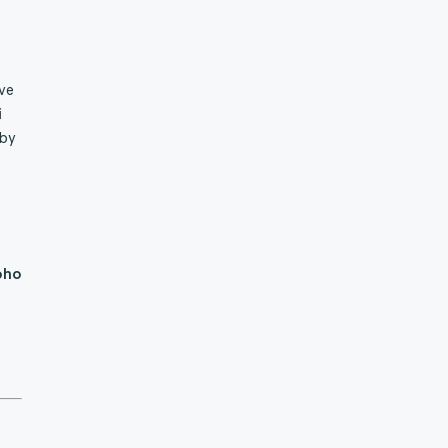
 ve
i
aby
koho