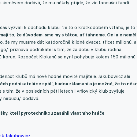
a s úsměvem dodává, že mu někdy přijde, že víc fanoušci fandí
bčas vyzvali k odchodu klubu. "Je to o krátkodobém vztahu, je to
Vnímají to, že důvodem jsme my s tátou, ať táhneme. Oni ale neměl
o, že my musíme dát každoročně klidně dvacet, třicet milionů, 
 lego," přiznává podnikatel s tím, že za dobu v klubu rodina
 korun. Rozpočet Klokanů se nyní pohybuje kolem 150 milionů
edenáct klubů má nově hodně movité majitele. Jakubowicz ale
ěch podnikatelů se spálí, budou zklamaní a je možné, že to ně
s tím, že v posledních pěti letech i vršovický klub zvyšuje
ly nebudu," dodává.
šky, kteří pyrotechnikou zasáhli vlastního hráče
ek Jakubowicz