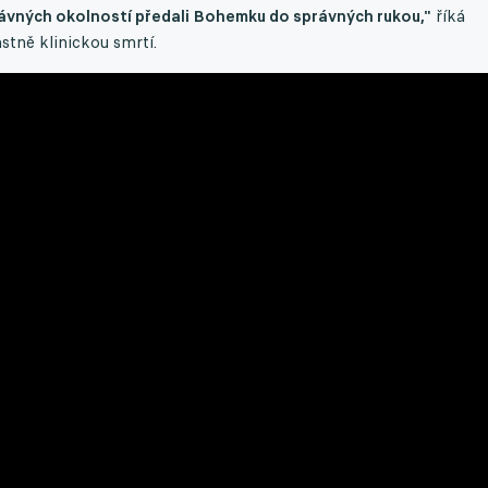
rávných okolností předali Bohemku do správných rukou,"
říká
stně klinickou smrtí.