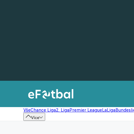
Vše
Chance Liga
2. Liga
Premier League
LaLiga
Bundesli
Více