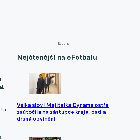
Reklama
Nejčtenější na eFotbalu
,
.
l.
Válka slov! Majitelka Dynama ostře
ř a
zaútočila na zástupce kraje, padla
drsná obvinění
m