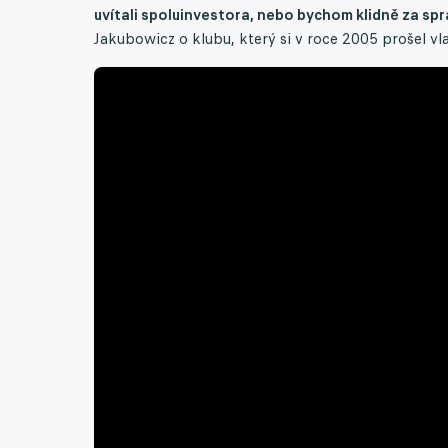
uvítali spoluinvestora, nebo bychom klidně za sp
Jakubowicz o klubu, který si v roce 2005 prošel vla