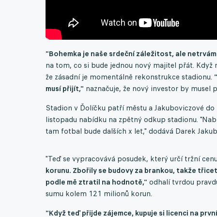
"Bohemka je naše srdeční záležitost, ale netrvám
na tom, co si bude jednou nový majitel přát. Když n
že zásadní je momentálně rekonstrukce stadionu.
musí přijít,"
naznačuje, že nový investor by musel 
Stadion v Ďolíčku patří městu a Jakuboviczové do n
listopadu nabídku na zpětný odkup stadionu. "Nabí
tam fotbal bude dalších x let," dodává Darek Jaku
"Teď se vypracovává posudek, který určí tržní cen
korunu. Zbořily se budovy za brankou, takže třic
podle mě ztratil na hodnotě,"
odhalí tvrdou pravd
sumu kolem 121 milionů korun.
"Když teď přijde zájemce, kupuje si licenci na prvn