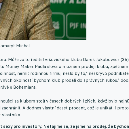
Kamaryt Michal
oru. Může za to ředitel vršovického klubu Darek Jakubowicz (36)
castu Money Maker. Padla slova o možném prodeji klubu, zpětném
činnost, nemít rodinnou firmu, nešlo by to," neskrývá podnikatel
ávných okolností bychom klub prodali do správných rukou," doda
právě s Bohemians.
noušci za klubem stojí v časech dobrých i zlých, když bylo nejhů
j zachránit. A dodnes vlastní deset procent, což je unikát. I proto
 vlastníka.
t sexy pro investory. Netajíme se, že jsme na prodej. Že bycho