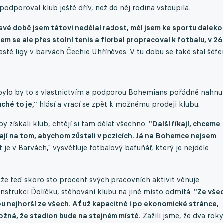
odporoval klub ještě dřív, než do něj rodina vstoupila.
své době jsem tátovi nedělal radost, měl jsem ke sportu daleko
sem se ale přes stolní tenis a florbal propracoval k fotbalu, v 26
esté ligy v barvách Čechie Uhříněves. V tu dobu se také stal šéf
 bylo by to s vlastnictvím a podporou Bohemians pořádně nahnu
ché to je,"
hlásí a vrací se zpět k možnému prodeji klubu.
y získali klub, chtějí si tam dělat všechno.
"Další říkají, chceme
ají na tom, abychom zůstali v pozicích. Já na Bohemce nejsem
je v Barvách," vysvětluje fotbalový bafuňář, který je nejdéle
, že teď skoro sto procent svých pracovních aktivit věnuje
strukci Ďolíčku, stěhování klubu na jiné místo odmítá.
"Ze vše
u nejhorší ze všech. Ať už kapacitně i po ekonomické stránce,
možná, že stadion bude na stejném místě.
Zažili jsme, že dva roky