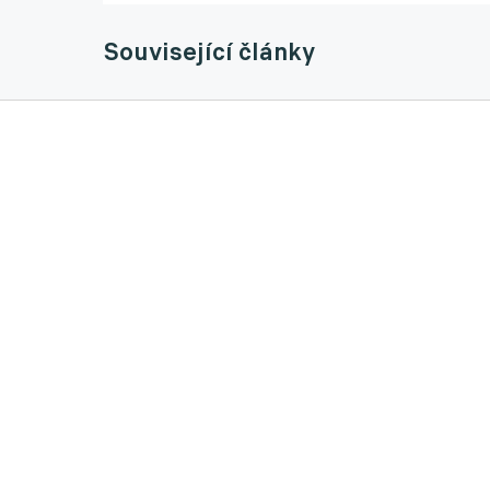
Související články
Senzace! West měl kývnout Baníku, nakone
16.06.2026 10:08
Baník musí mít nejvyšší ambice. Nečekám, ž
11.06.2026 13:59
Hotovo, hvězda Baníku se stěhuje do Belgie