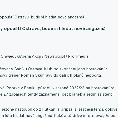
 opouští Ostravu, bude si hledat nové angažmá
ty opouští Ostravu, bude si hledat nové angažmá
 Chwieduk/Arena Akcji / Newspix.pl / Profimedia
čovat v Baníku Ostrava. Klub po skončení jeho hostování z
ový trenér Roman Skuhravý do dalších plánů nepočítá.
avě. Poprvé v Baníku působil v sezoně 2022/23 na hostování ze
 Ve 27 zápasech tehdy zaznamenal pět branek a sedm asistencí.
sezoně nastoupil do 21 utkání a připsal si šest asistencí, gólově
hem léta hledat nové angažmá. Raków už dříve informoval, že po