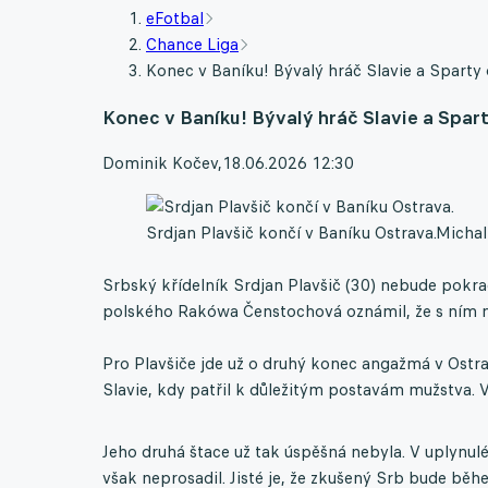
eFotbal
Chance Liga
Konec v Baníku! Bývalý hráč Slavie a Sparty
Konec v Baníku! Bývalý hráč Slavie a Spar
Dominik Kočev
,
18.06.2026 12:30
Srdjan Plavšič končí v Baníku Ostrava.
Michal
Srbský křídelník Srdjan Plavšič (30) nebude pokra
polského Rakówa Čenstochová oznámil, že s ním n
Pro Plavšiče jde už o druhý konec angažmá v Ostr
Slavie, kdy patřil k důležitým postavám mužstva.
Jeho druhá štace už tak úspěšná nebyla. V uplynulé 
však neprosadil. Jisté je, že zkušený Srb bude bě