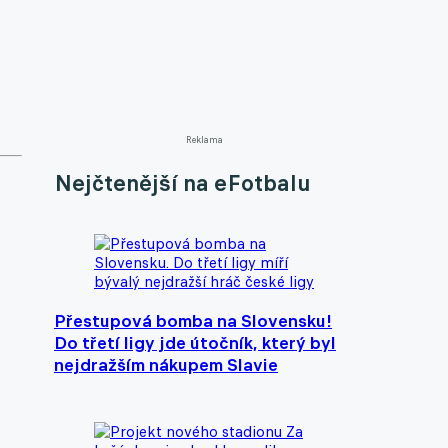
Reklama
Nejčtenější na eFotbalu
Přestupová bomba na Slovensku!
Do třetí ligy jde útočník, který byl
nejdražším nákupem Slavie