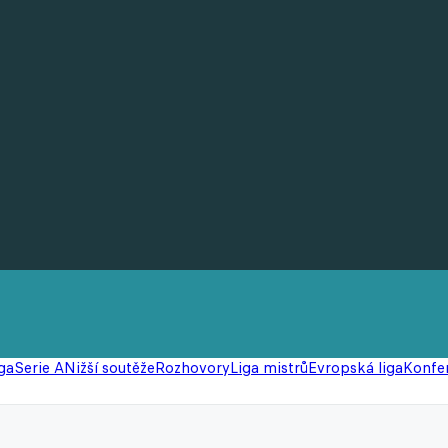
ga
Serie A
Nižší soutěže
Rozhovory
Liga mistrů
Evropská liga
Konfer