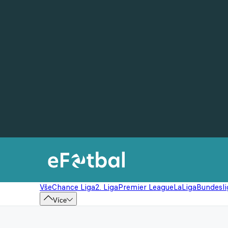
Vše
Chance Liga
2. Liga
Premier League
LaLiga
Bundesli
Více