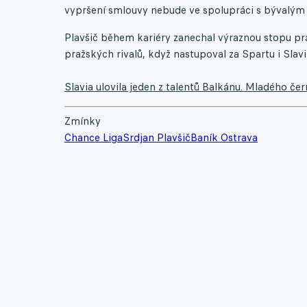
vypršení smlouvy nebude ve spolupráci s bývalým
Plavšič během kariéry zanechal výraznou stopu pr
pražských rivalů, když nastupoval za Spartu i Slavii
Slavia ulovila jeden z talentů Balkánu. Mladého č
Zmínky
Chance Liga
Srdjan Plavšič
Baník Ostrava