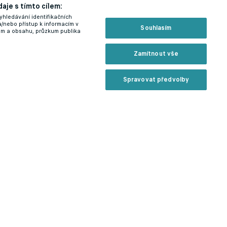
aje s tímto cílem:
yhledávání identifikačních
a/nebo přístup k informacím v
Souhlasím
lam a obsahu, průzkum publika
Zamítnout vše
Spravovat předvolby