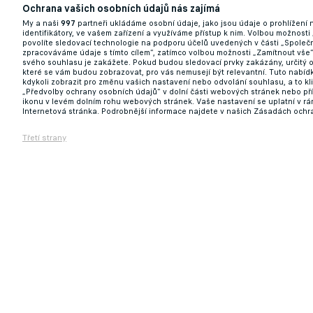
Ochrana vašich osobních údajů nás zajímá
11.06.2026 09:00
My a naši
997
partneři ukládáme osobní údaje, jako jsou údaje o prohlížení
identifikátory, ve vašem zařízení a využíváme přístup k nim. Volbou možnosti
povolíte sledovací technologie na podporu účelů uvedených v části „Společn
zpracováváme údaje s tímto cílem“, zatímco volbou možnosti „Zamítnout vše
svého souhlasu je zakážete. Pokud budou sledovací prvky zakázány, určitý 
které se vám budou zobrazovat, pro vás nemusejí být relevantní. Tuto nabí
kdykoli zobrazit pro změnu vašich nastavení nebo odvolání souhlasu, a to k
„Předvolby ochrany osobních údajů“ v dolní části webových stránek nebo př
ikonu v levém dolním rohu webových stránek. Vaše nastavení se uplatní v r
Internetová stránka. Podrobnější informace najdete v našich Zásadách ochr
Třetí strany