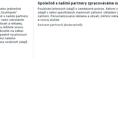
Společně s našimi partnery zpracováváme úd
 nebo jedinečné
Používání přesných údajů o zeměpisné poloze. Aktivní v
 „Souhlasím“
údajů v rámci specifických vlastností zařízení. Ukládání 
ě s našimi partnery
zařízení. Personalizovaná reklama a obsah, měření rek
Zobrazit více
“ nebo odvoláním
a rozvoj služeb.
obsah a reklamy,
Seznam partnerů (dodavatelů)
dku můžete znovu
liknutím na odkaz
ípadně na plovoucí
ámci našeho
any osobních údajů.