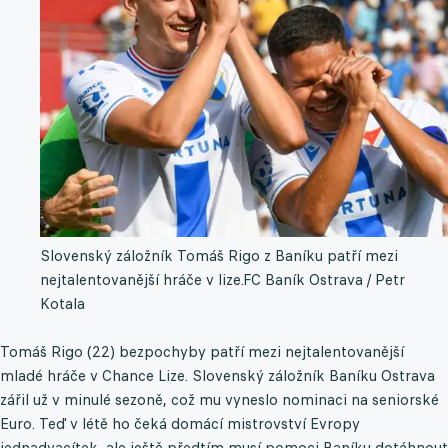
Slovenský záložník Tomáš Rigo z Baníku patří mezi
nejtalentovanější hráče v lize.
FC Baník Ostrava / Petr
Kotala
Tomáš Rigo (22) bezpochyby patří mezi nejtalentovanější
mladé hráče v Chance Lize. Slovenský záložník Baníku Ostrava
zářil už v minulé sezoně, což mu vyneslo nominaci na seniorské
Euro. Teď v létě ho čeká domácí mistrovství Evropy
jednadvacítek, ale ještě předtím musí pomoci Baníku dotáhnout