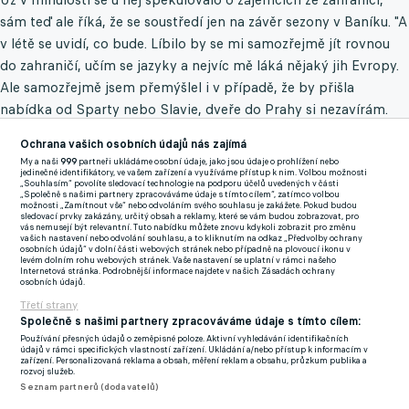
sám teď ale říká, že se soustředí jen na závěr sezony v Baníku. "A
v létě se uvidí, co bude. Líbilo by se mi samozřejmě jít rovnou
do zahraničí, učím se jazyky a nejvíc mě láká nějaký jih Evropy.
Ale samozřejmě jsem přemýšlel i v případě, že by přišla
nabídka od Sparty nebo Slavie, dveře do Prahy si nezavírám.
Ale preferuju zahraničí," upřímně popisuje Rigo.
Ochrana vašich osobních údajů nás zajímá
My a naši
999
partneři ukládáme osobní údaje, jako jsou údaje o prohlížení nebo
Ten si v rozhovoru také pochvaluje práci trenéra Hapala i jeho
jedinečné identifikátory, ve vašem zařízení a využíváme přístup k nim. Volbou možnosti
„Souhlasím“ povolíte sledovací technologie na podporu účelů uvedených v části
asistenta Michala Šmardy. "Má na starosti standardní situace,
„Společně s našimi partnery zpracováváme údaje s tímto cílem“, zatímco volbou
možnosti „Zamítnout vše“ nebo odvoláním svého souhlasu je zakážete. Pokud budou
vymýšlí nám třeba rohy.
Ale zatím je po zápasech dost nesvůj,
sledovací prvky zakázány, určitý obsah a reklamy, které se vám budou zobrazovat, pro
vás nemusejí být relevantní. Tuto nabídku můžete znovu kdykoli zobrazit pro změnu
protože moc gólů ze standardek nedáváme.
Každopádně má
vašich nastavení nebo odvolání souhlasu, a to kliknutím na odkaz „Předvolby ochrany
osobních údajů“ v dolní části webových stránek nebo případně na plovoucí ikonu v
svou vlastní energii, hodně nás motivuje, hraje s námi bago.
levém dolním rohu webových stránek. Vaše nastavení se uplatní v rámci našeho
Internetová stránka. Podrobnější informace najdete v našich Zásadách ochrany
Řekl bych, že to je takový baníkovský Zdeněk Houštecký,"
osobních údajů.
usmívá se Rigo.
Třetí strany
Společně s našimi partnery zpracováváme údaje s tímto cílem:
Používání přesných údajů o zeměpisné poloze. Aktivní vyhledávání identifikačních
údajů v rámci specifických vlastností zařízení. Ukládání a/nebo přístup k informacím v
zařízení. Personalizovaná reklama a obsah, měření reklam a obsahu, průzkum publika a
rozvoj služeb.
Seznam partnerů (dodavatelů)