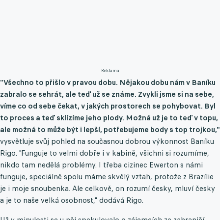
Reklama
"Všechno to přišlo v pravou dobu. Nějakou dobu nám v Baníku
zabralo se sehrát, ale teď už se známe. Zvykli jsme si na sebe,
víme co od sebe čekat, v jakých prostorech se pohybovat. Byl
to proces a teď sklízíme jeho plody. Možná už je to teď v topu,
ale možná to může být i lepší, potřebujeme body s top trojkou,"
vysvětluje svůj pohled na současnou dobrou výkonnost Baníku
Rigo. "Funguje to velmi dobře i v kabině, všichni si rozumíme,
nikdo tam nedělá problémy. I třeba cizinec Ewerton s námi
funguje, speciálně spolu máme skvělý vztah, protože z Brazílie
je i moje snoubenka. Ale celkově, on rozumí česky, mluví česky
a je to naše velká osobnost," dodává Rigo.
Už v minulosti se u něj spekulovalo o zájemcích ze zahraničí,