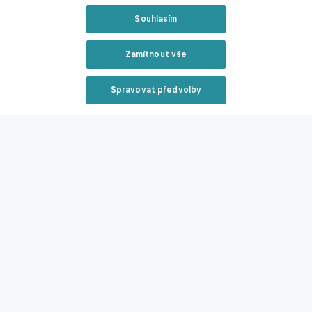
Video se nepodařilo načíst.
Souhlasím
NAČÍST ZNOVU
Zamítnout vše
Spravovat předvolby
Reklama
Zavřít rekl
Livesport Daily #459: I v Baníku máme svého Zdeňka
Houšteckého, prozrazuje Rigo
Livesport
V dnešní epizodě podcastu Livesport Daily jsme také probírali:
Reklama