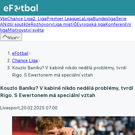
Vše
Chance Liga
2. Liga
Premier League
LaLiga
Bundesliga
Serie
A
Nižší soutěže
Rozhovory
Liga mistrů
Evropská liga
Konferenční
liga
Mistrovství světa
Více
eFotbal
Chance Liga
Kouzlo Baníku? V kabině nikdo nedělá problémy, tvrdí
Rigo. S Ewertonem má speciální vztah
Kouzlo Baníku? V kabině nikdo nedělá problémy, tvrdí
Rigo. S Ewertonem má speciální vztah
Livesport
,
20.02.2025 07:00