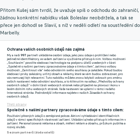
Přitom Kušej sám tvrdil, že uvažuje spíš o odchodu do zahraničí,
žádnou konkrétní nabídku však Boleslav neobdržela, a tak se
přece jen dohodl se Slavií, s níž v neděli odletí na soustředění do
Marbelly.
Ochrana vašich osobních údajů nás zajímá
Ve dvojici s dalším křídelníkem Tomášem Ladrou (27) prošil
My a naši
997
partneři ukládáme osobní údaje, jako jsou údaje o prohlížení nebo
Kušej fantastický půlrok. V Chance Lize vstřelil tři góly a na
jedinečné identifikátory, ve vašem zařízení a využíváme přístup k nim. Volbou možnosti
„Souhlasím“ povolíte sledovací technologie na podporu účelů uvedených v části
dalších osm přihrál, v Konferenční lize měl bilanci 4+3.
„Společně s našimi partnery zpracováváme údaje s tímto cílem“, zatímco volbou
možnosti „Zamítnout vše“ nebo odvoláním svého souhlasu je zakážete. Pokud budou
sledovací prvky zakázány, určitý obsah a reklamy, které se vám budou zobrazovat, pro
Kinský je blízko přestupu do Tottenhamu. Slavia by měla dostat
vás nemusejí být relevantní. Tuto nabídku můžete znovu kdykoli zobrazit pro změnu
vašich nastavení nebo odvolání souhlasu, a to kliknutím na odkaz „Předvolby ochrany
přes 500 milionů
osobních údajů“ v dolní části webových stránek nebo případně na plovoucí ikonu v
levém dolním rohu webových stránek. Vaše nastavení se uplatní v rámci našeho
Internetová stránka. Podrobnější informace najdete v našich Zásadách ochrany
osobních údajů.
Zmínky
Třetí strany
Vasil Kušej
Slavia Praha
Mladá Boleslav
Chance Liga
Společně s našimi partnery zpracováváme údaje s tímto cílem:
Používání přesných údajů o zeměpisné poloze. Aktivní vyhledávání identifikačních
údajů v rámci specifických vlastností zařízení. Ukládání a/nebo přístup k informacím v
zařízení. Personalizovaná reklama a obsah, měření reklam a obsahu, průzkum publika a
rozvoj služeb.
Související články
Seznam partnerů (dodavatelů)