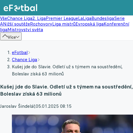
Vše
Chance Liga
2. Liga
Premier League
LaLiga
Bundesliga
Serie
A
Nižší soutěže
Rozhovory
Liga mistrů
Evropská liga
Konferenční
liga
Mistrovství světa
Více
eFotbal
Chance Liga
Kušej jde do Slavie. Odletí už s týmem na soustředění,
Boleslav získá 63 milionů
Kušej jde do Slavie. Odletí už s týmem na soustředění,
Boleslav získá 63 milionů
Jaroslav Šindelář
,
05.01.2025 08:15