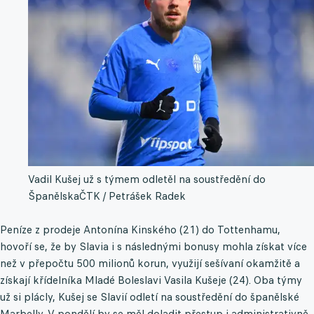
Vadil Kušej už s týmem odletěl na soustředění do
Španělska
ČTK / Petrášek Radek
Peníze z prodeje Antonína Kinského (21) do Tottenhamu,
hovoří se, že by Slavia i s následnými bonusy mohla získat více
než v přepočtu 500 milionů korun, využijí sešívaní okamžitě a
získají křídelníka Mladé Boleslavi Vasila Kušeje (24). Oba týmy
už si plácly, Kušej se Slavií odletí na soustředění do španělské
Marbelly. V pondělí by se měl doladit přestup i administrativně