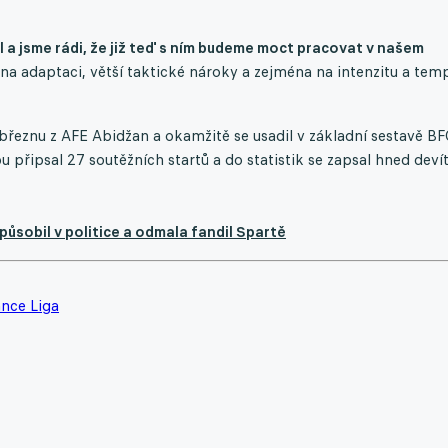
 a jsme rádi, že již teď s ním budeme moct pracovat v našem
a adaptaci, větší taktické nároky a zejména na intenzitu a tem
 březnu z AFE Abidžan a okamžitě se usadil v základní sestavě BF
u připsal 27 soutěžních startů a do statistik se zapsal hned devít
 působil v politice a odmala fandil Spartě
nce Liga