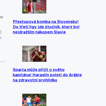
po
Přestupová bomba na Slovensku!
Do třetí ligy jde útočník, který byl
nejdražším nákupem Slavie
C
i
Sparta může přijít o svého
kapitána! Haraslín poletí do Arábie
na zdravotní prohlídku