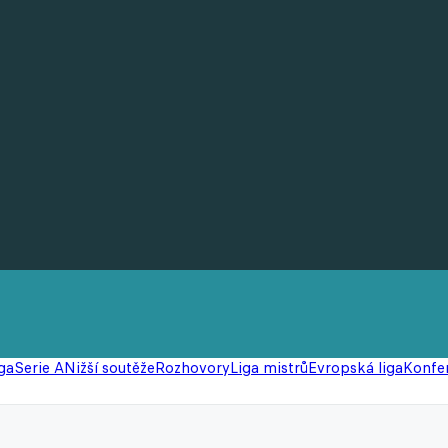
ga
Serie A
Nižší soutěže
Rozhovory
Liga mistrů
Evropská liga
Konfer