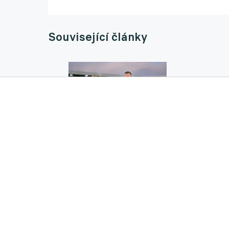
Související články
Nový majitel Jablonce už je za dveřmi. V mi
04.09.2025 13:08