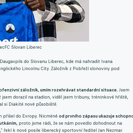
rec
FC Slovan Liberec
 Daugavpils do Slovanu Liberec, kde má nahradit Ivana
anglického Lincolnu City. Záložník z Pobřeží slonoviny pod
 ofenzivní záložník, umím rozehrávat standardní situace.
Jsem
 jsem dorazil na stadion, viděl jsem tribuny, tréninkové hřiště,
l si Diakité nové působiště.
em přišel do Evropy. Nicméně
od prvního zápasu ukazuje schopn
utkáním,
proto jsme rádi, že se nám povedlo dohodnout na
 řekl k nové posile liberecký sportovní ředitel Jan Nezmar.