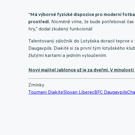
"Má výborné fyzické dispozice pro moderní fotbal
prostředí.
Nicméně víme, že bude potřebovat čas n
hry," dodal zkušený funkcionář.
Talentovaný záložník do Lotyšska dorazil teprve v
Daugavpils. Diakité si za první tým lotyšského klub
žlutými kartami a jedním vyloučením.
Nový majitel Jablonce už je za dveřmi. V minulosti
Zmínky
Toumani Diakite
Slovan Liberec
BFC Daugavpils
Cha