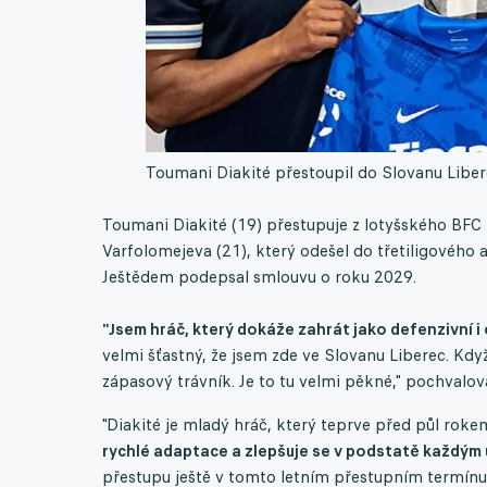
Toumani Diakité přestoupil do Slovanu Libe
Toumani Diakité (19) přestupuje z lotyšského BFC
Varfolomejeva (21), který odešel do třetiligového 
Ještědem podepsal smlouvu o roku 2029.
"Jsem hráč, který dokáže zahrát jako defenzivní i
velmi šťastný, že jsem zde ve Slovanu Liberec. Když
zápasový trávník. Je to tu velmi pěkné," pochvalova
"Diakité je mladý hráč, který teprve před půl rok
rychlé adaptace a zlepšuje se v podstatě každým 
přestupu ještě v tomto letním přestupním termínu,"