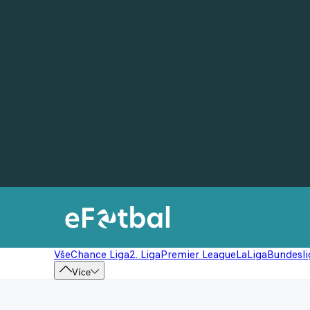
Vše
Chance Liga
2. Liga
Premier League
LaLiga
Bundesli
Více