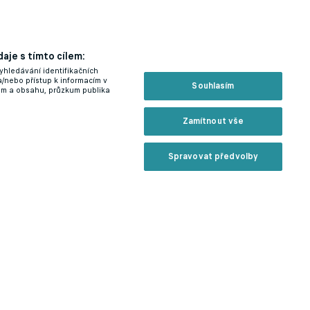
aje s tímto cílem:
yhledávání identifikačních
a/nebo přístup k informacím v
Souhlasím
lam a obsahu, průzkum publika
Zamítnout vše
Spravovat předvolby