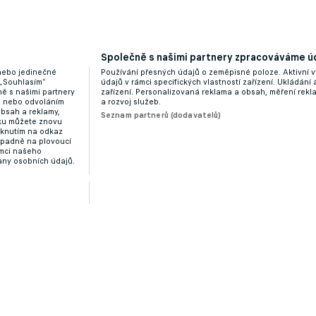
Společně s našimi partnery zpracováváme úd
 Brabec míří do klubu majitele Nottinghamu a
 nebo jedinečné
Používání přesných údajů o zeměpisné poloze. Aktivní v
 „Souhlasím“
údajů v rámci specifických vlastností zařízení. Ukládání 
ě s našimi partnery
zařízení. Personalizovaná reklama a obsah, měření rek
“ nebo odvoláním
a rozvoj služeb.
obsah a reklamy,
Seznam partnerů (dodavatelů)
dku můžete znovu
liknutím na odkaz
ípadně na plovoucí
ámci našeho
any osobních údajů.
s, Gladbach i Gent. Interes je v Turecku a Arábii