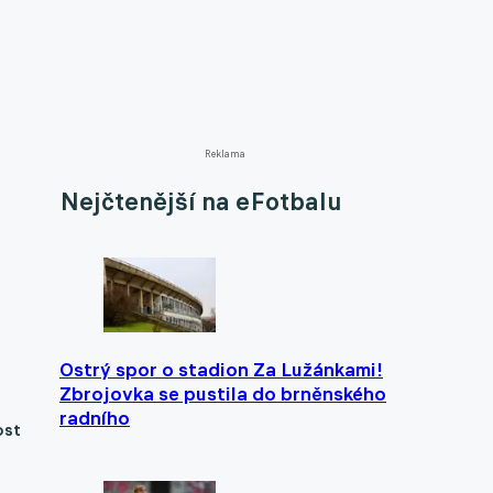
Reklama
Nejčtenější na eFotbalu
Ostrý spor o stadion Za Lužánkami!
Zbrojovka se pustila do brněnského
radního
ost