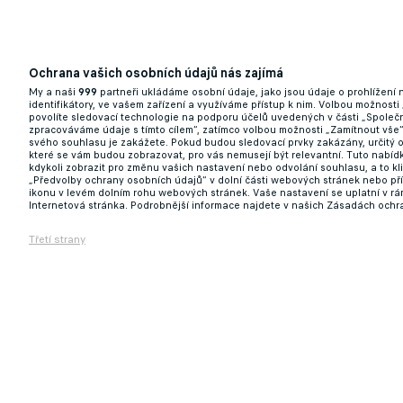
Ochrana vašich osobních údajů nás zajímá
Česká stopa v Portugalsku ožívá. Obránce
My a naši
999
partneři ukládáme osobní údaje, jako jsou údaje o prohlížení
Olympiakosu
identifikátory, ve vašem zařízení a využíváme přístup k nim. Volbou možnosti
povolíte sledovací technologie na podporu účelů uvedených v části „Společn
zpracováváme údaje s tímto cílem“, zatímco volbou možnosti „Zamítnout vše
04.09.2025 11:18
svého souhlasu je zakážete. Pokud budou sledovací prvky zakázány, určitý 
které se vám budou zobrazovat, pro vás nemusejí být relevantní. Tuto nabí
kdykoli zobrazit pro změnu vašich nastavení nebo odvolání souhlasu, a to k
„Předvolby ochrany osobních údajů“ v dolní části webových stránek nebo př
ikonu v levém dolním rohu webových stránek. Vaše nastavení se uplatní v r
Internetová stránka. Podrobnější informace najdete v našich Zásadách ochr
Třetí strany
Kam zamíří Durosinmi? Plzeň odmítla Ranger
04.09.2025 07:58