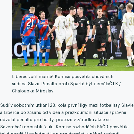
Liberec zuřil marně! Komise posvětila chováních
sudí na Slavii. Penalta proti Spartě být neměla
ČTK /
Chaloupka Miroslav
Sudí v sobotním utkání 23. kola první ligy mezi fotbalisty Slavie
a Liberce po zásahu od videa a přezkoumání situace správně
odvolal penaltu pro hosty, protože v zárodku akce se
Severočeši dopustili faulu. Komise rozhodčích FAČR posvětila
také pozdější pokutový kop pro domácí, z něhož rozhodl