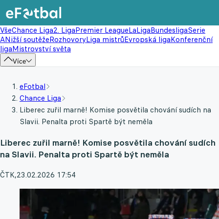
Vše
Chance Liga
2. Liga
Premier League
LaLiga
Bundesliga
Serie
A
Nižší soutěže
Rozhovory
Liga mistrů
Evropská liga
Konferenční
liga
Mistrovství světa
Více
eFotbal
Chance Liga
Liberec zuřil marně! Komise posvětila chování sudích na
Slavii. Penalta proti Spartě být neměla
Liberec zuřil marně! Komise posvětila chování sudích
na Slavii. Penalta proti Spartě být neměla
ČTK
,
23.02.2026 17:54