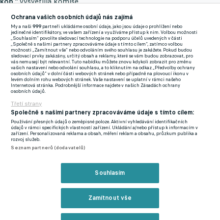
kop,"
vysvětlila komise.
Ochrana vašich osobních údajů nás zajímá
Stejní hráči svedli ve vápně Severočechů souboj i ve 12. minutě.
My a naši
999
partneři ukládáme osobní údaje, jako jsou údaje o prohlížení nebo
Rozhodčí Pechanec tentokrát nechal hru pokračovat a penaltu
jedinečné identifikátory, ve vašem zařízení a využíváme přístup k nim. Volbou možnosti
„Souhlasím“ povolíte sledovací technologie na podporu účelů uvedených v části
pro domácí nenařídil, podle komise rovněž správně. "Došlo ke
„Společně s našimi partnery zpracováváme údaje s tímto cílem“, zatímco volbou
možnosti „Zamítnout vše“ nebo odvoláním svého souhlasu je zakážete. Pokud budou
vzájemnému držení domácího hráče Chorého a hostujícího
sledovací prvky zakázány, určitý obsah a reklamy, které se vám budou zobrazovat, pro
vás nemusejí být relevantní. Tuto nabídku můžete znovu kdykoli zobrazit pro změnu
hráče Maška, po kterém domácí hráč upadl. Držení bylo
vašich nastavení nebo odvolání souhlasu, a to kliknutím na odkaz „Předvolby ochrany
osobních údajů“ v dolní části webových stránek nebo případně na plovoucí ikonu v
vzájemné, proto pokutový kop nebyl správně nařízen," uvedla
levém dolním rohu webových stránek. Vaše nastavení se uplatní v rámci našeho
Internetová stránka. Podrobnější informace najdete v našich Zásadách ochrany
komise.
osobních údajů.
Třetí strany
Podle schváleného manuálu se komise rozhodčích FAČR
Společně s našimi partnery zpracováváme údaje s tímto cílem:
vyjadřuje vždy ke čtyřem situacím z jednoho kola, které
Používání přesných údajů o zeměpisné poloze. Aktivní vyhledávání identifikačních
údajů v rámci specifických vlastností zařízení. Ukládání a/nebo přístup k informacím v
vyberou média. Další momenty veřejně nekomentuje a
zařízení. Personalizovaná reklama a obsah, měření reklam a obsahu, průzkum publika a
rozvoj služeb.
vyhodnocuje si je interně. Novináři vybrali ještě situaci z
Seznam partnerů (dodavatelů)
nedělního šlágru v Plzni, kde na začátku 66. minuty domácí
reklamovali po centru ze strany ruku sparťana Matěje Ryneše ve
Souhlasím
vápně. Sudí Stanislav Volek penaltu pro Viktorii nenařídil a
nechal utkání pokračovat.
Zamítnout vše