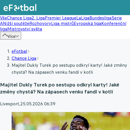
Vše
Chance Liga
2. Liga
Premier League
LaLiga
Bundesliga
Serie
A
Nižší soutěže
Rozhovory
Liga mistrů
Evropská liga
Konferenční
liga
Mistrovství světa
Více
eFotbal
Chance Liga
Majitel Dukly Turek po sestupu odkryl karty! Jaké změny
chystá? Na zápasech venku fandí v kotli
Majitel Dukly Turek po sestupu odkryl karty! Jaké
změny chystá? Na zápasech venku fandí v kotli
Livesport
,
25.05.2026 06:39