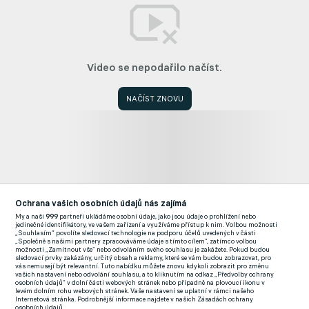
Video se nepodařilo načíst.
NAČÍST ZNOVU
Ochrana vašich osobních údajů nás zajímá
My a naši
999
partneři ukládáme osobní údaje, jako jsou údaje o prohlížení nebo
jedinečné identifikátory, ve vašem zařízení a využíváme přístup k nim. Volbou možnosti
„Souhlasím“ povolíte sledovací technologie na podporu účelů uvedených v části
„Společně s našimi partnery zpracováváme údaje s tímto cílem“, zatímco volbou
možnosti „Zamítnout vše“ nebo odvoláním svého souhlasu je zakážete. Pokud budou
sledovací prvky zakázány, určitý obsah a reklamy, které se vám budou zobrazovat, pro
vás nemusejí být relevantní. Tuto nabídku můžete znovu kdykoli zobrazit pro změnu
vašich nastavení nebo odvolání souhlasu, a to kliknutím na odkaz „Předvolby ochrany
osobních údajů“ v dolní části webových stránek nebo případně na plovoucí ikonu v
Livesport Daily s majitelem pražské Dukly Matějem Turkem
levém dolním rohu webových stránek. Vaše nastavení se uplatní v rámci našeho
Internetová stránka. Podrobnější informace najdete v našich Zásadách ochrany
Livesport
osobních údajů.