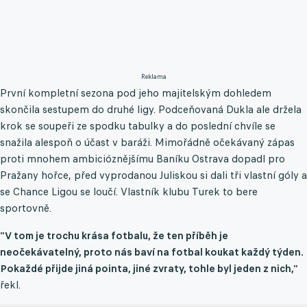
Reklama
První kompletní sezona pod jeho majitelským dohledem
skončila sestupem do druhé ligy. Podceňovaná Dukla ale držela
krok se soupeři ze spodku tabulky a do poslední chvíle se
snažila alespoň o účast v baráži. Mimořádně očekávaný zápas
proti mnohem ambicióznějšímu Baníku Ostrava dopadl pro
Pražany hořce, před vyprodanou Juliskou si dali tři vlastní góly a
se Chance Ligou se loučí. Vlastník klubu Turek to bere
sportovně.
"V tom je trochu krása fotbalu, že ten příběh je
neočekávatelný, proto nás baví na fotbal koukat každý týden.
Pokaždé přijde jiná pointa, jiné zvraty, tohle byl jeden z nich,"
řekl.