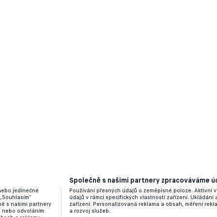
ějovský. V lize obdivuje Hlavatého a talent Plzně
Společně s našimi partnery zpracováváme úd
 nebo jedinečné
Používání přesných údajů o zeměpisné poloze. Aktivní v
 „Souhlasím“
údajů v rámci specifických vlastností zařízení. Ukládání 
ě s našimi partnery
zařízení. Personalizovaná reklama a obsah, měření rek
vyloučil správně. Platit neměl gól Sigmy z rohu
“ nebo odvoláním
a rozvoj služeb.