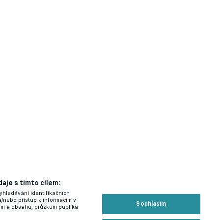
aje s tímto cílem:
yhledávání identifikačních
a/nebo přístup k informacím v
Souhlasím
lam a obsahu, průzkum publika