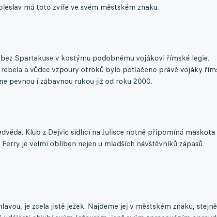
Boleslav má toto zvíře ve svém městském znaku.
 bez Spartakuse v kostýmu podobnému vojákovi římské legie.
rebela a vůdce vzpoury otroků bylo potlačeno právě vojáky řím
dne pevnou i zábavnou rukou již od roku 2000.
edvěda. Klub z Dejvic sídlící na Julisce notně připomíná maskota
Ferry je velmi oblíben nejen u mladších návštěvníků zápasů.
hlavou, je zcela jistě ježek. Najdeme jej v městském znaku, stejně