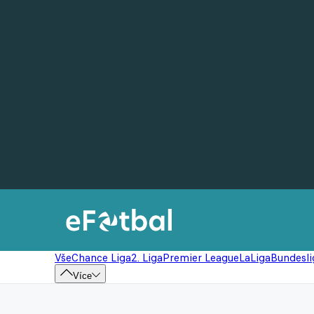
Vše
Chance Liga
2. Liga
Premier League
LaLiga
Bundesli
Více