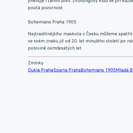
jmenuje i tamní pivo. Druholigový klub se při kaž
poutá pozornost.
Bohemians Praha 1905
Nejtradičnějšího maskota v Česku můžeme spatřit v
ve svém znaku již od 20. let minulého století po náv
polovině osmdesátých let.
Zmínky
Dukla Praha
Sparta Praha
Bohemians 1905
Mladá B