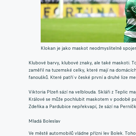
Klokan je jako maskot neodmyslitelně spoje
Klubové barvy, klubové znaky, ale také maskoti. To
zaměřil na tuzemské celky, které mají na domácích
fanoušků. Které patří v české první a druhé lize me
Viktoria Plzeň sází na velblouda. Skláři z Teplic m
Králové se může pochlubit maskotem v podobě pan
Zdeňka a Pardubice nepřekvapí, že sází na Perníč
Mladá Boleslav
Ve městě automobilů vládne přízni lev Bolek. Toh