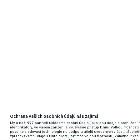
Vydra do Sparty? Hrát za ni bude, říká Mat
24.12.2024 18:31
Ochrana vašich osobních údajů nás zajímá
My a naši
997
partneři ukládáme osobní údaje, jako jsou údaje o prohlížení
identifikátory, ve vašem zařízení a využíváme přístup k nim. Volbou možnosti
povolíte sledovací technologie na podporu účelů uvedených v části „Společn
Sudí na Spartě chyboval, Solbakkena ale ne
zpracováváme údaje s tímto cílem“, zatímco volbou možnosti „Zamítnout vše