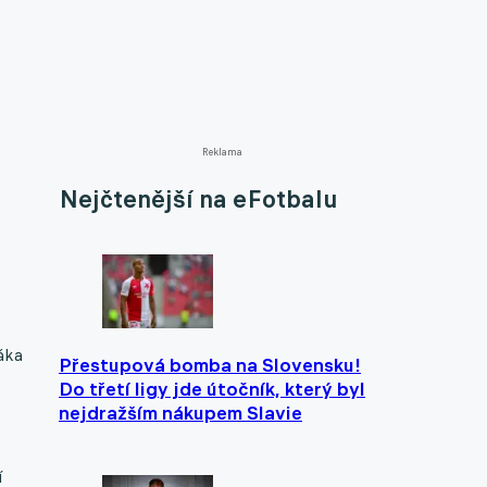
Reklama
Nejčtenější na eFotbalu
áka
Přestupová bomba na Slovensku!
Do třetí ligy jde útočník, který byl
nejdražším nákupem Slavie
í