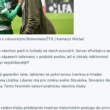
n s vršovickými Bohemians.
ČTK / Kamaryt Michal
 všechno patří k fotbalu na všech úrovních. Server eFotbal.cz se
 zápasech talismany v podobě postav, jež si získaly náklonnost
zi nejoblíbenější?
ají gepardici Jane, Jablonec se pyšní sovou Jizerkou a Hradec
a Lízátka. Liberec má pro změnu svého Slovánka, Slovácko liš
ka. Tento fenomén oslovil prakticky všechny kluby.
o vedení klubu představilo hned po historickém postupu do prvn