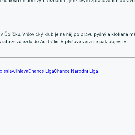
dé události chlubí svým Ježourem, jenž svým zpracováním opravd
 Ďolíčku. Vršovický klub je na něj po právu pyšný a klokana mě
ratu ze zájezdu do Austrálie. V plyšové verzi se pak objevil v
oleslav
Jihlava
Chance Liga
Chance Národní Liga