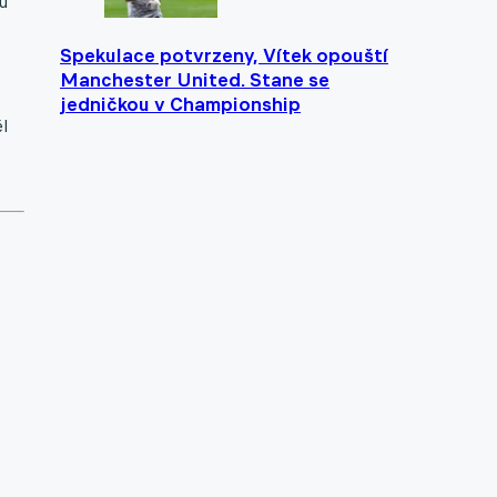
u
Spekulace potvrzeny, Vítek opouští
Manchester United. Stane se
jedničkou v Championship
l