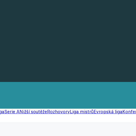
ga
Serie A
Nižší soutěže
Rozhovory
Liga mistrů
Evropská liga
Konfer