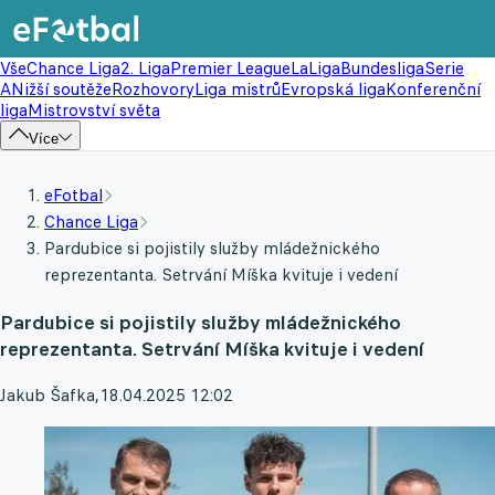
Vše
Chance Liga
2. Liga
Premier League
LaLiga
Bundesliga
Serie
A
Nižší soutěže
Rozhovory
Liga mistrů
Evropská liga
Konferenční
liga
Mistrovství světa
Více
eFotbal
Chance Liga
Pardubice si pojistily služby mládežnického
reprezentanta. Setrvání Míška kvituje i vedení
Pardubice si pojistily služby mládežnického
reprezentanta. Setrvání Míška kvituje i vedení
Jakub Šafka
,
18.04.2025 12:02