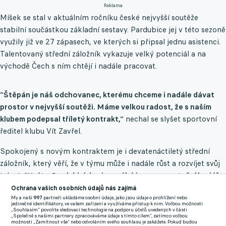
Reklama
Míšek se stal v aktuálním ročníku české nejvyšší soutěže
stabilní součástkou základní sestavy. Pardubice jej v této sezoně
využily již ve 27 zápasech, ve kterých si připsal jednu asistenci.
Talentovaný střední záložník vykazuje velký potenciál a na
východě Čech s ním chtějí i nadále pracovat.
"Štěpán je náš odchovanec, kterému chceme i nadále dávat
prostor v nejvyšší soutěži. Máme velkou radost, že s naším
klubem podepsal tříletý kontrakt,“
nechal se slyšet sportovní
ředitel klubu Vít Zavřel.
Spokojený s novým kontraktem je i devatenáctiletý střední
záložník, který věří, že v týmu může i nadále růst a rozvíjet svůj
talent.
"Hrát v Pardubicích mi pomáhá i v reprezentační kariéře,
jelikož můžu být trenérům mnohem více na očích. Česká liga je
Ochrana vašich osobních údajů nás zajímá
hodně fyzicky náročná, a také v tom vidím velkou výhodu.
My a naši
997
partneři ukládáme osobní údaje, jako jsou údaje o prohlížení nebo
jedinečné identifikátory, ve vašem zařízení a využíváme přístup k nim. Volbou možnosti
Můžu se totiž nadále posouvat,“
prohlásil na klubových
„Souhlasím“ povolíte sledovací technologie na podporu účelů uvedených v části
„Společně s našimi partnery zpracováváme údaje s tímto cílem“, zatímco volbou
stránkách Míšek.
možnosti „Zamítnout vše“ nebo odvoláním svého souhlasu je zakážete. Pokud budou