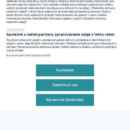
sledovací prvky zakázány, určitý obsah a reklamy, které se vám budou zobrazovat, pro
vás nemusejí být relevantní. Tuto nabídku můžete znovu kdykoli zobrazit pro změnu
vašich nastavení nebo odvolání souhlasu, a to kliknutím na odkaz „Předvolby ochrany
osobních údajů“ v dolní části webových stránek nebo případně na plovoucí ikonu v
levém dolním rohu webových stránek. Vaše nastavení se uplatní v rámci našeho
Internetová stránka. Podrobnější informace najdete v našich Zásadách ochrany
osobních údajů.
Třetí strany
Společně s našimi partnery zpracováváme údaje s tímto cílem:
Používání přesných údajů o zeměpisné poloze. Aktivní vyhledávání identifikačních
údajů v rámci specifických vlastností zařízení. Ukládání a/nebo přístup k informacím v
zařízení. Personalizovaná reklama a obsah, měření reklam a obsahu, průzkum publika a
rozvoj služeb.
Seznam partnerů (dodavatelů)
Souhlasím
Zamítnout vše
Zmínky
Chance Liga
Pardubice
Štěpán Míšek
Spravovat předvolby
Reklama
Související články