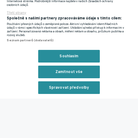
projevů některých příznivců vůči jabloneckému hráči tmavé
Internetová stránka. Podrobnější informace najdete v našich Zásadách ochrany
osobních údajů.
pleti Alexisi Aléguému.
Třetí strany
Společně s našimi partnery zpracováváme údaje s tímto cílem:
Tabulka Chance Ligy
Používání přesných údajů o zeměpisné poloze. Aktivní vyhledávání identifikačních
údajů v rámci specifických vlastností zařízení. Ukládání a/nebo přístup k informacím v
zařízení. Personalizovaná reklama a obsah, měření reklam a obsahu, průzkum publika a
rozvoj služeb.
Zmínky
Seznam partnerů (dodavatelů)
Abdullahi Tanko
Ivan Schranz
Slavia Praha
Chance Liga
Souhlasím
Související články
Zamítnout vše
Spravovat předvolby
Reklama
Hotovo! Zafeiris je hráčem PAOKu, podzim stráví ve
Slavii. Je čas najít náhradu, zní z Edenu
Zavřít rekl
26.08.2025 13:19