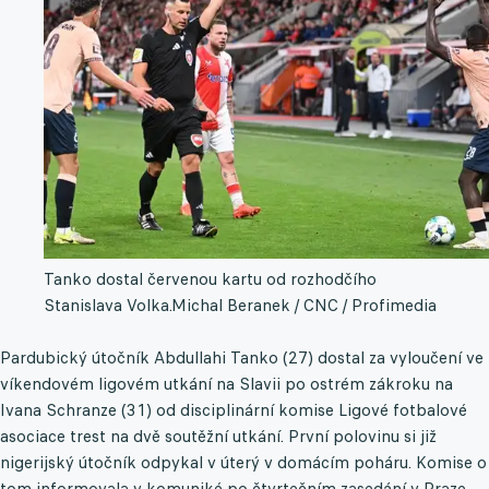
Tanko dostal červenou kartu od rozhodčího
Stanislava Volka.
Michal Beranek / CNC / Profimedia
Pardubický útočník Abdullahi Tanko (27) dostal za vyloučení ve
víkendovém ligovém utkání na Slavii po ostrém zákroku na
Ivana Schranze (31) od disciplinární komise Ligové fotbalové
asociace trest na dvě soutěžní utkání. První polovinu si již
nigerijský útočník odpykal v úterý v domácím poháru. Komise o
tom informovala v komuniké po čtvrtečním zasedání v Praze.