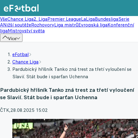
Vše
Chance Liga
2. Liga
Premier League
LaLiga
Bundesliga
Serie
A
Nižší soutěže
Rozhovory
Liga mistrů
Evropská liga
Konferenční
liga
Mistrovství světa
Více
eFotbal
Chance Liga
Pardubický hříšník Tanko zná trest za třetí vyloučení se
Slavií. Stát bude i sparťan Uchenna
Pardubický hříšník Tanko zná trest za třetí vyloučení
se Slavií. Stát bude i sparťan Uchenna
ČTK
,
28.08.2025 15:02