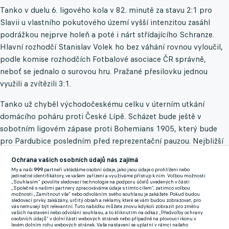
Tanko v duelu 6. ligového kola v 82. minutě za stavu 2:1 pro
Slavii u vlastního pokutového území vyšší intenzitou zasáhl
podrážkou nejprve holeň a poté i nárt střídajícího Schranze.
Hlavní rozhodčí Stanislav Volek ho bez váhání rovnou vyloučil,
podle komise rozhodčích Fotbalové asociace ČR správně,
neboť se jednalo o surovou hru. Pražané přesilovku jednou
využili a zvítězili 3:1.
Tanko už chyběl východočeskému celku v úterním utkání
domácího poháru proti České Lípě. Scházet bude ještě v
sobotním ligovém zápase proti Bohemians 1905, který bude
pro Pardubice posledním před reprezentační pauzou. Nejbližší
kolo nuceně vynechá i sparťan Emmanuel Uchenna, Tankův
Ochrana vašich osobních údajů nás zajímá
krajan jako první v sezoně posbíral již čtyři žluté karty.
My a naši
999
partneři ukládáme osobní údaje, jako jsou údaje o prohlížení nebo
jedinečné identifikátory, ve vašem zařízení a využíváme přístup k nim. Volbou možnosti
„Souhlasím“ povolíte sledovací technologie na podporu účelů uvedených v části
„Společně s našimi partnery zpracováváme údaje s tímto cílem“, zatímco volbou
Disciplinární komise na čtvrtečním zasedání také zahájila řízení
možnosti „Zamítnout vše“ nebo odvoláním svého souhlasu je zakážete. Pokud budou
sledovací prvky zakázány, určitý obsah a reklamy, které se vám budou zobrazovat, pro
kvůli nevhodnému chování fanoušků se Spartou, Slavií a
vás nemusejí být relevantní. Tuto nabídku můžete znovu kdykoli zobrazit pro změnu
vašich nastavení nebo odvolání souhlasu, a to kliknutím na odkaz „Předvolby ochrany
Teplicemi. Severočeský klub se bude zodpovídat z rasistických
osobních údajů“ v dolní části webových stránek nebo případně na plovoucí ikonu v
levém dolním rohu webových stránek. Vaše nastavení se uplatní v rámci našeho