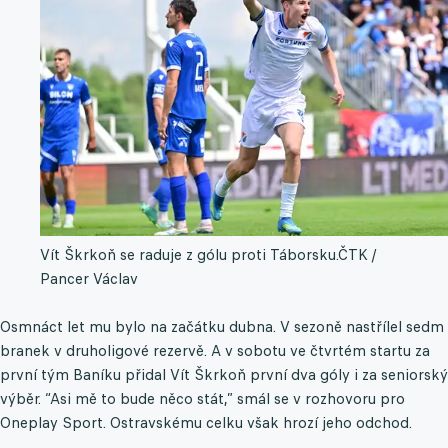
Vít Škrkoň se raduje z gólu proti Táborsku.
ČTK /
Pancer Václav
Osmnáct let mu bylo na začátku dubna. V sezoně nastřílel sedm
branek v druholigové rezervě. A v sobotu ve čtvrtém startu za
první tým Baníku přidal Vít Škrkoň první dva góly i za seniorský
výběr. “Asi mě to bude něco stát,” smál se v rozhovoru pro
Oneplay Sport. Ostravskému celku však hrozí jeho odchod.