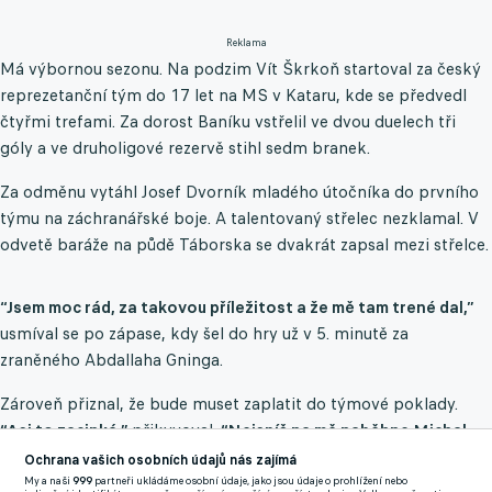
Reklama
Má výbornou sezonu. Na podzim Vít Škrkoň startoval za český
reprezetanční tým do 17 let na MS v Kataru, kde se předvedl
čtyřmi trefami. Za dorost Baníku vstřelil ve dvou duelech tři
góly a ve druholigové rezervě stihl sedm branek.
Za odměnu vytáhl Josef Dvorník mladého útočníka do prvního
týmu na záchranářské boje. A talentovaný střelec nezklamal. V
odvetě baráže na půdě Táborska se dvakrát zapsal mezi střelce.
“Jsem moc rád, za takovou příležitost a že mě tam trené dal,”
usmíval se po zápase, kdy šel do hry už v 5. minutě za
zraněného Abdallaha Gninga.
Zároveň přiznal, že bude muset zaplatit do týmové poklady.
“Asi to zacinká,”
přikyvoval.
“Nejspíš na mě naběhne Michal
Frydrych jako kapitán.”
Ochrana vašich osobních údajů nás zajímá
My a naši
999
partneři ukládáme osobní údaje, jako jsou údaje o prohlížení nebo