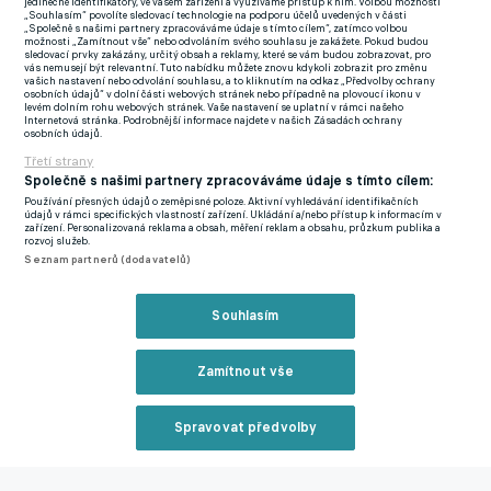
jedinečné identifikátory, ve vašem zařízení a využíváme přístup k nim. Volbou možnosti
Přiznal, že se však jedná o příjemný moment.
“Je to určitě
„Souhlasím“ povolíte sledovací technologie na podporu účelů uvedených v části
„Společně s našimi partnery zpracováváme údaje s tímto cílem“, zatímco volbou
skvělé, když mohu přispět dobrými výkony a góly.”
možnosti „Zamítnout vše“ nebo odvoláním svého souhlasu je zakážete. Pokud budou
sledovací prvky zakázány, určitý obsah a reklamy, které se vám budou zobrazovat, pro
vás nemusejí být relevantní. Tuto nabídku můžete znovu kdykoli zobrazit pro změnu
Pro Baník však může být nepříjemností jeho situace. V klubu
vašich nastavení nebo odvolání souhlasu, a to kliknutím na odkaz „Předvolby ochrany
osobních údajů“ v dolní části webových stránek nebo případně na plovoucí ikonu v
má rok do konce smlouvy a řeší se, zda z klubu neodejde. Zájem
levém dolním rohu webových stránek. Vaše nastavení se uplatní v rámci našeho
Internetová stránka. Podrobnější informace najdete v našich Zásadách ochrany
o jeho služby měla projevit například Mladá Boleslav. Na MS v
osobních údajů.
Kataru ho měly v hledáčku zahraniční kluby.
Třetí strany
Společně s našimi partnery zpracováváme údaje s tímto cílem:
Baník udržel prvoligovou příslušnost. V odvetě baráže nadělil
Používání přesných údajů o zeměpisné poloze. Aktivní vyhledávání identifikačních
údajů v rámci specifických vlastností zařízení. Ukládání a/nebo přístup k informacím v
Táborsku hořkého bůra
zařízení. Personalizovaná reklama a obsah, měření reklam a obsahu, průzkum publika a
rozvoj služeb.
Seznam partnerů (dodavatelů)
Zmínky
Chance Liga
Chance Národní Liga
Vít Škrkoň
Baník Ostrava
Baník
Souhlasím
Ostrava
Zamítnout vše
Související články
Spravovat předvolby
Reklama