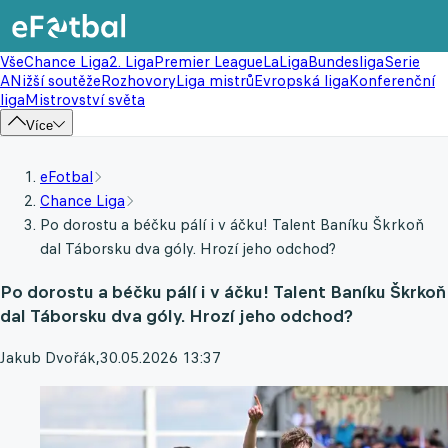
Vše
Chance Liga
2. Liga
Premier League
LaLiga
Bundesliga
Serie
A
Nižší soutěže
Rozhovory
Liga mistrů
Evropská liga
Konferenční
liga
Mistrovství světa
Více
eFotbal
Chance Liga
Po dorostu a béčku pálí i v áčku! Talent Baníku Škrkoň
dal Táborsku dva góly. Hrozí jeho odchod?
Po dorostu a béčku pálí i v áčku! Talent Baníku Škrkoň
dal Táborsku dva góly. Hrozí jeho odchod?
Jakub Dvořák
,
30.05.2026 13:37