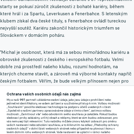
starty se pokusí zúročit zkušenosti z bohaté kariéry, během
které hrál i za Spartu, Leverkusen a Fenerbahce. S letenským
klubem získal dva české tituly, s Fenerbahce ovládl tureckou
nejvyšší soutěž. Kariéru zakončil historickým triumfem se
Slováckem v domácím poháru.
"Michal je osobnost, která má za sebou mimořádnou kariéru a
obrovské zkušenosti z českého i evropského fotbalu. Velmi
dobře zná prostředí našeho klubu, rozumí hodnotám, na
kterých chceme stavět, a zároveň má výborné kontakty napříč
českým fotbalem. Věřím, že bude velkým přínosem nejen pro
sportovní úsek, ale pro celý klub," řekl místopředseda
Ochrana vašich osobních údajů nás zajímá
představenstva 1. FC Slovácko Štěpán Skopal.
My a naši
997
partneři ukládáme osobní údaje, jako jsou údaje o prohlížení nebo
jedinečné identifikátory, ve vašem zařízení a využíváme přístup k nim. Volbou možnosti
Prvoligový klub dnes zároveň oznámil nové složení
„Souhlasím“ povolíte sledovací technologie na podporu účelů uvedených v části
„Společně s našimi partnery zpracováváme údaje s tímto cílem“, zatímco volbou
představenstva. Předsedou zůstává většinový majitel Vítězslav
možnosti „Zamítnout vše“ nebo odvoláním svého souhlasu je zakážete. Pokud budou
sledovací prvky zakázány, určitý obsah a reklamy, které se vám budou zobrazovat, pro
Skopal, jenž v pondělí navýšil svůj podíl a prostřednictvím
vás nemusejí být relevantní. Tuto nabídku můžete znovu kdykoli zobrazit pro změnu
vašich nastavení nebo odvolání souhlasu, a to kliknutím na odkaz „Předvolby ochrany
společnosti Solar Global vlastní už 75 procent akcií klubu.
osobních údajů“ v dolní části webových stránek nebo případně na plovoucí ikonu v
levém dolním rohu webových stránek. Vaše nastavení se uplatní v rámci našeho