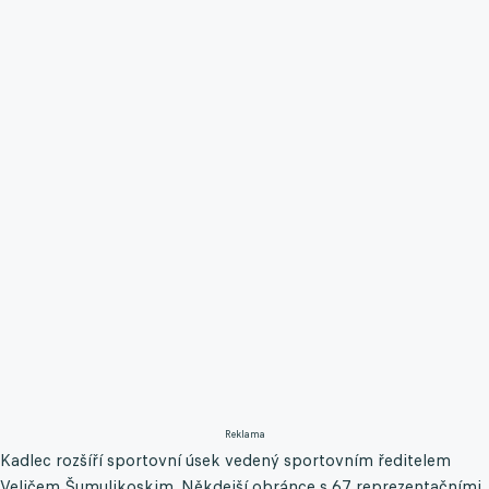
Reklama
Kadlec rozšíří sportovní úsek vedený sportovním ředitelem
Veličem Šumulikoskim. Někdejší obránce s 67 reprezentačními