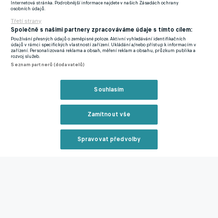
Jaroslava Vašíčka nahradil v představenstvu Šumulikoski.
Internetová stránka. Podrobnější informace najdete v našich Zásadách ochrany
osobních údajů.
Třetí strany
Konec jedné éry! Zemek po 20 letech prodává akcie Slovácka,
Společně s našimi partnery zpracováváme údaje s tímto cílem:
klub většinově přebírá Skopal
Používání přesných údajů o zeměpisné poloze. Aktivní vyhledávání identifikačních
údajů v rámci specifických vlastností zařízení. Ukládání a/nebo přístup k informacím v
zařízení. Personalizovaná reklama a obsah, měření reklam a obsahu, průzkum publika a
rozvoj služeb.
Zmínky
Seznam partnerů (dodavatelů)
Chance Liga
Slovácko
Michal Kadlec
Souhlasím
Související články
Zamítnout vše
Spravovat předvolby
Reklama
Krmenčík se rozhodl ukončit kariéru! Víc už jsem
dokázat nemohl, nadešel čas, vysvětluje
Zavřít rekl
29.06.2026 08:09