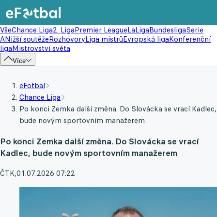
Vše
Chance Liga
2. Liga
Premier League
LaLiga
Bundesliga
Serie
A
Nižší soutěže
Rozhovory
Liga mistrů
Evropská liga
Konferenční
liga
Mistrovství světa
Více
eFotbal
Chance Liga
Po konci Zemka další změna. Do Slovácka se vrací Kadlec,
bude novým sportovním manažerem
Po konci Zemka další změna. Do Slovácka se vrací
Kadlec, bude novým sportovním manažerem
ČTK
,
01.07.2026 07:22