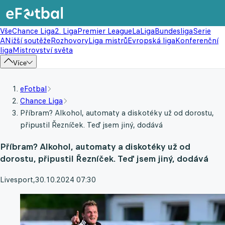
Vše
Chance Liga
2. Liga
Premier League
LaLiga
Bundesliga
Serie
A
Nižší soutěže
Rozhovory
Liga mistrů
Evropská liga
Konferenční
liga
Mistrovství světa
Více
eFotbal
Chance Liga
Příbram? Alkohol, automaty a diskotéky už od dorostu,
připustil Řezníček. Teď jsem jiný, dodává
Příbram? Alkohol, automaty a diskotéky už od
dorostu, připustil Řezníček. Teď jsem jiný, dodává
Livesport
,
30.10.2024 07:30