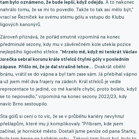
tam bylo oznámeno, že bude lepší, když odejdu.
A to nakonec
nahrálo tomu, že se mi to povedlo. Takže to tak asi mělo být,"
vrací se Řezníček ke svému stému gólu a vstupu do Klubu
ligových kanonýrů.
Zároveň přiznává, že pořád smutně vzpomíná na konec
předminulé sezony, kdy mu v závěrečném kole utekla pozice
nejlepšího ligového střelce. "
Mrzelo mě, když mi tenkrát Václav
Jurečka sebral korunu krále střelců čtyřmi góly v posledním
zápase. Přišlo mi, že je dal strašně lehce…
Dvakrát oběhl
bránu, vrátil se do vápna a byl tam zase sám. Já přebíhal vápno
a už jsem měl dva frajery na zádech. Král střelců je vedle
reprezentace to jediné, co mé kariéře chybí, proto bolelo, když
se to nepovedlo," vzpomíná na konec sezony 2022/23, kdy
navíc Brno sestoupilo.
Sta gólů si cení o to víc, že se v průběhu kariéry nevyhnul
přešlapům, které mu ji komplikovaly. "Příbram, kde jsem
začínal, je hornické město. Dostali jsme peníze od pana Starky,
byla tam herna na každým rohu... Takový tam život byl, bylo to