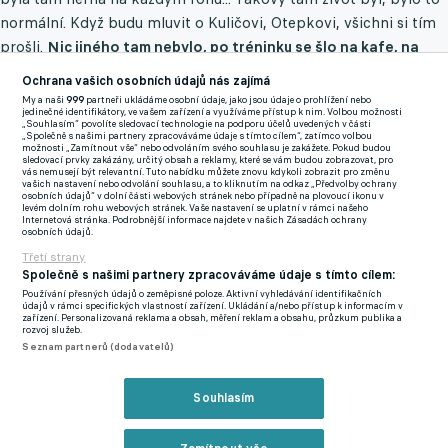
normální. Když budu mluvit o Kuličovi, Otepkovi, všichni si tím
prošli.
Nic jiného tam nebylo, po tréninku se šlo na kafe, na
pivo, do baru, všude automaty.
Ta doba taková byla. Ale zas
Ochrana vašich osobních údajů nás zajímá
nechci, aby to vypadalo tak, že jsem byl nějaký závislý gambler.
My a naši
999
partneři ukládáme osobní údaje, jako jsou údaje o prohlížení nebo
jedinečné identifikátory, ve vašem zařízení a využíváme přístup k nim. Volbou možnosti
Zahrál jsem si po výplatě, byli jsme hraví, ale nebylo to tak
„Souhlasím“ povolíte sledovací technologie na podporu účelů uvedených v části
„Společně s našimi partnery zpracováváme údaje s tímto cílem“, zatímco volbou
hrozné. Ten alkohol, to bylo už od dorostu, diskotéky, honili
možnosti „Zamítnout vše“ nebo odvoláním svého souhlasu je zakážete. Pokud budou
sledovací prvky zakázány, určitý obsah a reklamy, které se vám budou zobrazovat, pro
jsme holky... Příbram takhle prostě fungovala,” vrací se
vás nemusejí být relevantní. Tuto nabídku můžete znovu kdykoli zobrazit pro změnu
vašich nastavení nebo odvolání souhlasu, a to kliknutím na odkaz „Předvolby ochrany
Řezníček otevřeně ke svým začátkům.
osobních údajů“ v dolní části webových stránek nebo případně na plovoucí ikonu v
levém dolním rohu webových stránek. Vaše nastavení se uplatní v rámci našeho
Internetová stránka. Podrobnější informace najdete v našich Zásadách ochrany
osobních údajů.
Třetí strany
Společně s našimi partnery zpracováváme údaje s tímto cílem:
Používání přesných údajů o zeměpisné poloze. Aktivní vyhledávání identifikačních
údajů v rámci specifických vlastností zařízení. Ukládání a/nebo přístup k informacím v
Video se nepodařilo načíst.
zařízení. Personalizovaná reklama a obsah, měření reklam a obsahu, průzkum publika a
rozvoj služeb.
Seznam partnerů (dodavatelů)
NAČÍST ZNOVU
Souhlasím