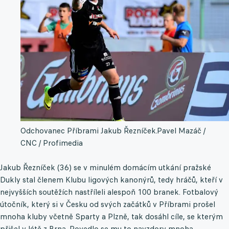
Odchovanec Příbrami Jakub Řezníček.
Pavel Mazáč /
CNC / Profimedia
Jakub Řezníček (36) se v minulém domácím utkání pražské
Dukly stal členem Klubu ligových kanonýrů, tedy hráčů, kteří v
nejvyšších soutěžích nastříleli alespoň 100 branek. Fotbalový
útočník, který si v Česku od svých začátků v Příbrami prošel
mnoha kluby včetně Sparty a Plzně, tak dosáhl cíle, se kterým
přišel v létě z Brna. Povedlo se mu to navzdory mnoha