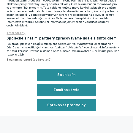
možnosti „Zamítnout vše“ nebo odvoláním svého souhlasu je zakážete. Pokud budou
sledovací prvky zakázány, určitý obsah a reklamy, které se vám budou zobrazovat, pro
Českých Budějovicích, kam dokonce přestoupil, ale díky
vás nemusejí být relevantní. Tuto nabídku můžete znovu kdykoli zobrazit pro změnu
vašich nastavení nebo odvolání souhlasu, a to kliknutím na odkaz „Předvolby ochrany
zpětnému odkupu mohou Pražané realizovat jeho přesun do
osobních údajů“ v dolní části webových stránek nebo případně na plovoucí ikonu v
levém dolním rohu webových stránek. Vaše nastavení se uplatní v rámci našeho
Slovanu.
Internetová stránka. Podrobnější informace najdete v našich Zásadách ochrany
osobních údajů.
Liberec se může těšit i na další bonusy, které se budou vyplácet
Třetí strany
postupně podle úspěchů či výkonů týmu nebo hráče, ale už
Společně s našimi partnery zpracováváme údaje s tímto cílem:
Používání přesných údajů o zeměpisné poloze. Aktivní vyhledávání identifikačních
základní odstupné je na jeho poměry rekordní suma z prodeje
údajů v rámci specifických vlastností zařízení. Ukládání a/nebo přístup k informacím v
zařízení. Personalizovaná reklama a obsah, měření reklam a obsahu, průzkum publika a
hráče v rámci Česka.
rozvoj služeb.
Seznam partnerů (dodavatelů)
Zmínky
Chance Liga
Slovan Liberec
Sparta Praha
Santiago Eneme
Souhlasím
Zamítnout vše
Související články
Spravovat předvolby
Reklama