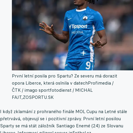
První letní posila pro Spartu? Ze severu má dorazit
opora Liberce, která oslnila v datech
Profimedia /
ČTK / imago sportfotodienst / MICHAL
FAJT,ZOSPORTU.SK
I když zklamání z prohraného finále MOL Cupu na Letné stále
přetrvává, objevují se i pozitivní zprávy. První letní posilou
Sparty se má stát záložník Santiago Enemé (24) ze Slovanu
Liberec. Informaci přinesl server inFotbal.cz.