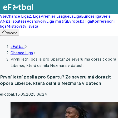
Vše
Chance Liga
2. Liga
Premier League
LaLiga
Bundesliga
Serie
A
Nižší soutěže
Rozhovory
Liga mistrů
Evropská liga
Konferenční
liga
Mistrovství světa
Více
eFotbal
Chance Liga
První letní posila pro Spartu? Ze severu má dorazit opora
Liberce, která oslnila Nezmara v datech
První letní posila pro Spartu? Ze severu má dorazit
opora Liberce, která oslnila Nezmara v datech
eFotbal
,
15.05.2025 06:24