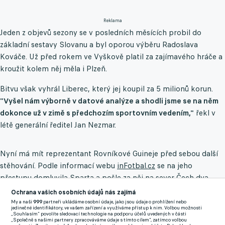
Reklama
Jeden z objevů sezony se v posledních měsících probil do
základní sestavy Slovanu a byl oporou výběru Radoslava
Kováče. Už před rokem ve Vyškově platil za zajímavého hráče a
kroužit kolem něj měla i Plzeň.
Bitvu však vyhrál Liberec, který jej koupil za 5 milionů korun.
"Vyšel nám výborně v datové analýze a shodli jsme se na něm
dokonce už v zimě s předchozím sportovním vedením,"
řekl v
létě generální ředitel Jan Nezmar.
Nyní má mít reprezentant Rovníkové Guineje před sebou další
stěhování. Podle informací webu
inFotbal.cz
se na jeho
přestupu domluvila Sparta a pošle za něj na sever Čech dva
miliony eur (cca 50 milionů korun).
Ochrana vašich osobních údajů nás zajímá
My a naši
999
partneři ukládáme osobní údaje, jako jsou údaje o prohlížení nebo
jedinečné identifikátory, ve vašem zařízení a využíváme přístup k nim. Volbou možnosti
Součástí dohody by měla být i hráčská kompenzace v podobě
„Souhlasím“ povolíte sledovací technologie na podporu účelů uvedených v části
„Společně s našimi partnery zpracováváme údaje s tímto cílem“, zatímco volbou
obránce Petra Hodouše
, který uplynulou sezonu strávil v