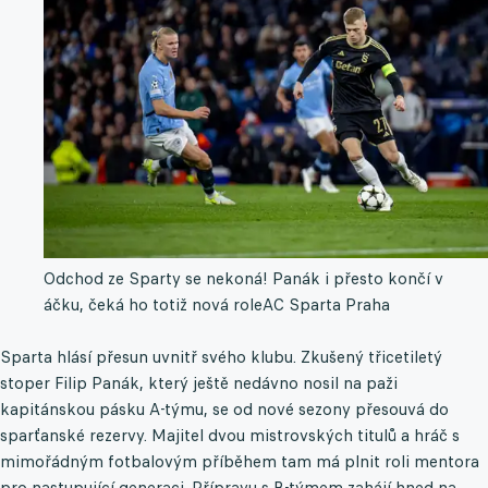
Odchod ze Sparty se nekoná! Panák i přesto končí v
áčku, čeká ho totiž nová role
AC Sparta Praha
Sparta hlásí přesun uvnitř svého klubu. Zkušený třicetiletý
stoper Filip Panák, který ještě nedávno nosil na paži
kapitánskou pásku A-týmu, se od nové sezony přesouvá do
sparťanské rezervy. Majitel dvou mistrovských titulů a hráč s
mimořádným fotbalovým příběhem tam má plnit roli mentora
pro nastupující generaci. Přípravu s B-týmem zahájí hned na