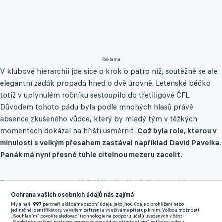
Reklama
V klubové hierarchii jde sice o krok o patro níž, soutěžně se ale
elegantní zadák propadá hned o dvě úrovně. Letenské béčko
totiž v uplynulém ročníku sestoupilo do třetiligové ČFL.
Důvodem tohoto pádu byla podle mnohých hlasů právě
absence zkušeného vůdce, který by mladý tým v těžkých
momentech dokázal na hřišti usměrnit.
Což byla role, kterou v
minulosti s velkým přesahem zastával například David Pavelka.
Panák má nyní přesně tuhle citelnou mezeru zacelit.
Pro stopera to znamená další kapitolu v jeho letenském
příběhu, který by vydal na filmový scénář. Po příchodu z
Ochrana vašich osobních údajů nás zajímá
My a naši
997
partneři ukládáme osobní údaje, jako jsou údaje o prohlížení nebo
Karviné v zimě 2019 ho zranění kolene vyřadilo na
jedinečné identifikátory, ve vašem zařízení a využíváme přístup k nim. Volbou možnosti
„Souhlasím“ povolíte sledovací technologie na podporu účelů uvedených v části
neuvěřitelných více než tisíc dnů a už tehdy se do fotbalového