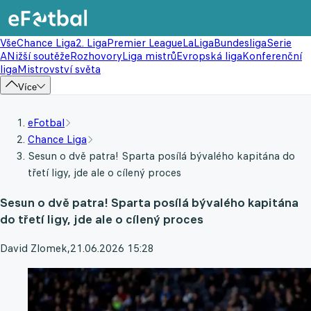
Vše
Chance Liga
2. Liga
Premier League
LaLiga
Bundesliga
Serie
A
Nižší soutěže
Rozhovory
Liga mistrů
Evropská liga
Konferenční
liga
Mistrovství světa
Více
eFotbal
Chance Liga
Sesun o dvě patra! Sparta posílá bývalého kapitána do
třetí ligy, jde ale o cílený proces
Sesun o dvě patra! Sparta posílá bývalého kapitána
do třetí ligy, jde ale o cílený proces
David Zlomek
,
21.06.2026 15:28