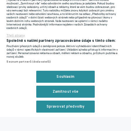
„Společně s našimi partnery zpracováváme údaje s tímto cílem“, zatímco volbou
možnosti „Zamítnout vše“ nebo odvoláním svého souhlasu je zakážete. Pokud budou
života vracel i skrze zápasy za B-tým. Panák se tehdy nevzdal a
sledovací prvky zakázány, určitý obsah a reklamy, které se vám budou zobrazovat, pro
vás nemusejí být relevantní. Tuto nabídku můžete znovu kdykoli zobrazit pro změnu
odměnou mu byl raketový vzestup.
vašich nastavení nebo odvolání souhlasu, a to kliknutím na odkaz „Předvolby ochrany
osobních údajů“ v dolní části webových stránek nebo případně na plovoucí ikonu v
levém dolním rohu webových stránek. Vaše nastavení se uplatní v rámci našeho
Stal se klíčovým pilířem defenzivy, který dovedl tým ke dvěma
Internetová stránka. Podrobnější informace najdete v našich Zásadách ochrany
osobních údajů.
titulům, triumfu v domácím poháru a po odchodu Ladislava
Třetí strany
Krejčího dokonce převzal kapitánskou pásku.
Společně s našimi partnery zpracováváme údaje s tímto cílem:
Používání přesných údajů o zeměpisné poloze. Aktivní vyhledávání identifikačních
Ředitel Sparty splnil slib, v sobotu oznámil další posilu
údajů v rámci specifických vlastností zařízení. Ukládání a/nebo přístup k informacím v
zařízení. Personalizovaná reklama a obsah, měření reklam a obsahu, průzkum publika a
Letenských a chrlil pozitiva
rozvoj služeb.
Seznam partnerů (dodavatelů)
Zmínky
Souhlasím
Sparta Praha
Filip Panák
Chance Liga
ČFL
Nižší soutěže
Zamítnout vše
Související články
Spravovat předvolby
Reklama