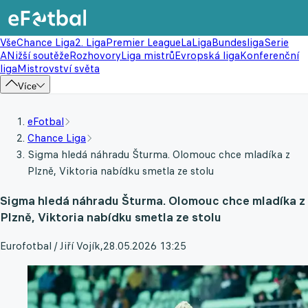
Vše
Chance Liga
2. Liga
Premier League
LaLiga
Bundesliga
Serie
A
Nižší soutěže
Rozhovory
Liga mistrů
Evropská liga
Konferenční
liga
Mistrovství světa
Více
eFotbal
Chance Liga
Sigma hledá náhradu Šturma. Olomouc chce mladíka z
Plzně, Viktoria nabídku smetla ze stolu
Sigma hledá náhradu Šturma. Olomouc chce mladíka z
Plzně, Viktoria nabídku smetla ze stolu
Eurofotbal / Jiří Vojík
,
28.05.2026 13:25