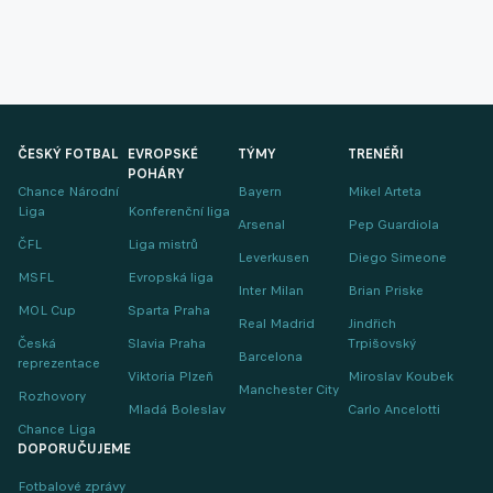
ČESKÝ FOTBAL
EVROPSKÉ
TÝMY
TRENÉŘI
POHÁRY
Chance Národní
Bayern
Mikel Arteta
Liga
Konferenční liga
Arsenal
Pep Guardiola
ČFL
Liga mistrů
Leverkusen
Diego Simeone
MSFL
Evropská liga
Inter Milan
Brian Priske
MOL Cup
Sparta Praha
Real Madrid
Jindřich
Česká
Slavia Praha
Trpišovský
Barcelona
reprezentace
Viktoria Plzeň
Miroslav Koubek
Manchester City
Rozhovory
Mladá Boleslav
Carlo Ancelotti
Chance Liga
DOPORUČUJEME
Fotbalové zprávy