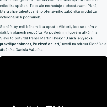
několika splátek. To se ale neshoduje s představami Plzně,
která chce talentovaného ofenzivního záložníka prodat za
výhodnějších podmínek.
Slončík by měl během léta opustit Viktorii, kde se s ním v
dalších plánech nepočítá. Po posledním ligovém utkání na
Slavii to potvrdil trenér Martin Hyský. "
U nich je vysoká
pravděpodobnost, že Plzeň opustí,
" uvedl na adresu Slončíka a
útočníka Daniela Vašulína.