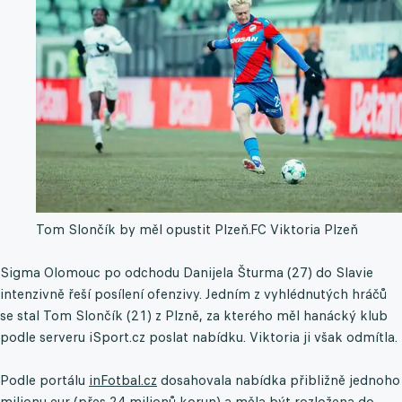
Tom Slončík by měl opustit Plzeň.
FC Viktoria Plzeň
Sigma Olomouc po odchodu Danijela Šturma (27) do Slavie
intenzivně řeší posílení ofenzivy. Jedním z vyhlédnutých hráčů
se stal Tom Slončík (21) z Plzně, za kterého měl hanácký klub
podle serveru iSport.cz poslat nabídku. Viktoria ji však odmítla.
Podle portálu
inFotbal.cz
dosahovala nabídka přibližně jednoho
milionu eur (přes 24 milionů korun) a měla být rozložena do