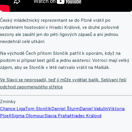
Český mládežnický reprezentant se do Plzně vrátil po
vydařeném hostování v Hradci Králové, ve druhé polovině
sezony ale zasáhl jen do pěti ligových zápasů a ani jednou
neodehrál celé utkání.
Na východě Čech přitom Slončík patřil k oporám, když na
podzim si připsal šest gólů a jednu asistenci. Votroci mají velký
zájem, aby se Slončík v létě natrvalo vrátil na Malšák.
Ve Slavii se neprosadil, teď jí může vydělat balík. Sešívaní řeší
odchod zapomenutého střelce
Zmínky
Chance Liga
Tom Slončík
Danijel Šturm
Daniel Vašulín
Viktoria
Plzeň
Sigma Olomouc
Slavia Praha
Hradec Králové