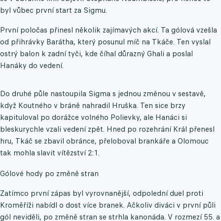
byl vůbec první start za Sigmu.
První poločas přinesl několik zajímavých akcí. Ta gólová vzešla
od přihrávky Barátha, který posunul míč na Tkáče. Ten vyslal
ostrý balon k zadní tyči, kde číhal důrazný Ghali a poslal
Hanáky do vedení.
Do druhé půle nastoupila Sigma s jednou změnou v sestavě,
když Koutného v bráně nahradil Hruška. Ten sice brzy
kapituloval po dorážce volného Polievky, ale Hanáci si
bleskurychle vzali vedení zpět. Hned po rozehrání Král přenesl
hru, Tkáč se zbavil obránce, přeloboval brankáře a Olomouc
tak mohla slavit vítězství 2:1.
Gólové hody po změně stran
Zatímco první zápas byl vyrovnanější, odpolední duel proti
Kroměříži nabídl o dost více branek. Ačkoliv diváci v první půli
gól neviděli, po změně stran se strhla kanonáda. V rozmezí 55. a