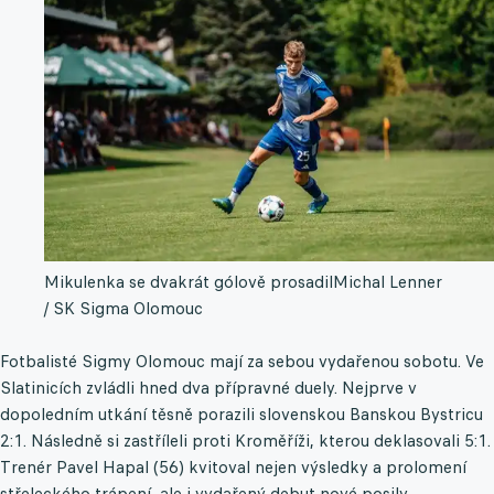
Mikulenka se dvakrát gólově prosadil
Michal Lenner
/ SK Sigma Olomouc
Fotbalisté Sigmy Olomouc mají za sebou vydařenou sobotu. Ve
Slatinicích zvládli hned dva přípravné duely. Nejprve v
dopoledním utkání těsně porazili slovenskou Banskou Bystricu
2:1. Následně si zastříleli proti Kroměříži, kterou deklasovali 5:1.
Trenér Pavel Hapal (56) kvitoval nejen výsledky a prolomení
střeleckého trápení, ale i vydařený debut nové posily.