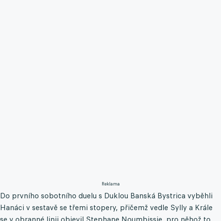
Reklama
Do prvního sobotního duelu s Duklou Banská Bystrica vyběhli
Hanáci v sestavě se třemi stopery, přičemž vedle Sylly a Krále
se v obranné linii objevil Stephane Noumbissie, pro něhož to