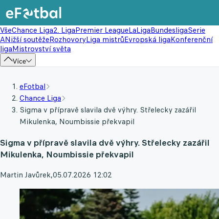
Vše
Chance Liga
2. Liga
Premier League
LaLiga
Bundesliga
Serie
A
Nižší soutěže
Rozhovory
Liga mistrů
Evropská liga
Konferenční
liga
Mistrovství světa
Více
eFotbal
Chance Liga
Sigma v přípravě slavila dvě výhry. Střelecky zazářil
Mikulenka, Noumbissie překvapil
Sigma v přípravě slavila dvě výhry. Střelecky zazářil
Mikulenka, Noumbissie překvapil
Martin Javůrek
,
05.07.2026 12:02