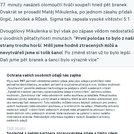
77. minuty nasázeli olomoučtí hráči soupeři hned pět branek.
Dvakrát se prosadil Matěj Mikulenka, po jednom zásahu přidali
Grgić, Janošek a Růsek. Sigma tak zapsala vysoké vítězství 5:1.
Dvougólový Mikulenka si byl však po zápase vědom nedostatků
v úvodních pětačtyřiceti minutách. "
První poločas to bylo z naší
strany trochu horší. Měli jsme hodně ztracených míčů a
nevytvářeli jsme si tolik šancí
. Po změně stran už to bylo lepší.
Dali jsme pět branek a šancí bylo výrazně více."
Ochrana vašich osobních údajů nás zajímá
V zápase si mladý záložník vyzkoušel netradiční pozici
My a naši
997
partneři ukládáme osobní údaje, jako jsou údaje o prohlížení nebo
wingbacka. Ta mu však příliš nevyhovovala. "
Upřímně, moc
jedinečné identifikátory, ve vašem zařízení a využíváme přístup k nim. Volbou možnosti
„Souhlasím“ povolíte sledovací technologie na podporu účelů uvedených v části
dobře se tam necítím, ale jsem rád, že vůbec hraju. Nemohu si
„Společně s našimi partnery zpracováváme údaje s tímto cílem“, zatímco volbou
možnosti „Zamítnout vše“ nebo odvoláním svého souhlasu je zakážete. Pokud budou
na nic stěžovat.
"
sledovací prvky zakázány, určitý obsah a reklamy, které se vám budou zobrazovat, pro
vás nemusejí být relevantní. Tuto nabídku můžete znovu kdykoli zobrazit pro změnu
vašich nastavení nebo odvolání souhlasu, a to kliknutím na odkaz „Předvolby ochrany
Hapala potěšila nová posila
osobních údajů“ v dolní části webových stránek nebo případně na plovoucí ikonu v
levém dolním rohu webových stránek. Vaše nastavení se uplatní v rámci našeho
Internetová stránka. Podrobnější informace najdete v našich Zásadách ochrany
osobních údajů.
K nové roli se vyjádřil i samotný trenér Hapal. "
Není to jeho
Třetí strany
post, i když ho zvládá. Umí kvalitně bránit, asi z těch křídelních
Společně s našimi partnery zpracováváme údaje s tímto cílem: