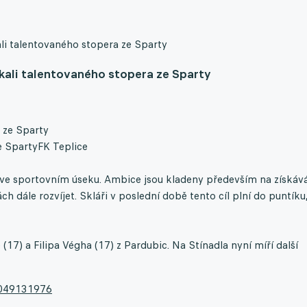
kali talentovaného stopera ze Sparty
získali talentovaného stopera ze Sparty
e Sparty
FK Teplice
 ve sportovním úseku. Ambice jsou kladeny především na získáv
 dále rozvíjet. Skláři v poslední době tento cíl plní do puntíku
(17) a Filipa Végha (17) z Pardubic. Na Stínadla nyní míří další
36049131976