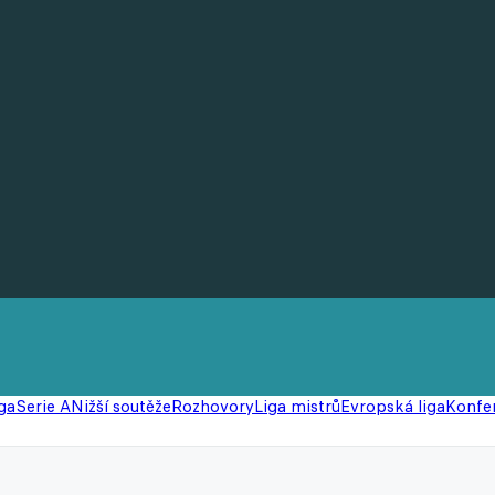
ga
Serie A
Nižší soutěže
Rozhovory
Liga mistrů
Evropská liga
Konfer