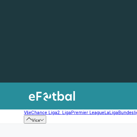
Vše
Chance Liga
2. Liga
Premier League
LaLiga
Bundesli
Více