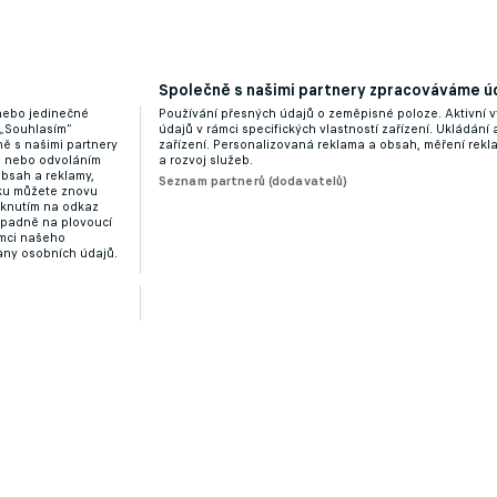
Společně s našimi partnery zpracováváme úd
řil do třetí ligy, za úkol má záchranu mladíků
 nebo jedinečné
Používání přesných údajů o zeměpisné poloze. Aktivní v
 „Souhlasím“
údajů v rámci specifických vlastností zařízení. Ukládání 
ě s našimi partnery
zařízení. Personalizovaná reklama a obsah, měření rek
“ nebo odvoláním
a rozvoj služeb.
obsah a reklamy,
Seznam partnerů (dodavatelů)
dku můžete znovu
liknutím na odkaz
ípadně na plovoucí
ámci našeho
any osobních údajů.