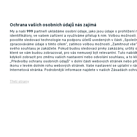
Ochrana vašich osobních údajů nás zajímá
Vlakem a na koloběžce! Ligový matador zamí
My a naši
999
partneři ukládáme osobní údaje, jako jsou údaje o prohlížení
identifikátory, ve vašem zařízení a využíváme přístup k nim. Volbou možnosti
povolíte sledovací technologie na podporu účelů uvedených v části „Společn
zpracováváme údaje s tímto cílem“, zatímco volbou možnosti „Zamítnout vše
13.03.2026 09:57
svého souhlasu je zakážete. Pokud budou sledovací prvky zakázány, určitý 
které se vám budou zobrazovat, pro vás nemusejí být relevantní. Tuto nabí
kdykoli zobrazit pro změnu vašich nastavení nebo odvolání souhlasu, a to k
„Předvolby ochrany osobních údajů“ v dolní části webových stránek nebo př
ikonu v levém dolním rohu webových stránek. Vaše nastavení se uplatní v r
Internetová stránka. Podrobnější informace najdete v našich Zásadách ochr
Třetí strany