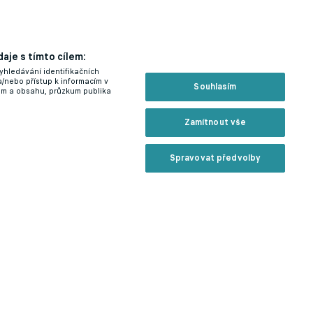
aje s tímto cílem:
yhledávání identifikačních
a/nebo přístup k informacím v
Souhlasím
lam a obsahu, průzkum publika
Zamítnout vše
Spravovat předvolby