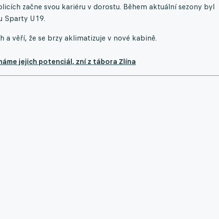
eplicích začne svou kariéru v dorostu. Během aktuální sezony byl
u Sparty U19.
h a věří, že se brzy aklimatizuje v nové kabině.
máme jejich potenciál, zní z tábora Zlína