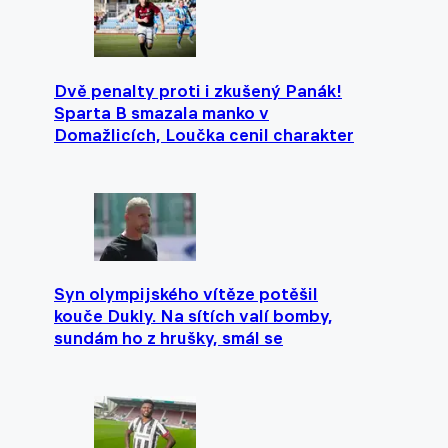
Dvě penalty proti i zkušený Panák!
Sparta B smazala manko v
Domažlicích, Loučka cenil charakter
Syn olympijského vítěze potěšil
kouče Dukly. Na sítích valí bomby,
sundám ho z hrušky, smál se