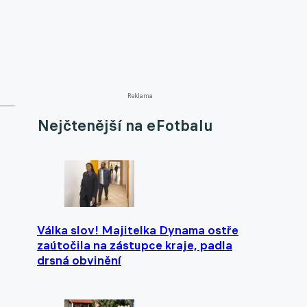
Reklama
Nejčtenější na eFotbalu
Válka slov! Majitelka Dynama ostře
zaútočila na zástupce kraje, padla
drsná obvinění