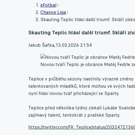
eFotbal
Chance Liga
Skauting Teplic hlásí další triumf. Skláři zís
Skauting Teplic hlásí další triumf. Skláři 
Jakub Šafka
,
13.03.2026 21:54
Novou tváří Teplic je obránce Matěj Fedrle z
Teplice v průběhu sezony nastínily výrazné změny
talentovaných mladíků, které mohou ve svých řadách
nyní hlásí novou tvář přicházející ze Sparty.
Teplice před několika týdny získali Lukáše Svatoše 
zajímavý talent, tentokrát z pražské Sparty.
https://twitter.com/FK_Teplice/status/20324721