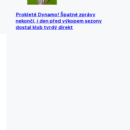
Prokleté Dynamo! Špatné zprávy
nekončí, i den před výkopem sezony
dostal klub tvrdý direkt