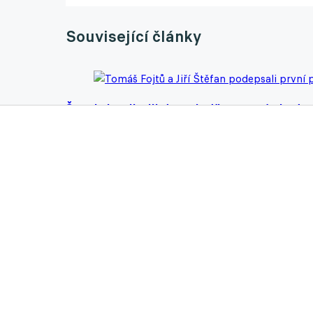
Související články
Ševci si pojistili dva mladíky ze své akade
13.03.2026 20:27
MOL Cup zná svůj los. Tahákem je slezské 
13.03.2026 10:29