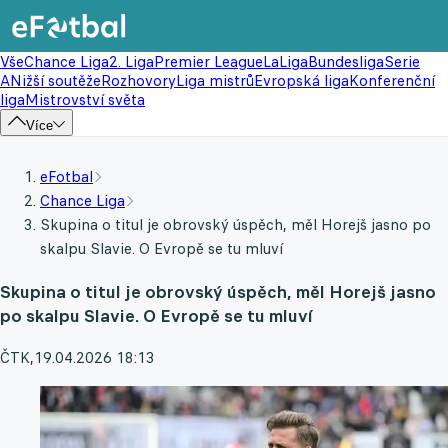
Vše
Chance Liga
2. Liga
Premier League
LaLiga
Bundesliga
Serie
A
Nižší soutěže
Rozhovory
Liga mistrů
Evropská liga
Konferenční
liga
Mistrovství světa
Více
eFotbal
Chance Liga
Skupina o titul je obrovský úspěch, měl Horejš jasno po
skalpu Slavie. O Evropě se tu mluví
Skupina o titul je obrovský úspěch, měl Horejš jasno
po skalpu Slavie. O Evropě se tu mluví
ČTK
,
19.04.2026 18:13