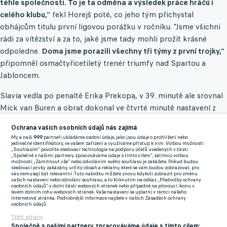
téhle společnosti. To je ta odměna a výsledek práce hráčů i
celého klubu,"
řekl Horejš poté, co jeho tým přichystal
obhájcům titulu první ligovou porážku v ročníku. "Jsme všichni
rádi za vítězství a za to, jaké jsme tady mohli prožít krásné
odpoledne.
Doma jsme porazili všechny tři týmy z první trojky,"
připomněl osmačtyřicetiletý trenér triumfy nad Spartou a
Jabloncem.
Slavia vedla po penaltě Erika Prekopa, v 39. minutě ale srovnal
Mick van Buren a obrat dokonal ve čtvrté minutě nastavení z
pokutového kopu Vladimír Darida. Za protesty po penaltovém
Ochrana vašich osobních údajů nás zajímá
faulu byl po dvou žlutých kartách vyloučen kapitán hostů Jan
My a naši
999
partneři ukládáme osobní údaje, jako jsou údaje o prohlížení nebo
Bořil, už předtím v 88. minutě uviděl červenou kartu jeho
jedinečné identifikátory, ve vašem zařízení a využíváme přístup k nim. Volbou možnosti
„Souhlasím“ povolíte sledovací technologie na podporu účelů uvedených v části
spoluhráč Youssoupha Mbodji.
„Společně s našimi partnery zpracováváme údaje s tímto cílem“, zatímco volbou
možnosti „Zamítnout vše“ nebo odvoláním svého souhlasu je zakážete. Pokud budou
sledovací prvky zakázány, určitý obsah a reklamy, které se vám budou zobrazovat, pro
vás nemusejí být relevantní. Tuto nabídku můžete znovu kdykoli zobrazit pro změnu
vašich nastavení nebo odvolání souhlasu, a to kliknutím na odkaz „Předvolby ochrany
"To ani nechtějte vědět, co se ve mně odehrávalo. Ani jsem se
osobních údajů“ v dolní části webových stránek nebo případně na plovoucí ikonu v
levém dolním rohu webových stránek. Vaše nastavení se uplatní v rámci našeho
nedíval, jak šel kopat, hlavně ať tu penaltu dá. Je vidět, že je to
Internetová stránka. Podrobnější informace najdete v našich Zásadách ochrany
osobních údajů.
velký fotbalista, vzal tíhu okamžiku na sebe," chválil Horejš
Třetí strany
kapitána Daridu.
Společně s našimi partnery zpracováváme údaje s tímto cílem: