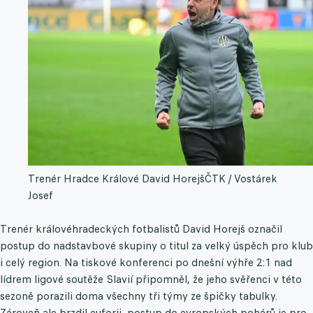
Trenér Hradce Králové David Horejš
ČTK / Vostárek
Josef
Trenér královéhradeckých fotbalistů David Horejš označil
postup do nadstavbové skupiny o titul za velký úspěch pro klub
i celý region. Na tiskové konferenci po dnešní výhře 2:1 nad
lídrem ligové soutěže Slavií připomněl, že jeho svěřenci v této
sezoně porazili doma všechny tři týmy ze špičky tabulky.
Zároveň ale brzdil euforii, postup do evropských pohárů je pro