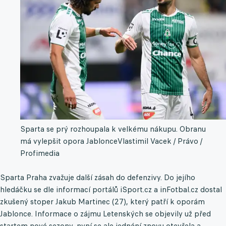
Sparta se prý rozhoupala k velkému nákupu. Obranu
má vylepšit opora Jablonce
Vlastimil Vacek / Právo /
Profimedia
Sparta Praha zvažuje další zásah do defenzivy. Do jejího
hledáčku se dle informací portálů iSport.cz a inFotbal.cz dostal
zkušený stoper Jakub Martinec (27), který patří k oporám
Jablonce. Informace o zájmu Letenských se objevily už před
startem nové sezony, nyní se ale jednání znovu otevřela a