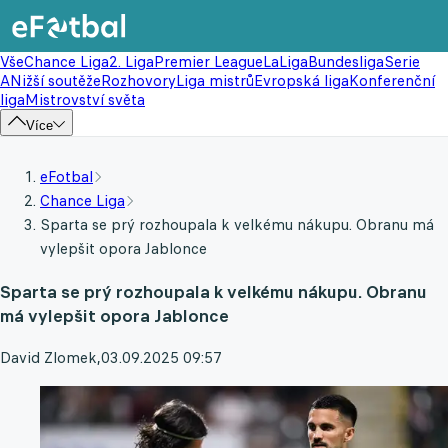
Vše
Chance Liga
2. Liga
Premier League
LaLiga
Bundesliga
Serie
A
Nižší soutěže
Rozhovory
Liga mistrů
Evropská liga
Konferenční
liga
Mistrovství světa
Více
eFotbal
Chance Liga
Sparta se prý rozhoupala k velkému nákupu. Obranu má
vylepšit opora Jablonce
Sparta se prý rozhoupala k velkému nákupu. Obranu
má vylepšit opora Jablonce
David Zlomek
,
03.09.2025 09:57