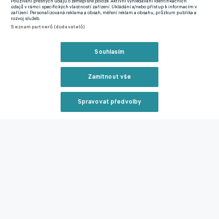
Používání přesných údajů o zeměpisné poloze. Aktivní vyhledávání identifikačních
údajů v rámci specifických vlastností zařízení. Ukládání a/nebo přístup k informacím v
zařízení. Personalizovaná reklama a obsah, měření reklam a obsahu, průzkum publika a
rozvoj služeb.
Seznam partnerů (dodavatelů)
Související články
Souhlasím
Zamítnout vše
Spravovat předvolby
Půjde Sparta po šlágru se Zlínem do trháku? Slavia
Reklama
hraje v Boleslavi, Jablonec na Slovácku
29.08.2025 21:04
Zavřít rekl