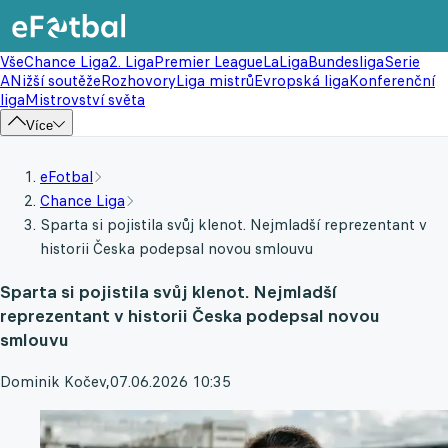
Vše
Chance Liga
2. Liga
Premier League
LaLiga
Bundesliga
Serie
A
Nižší soutěže
Rozhovory
Liga mistrů
Evropská liga
Konferenční
liga
Mistrovství světa
Více
eFotbal
Chance Liga
Sparta si pojistila svůj klenot. Nejmladší reprezentant v
historii Česka podepsal novou smlouvu
Sparta si pojistila svůj klenot. Nejmladší
reprezentant v historii Česka podepsal novou
smlouvu
Dominik Kočev
,
07.06.2026 10:35