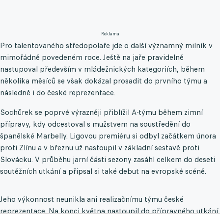
Reklama
Pro talentovaného středopolaře jde o další významný milník v
mimořádně povedeném roce. Ještě na jaře pravidelně
nastupoval především v mládežnických kategoriích, během
několika měsíců se však dokázal prosadit do prvního týmu a
následně i do české reprezentace.
Sochůrek se poprvé výrazněji přiblížil A-týmu během zimní
přípravy, kdy odcestoval s mužstvem na soustředění do
španělské Marbelly. Ligovou premiéru si odbyl začátkem února
proti Zlínu a v březnu už nastoupil v základní sestavě proti
Slovácku. V průběhu jarní části sezony zasáhl celkem do deseti
soutěžních utkání a připsal si také debut na evropské scéně.
Jeho výkonnost neunikla ani realizačnímu týmu české
reprezentace. Na konci května nastoupil do přípravného utkání