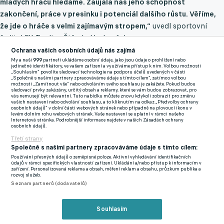
mladých hráčů hledáme. Zaujala nás jeho schopnost
zakončení, práce v presinku i potenciál dalšího růstu. Věříme,
že jde o hráče s velmi zajímavým stropem,“
uvedl sportovní
ředitel FK Teplice Štěpán Vachoušek.
Ochrana vašich osobních údajů nás zajímá
My a naši
999
partneři ukládáme osobní údaje, jako jsou údaje o prohlížení nebo
jedinečné identifikátory, ve vašem zařízení a využíváme přístup k nim. Volbou možnosti
„Souhlasím“ povolíte sledovací technologie na podporu účelů uvedených v části
„Společně s našimi partnery zpracováváme údaje s tímto cílem“, zatímco volbou
možnosti „Zamítnout vše“ nebo odvoláním svého souhlasu je zakážete. Pokud budou
sledovací prvky zakázány, určitý obsah a reklamy, které se vám budou zobrazovat, pro
vás nemusejí být relevantní. Tuto nabídku můžete znovu kdykoli zobrazit pro změnu
vašich nastavení nebo odvolání souhlasu, a to kliknutím na odkaz „Předvolby ochrany
osobních údajů“ v dolní části webových stránek nebo případně na plovoucí ikonu v
levém dolním rohu webových stránek. Vaše nastavení se uplatní v rámci našeho
Internetová stránka. Podrobnější informace najdete v našich Zásadách ochrany
osobních údajů.
Třetí strany
Společně s našimi partnery zpracováváme údaje s tímto cílem:
Používání přesných údajů o zeměpisné poloze. Aktivní vyhledávání identifikačních
údajů v rámci specifických vlastností zařízení. Ukládání a/nebo přístup k informacím v
zařízení. Personalizovaná reklama a obsah, měření reklam a obsahu, průzkum publika a
rozvoj služeb.
Seznam partnerů (dodavatelů)
Garzha navzdory věku patřil mezi nejzajímavější mladé ofenzivní
hráče soutěže. Vedle gólového přínosu zaujal také svými
Souhlasím
datovými ukazateli v oblasti vytváření šancí, intenzity hry bez