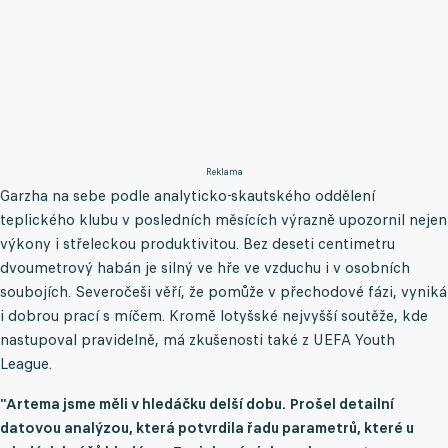
Reklama
Garzha na sebe podle analyticko-skautského oddělení
teplického klubu v posledních měsících výrazně upozornil nejen
výkony i střeleckou produktivitou. Bez deseti centimetru
dvoumetrový habán je silný ve hře ve vzduchu i v osobních
soubojích. Severočeši věří, že pomůže v přechodové fázi, vyniká
i dobrou prací s míčem. Kromě lotyšské nejvyšší soutěže, kde
nastupoval pravidelně, má zkušenosti také z UEFA Youth
League.
"Artema jsme měli v hledáčku delší dobu. Prošel detailní
datovou analýzou, která potvrdila řadu parametrů, které u