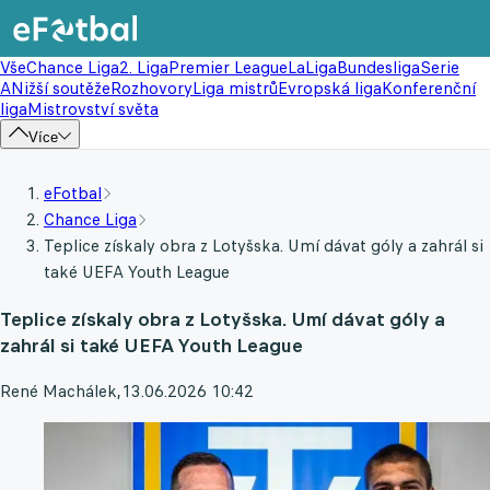
Vše
Chance Liga
2. Liga
Premier League
LaLiga
Bundesliga
Serie
A
Nižší soutěže
Rozhovory
Liga mistrů
Evropská liga
Konferenční
liga
Mistrovství světa
Více
eFotbal
Chance Liga
Teplice získaly obra z Lotyšska. Umí dávat góly a zahrál si
také UEFA Youth League
Teplice získaly obra z Lotyšska. Umí dávat góly a
zahrál si také UEFA Youth League
René Machálek
,
13.06.2026 10:42