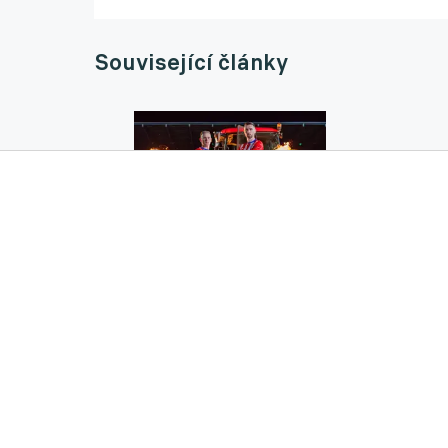
Související články
Zbrojovka pokračuje v posilování! Do Brna 
05.06.2026 08:31