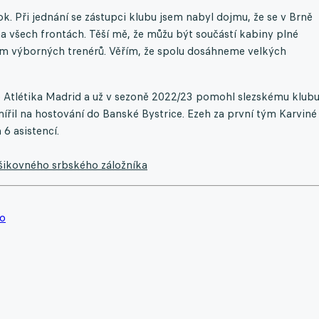
ok. Při jednání se zástupci klubu jsem nabyl dojmu, že se v Brně
na všech frontách. Těší mě, že můžu být součástí kabiny plné
ím výborných trenérů. Věřím, že spolu dosáhneme velkých
e Atlétika Madrid a už v sezoně 2022/23 pomohl slezskému klubu
ířil na hostování do Banské Bystrice. Ezeh za první tým Karviné
6 asistencí.
a šikovného srbského záložníka
no