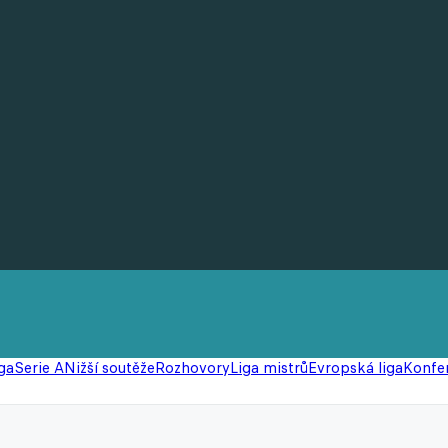
ga
Serie A
Nižší soutěže
Rozhovory
Liga mistrů
Evropská liga
Konfer