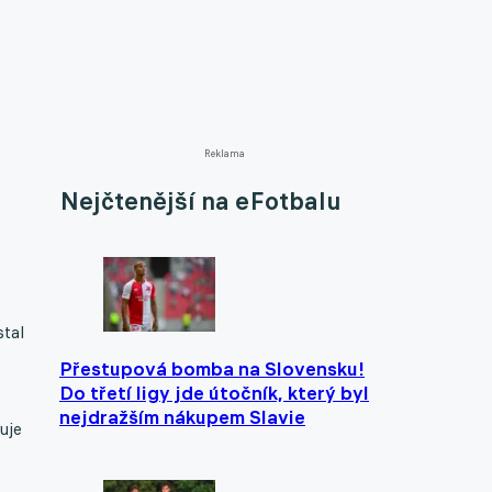
Reklama
Nejčtenější na eFotbalu
stal
Přestupová bomba na Slovensku!
Do třetí ligy jde útočník, který byl
nejdražším nákupem Slavie
uje