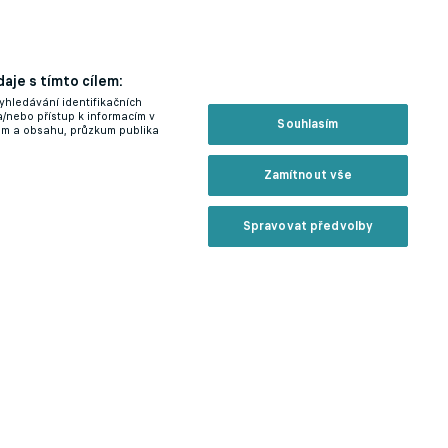
aje s tímto cílem:
yhledávání identifikačních
a/nebo přístup k informacím v
Souhlasím
lam a obsahu, průzkum publika
Zamítnout vše
Spravovat předvolby