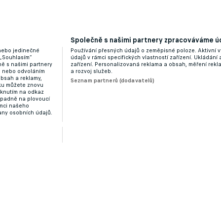
Společně s našimi partnery zpracováváme úd
mešká několik zápasů, trestu se dočkal i kouč Dukly
 nebo jedinečné
Používání přesných údajů o zeměpisné poloze. Aktivní v
 „Souhlasím“
údajů v rámci specifických vlastností zařízení. Ukládání 
ě s našimi partnery
zařízení. Personalizovaná reklama a obsah, měření rek
“ nebo odvoláním
a rozvoj služeb.
obsah a reklamy,
Seznam partnerů (dodavatelů)
dku můžete znovu
liknutím na odkaz
ípadně na plovoucí
ámci našeho
any osobních údajů.
a i Baník, bývalý sparťan má ale zůstat
Zobrazit více