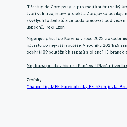
"Přestup do Zbrojovky je pro moji kariéru velký kr
tvoří velmi zajímavý projekt a Zbrojovka posiluje 
skvělých fotbalistů a že budu pracovat pod veden
úspěchů," řekl Ezeh.
Nigerijec přišel do Karviné v roce 2022 z akademi
návratu do nejvyšší soutěže. V ročníku 2024/25 zam
odehrál 89 soutěžních zápasů s bilancí 13 branek a 
Nejdražší posila v historii Pančeva! Plzeň přivedl
Zmínky
Chance Liga
MFK Karviná
Lucky Ezeh
Zbrojovka Br