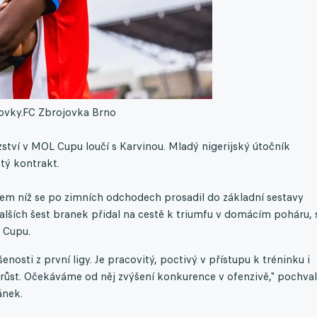
ovky.
FC Zbrojovka Brno
zství v MOL Cupu loučí s Karvinou. Mladý nigerijský útočník
tý kontrakt.
em níž se po zimních odchodech prosadil do základní sestavy
 dalších šest branek přidal na cestě k triumfu v domácím poháru, 
 Cupu.
nosti z první ligy. Je pracovitý, poctivý v přístupu k tréninku i
ůst. Očekáváme od něj zvýšení konkurence v ofenzivě," pochval
ánek.