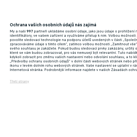
Ochrana vašich osobních údajů nás zajímá
Komplikace pro Spartu! Její možná posila z
My a naši
997
partneři ukládáme osobní údaje, jako jsou údaje o prohlížení
identifikátory, ve vašem zařízení a využíváme přístup k nim. Volbou možnosti
04.06.2026 14:16
povolíte sledovací technologie na podporu účelů uvedených v části „Společn
zpracováváme údaje s tímto cílem“, zatímco volbou možnosti „Zamítnout vše
svého souhlasu je zakážete. Pokud budou sledovací prvky zakázány, určitý 
které se vám budou zobrazovat, pro vás nemusejí být relevantní. Tuto nabí
kdykoli zobrazit pro změnu vašich nastavení nebo odvolání souhlasu, a to k
„Předvolby ochrany osobních údajů“ v dolní části webových stránek nebo př
ikonu v levém dolním rohu webových stránek. Vaše nastavení se uplatní v r
Internetová stránka. Podrobnější informace najdete v našich Zásadách ochr
Třetí strany
Velký obrat. O oporu Teplic stála Zbrojovk
04.06.2026 06:48