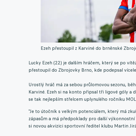
Ezeh přestoupil z Karviné do brněnské Zbroj
Lucky Ezeh (22) je dalším hráčem, který se po vítě
přestoupil do Zbrojovky Brno, kde podepsal vícele
Urostlý hráč má za sebou průlomovou sezonu, běh
Karviné. Ezeh si na konto připsal tři ligové góly a
se tak nejlepším střelcem uplynulého ročníku MOL
"Je to útočník s velkým potenciálem, který má zkuše
zápasům a má předpoklady pro další výkonnostní r
si novou akvizici sportovní ředitel klubu Martin Jir