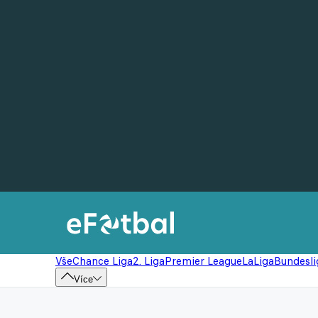
Vše
Chance Liga
2. Liga
Premier League
LaLiga
Bundesli
Více