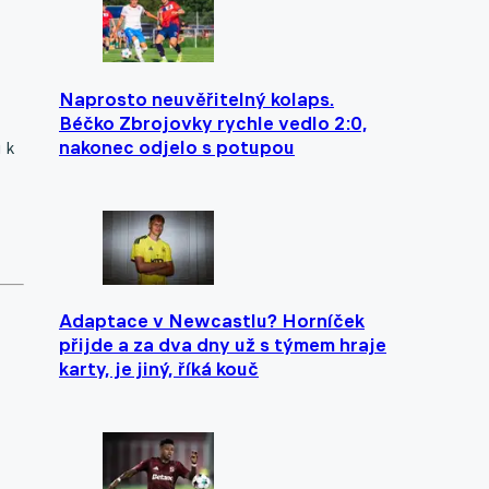
Naprosto neuvěřitelný kolaps.
Béčko Zbrojovky rychle vedlo 2:0,
nakonec odjelo s potupou
 k
Adaptace v Newcastlu? Horníček
přijde a za dva dny už s týmem hraje
karty, je jiný, říká kouč