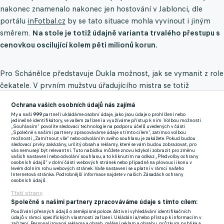
nakonec znamenalo nakonec jen hostování v Jablonci, dle
portálu
inFotbal.cz
by se tato situace mohla vyvinout i jiným
směrem.
Na stole je totiž údajně varianta trvalého přestupu s
cenovkou oscilující kolem pěti milionů korun.
Pro Schánělce představuje Dukla možnost, jak se vymanit z role
čekatele. V prvním mužstvu úřadujícího mistra se totiž
nedokázal výrazněji prosadit, zasáhl pouze do šesti zápasů, ve
Ochrana vašich osobních údajů nás zajímá
kterých posbíral dohromady skromných 66 minut. Svůj
My a naši
999
partneři ukládáme osobní údaje, jako jsou údaje o prohlížení nebo
potenciál tak ofenzivní fotbalista ukazoval hlavně ve
jedinečné identifikátory, ve vašem zařízení a využíváme přístup k nim. Volbou možnosti
„Souhlasím“ povolíte sledovací technologie na podporu účelů uvedených v části
sparťanské rezervě, za kterou ve 93 soutěžních startech nasázel
„Společně s našimi partnery zpracováváme údaje s tímto cílem“, zatímco volbou
možnosti „Zamítnout vše“ nebo odvoláním svého souhlasu je zakážete. Pokud budou
34 branek. Herní praxi v nejvyšší soutěži v minulých ročnících
sledovací prvky zakázány, určitý obsah a reklamy, které se vám budou zobrazovat, pro
vás nemusejí být relevantní. Tuto nabídku můžete znovu kdykoli zobrazit pro změnu
naháněl také na hostováních v Jablonci a ve Zlíně.
vašich nastavení nebo odvolání souhlasu, a to kliknutím na odkaz „Předvolby ochrany
osobních údajů“ v dolní části webových stránek nebo případně na plovoucí ikonu v
levém dolním rohu webových stránek. Vaše nastavení se uplatní v rámci našeho
Internetová stránka. Podrobnější informace najdete v našich Zásadách ochrany
Šustr po sestupu Dukly čistí kádr, Bačkovský míří do rezervy
osobních údajů.
Třetí strany
Společně s našimi partnery zpracováváme údaje s tímto cílem:
Zmínky
Používání přesných údajů o zeměpisné poloze. Aktivní vyhledávání identifikačních
Sparta Praha
Dukla Praha
Tomáš Schánělec
Chance Národní Liga
údajů v rámci specifických vlastností zařízení. Ukládání a/nebo přístup k informacím v
zařízení. Personalizovaná reklama a obsah, měření reklam a obsahu, průzkum publika a