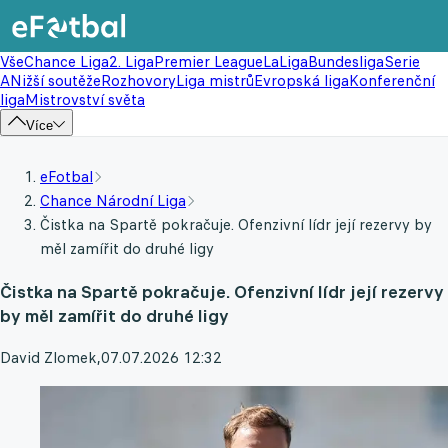
Vše
Chance Liga
2. Liga
Premier League
LaLiga
Bundesliga
Serie
A
Nižší soutěže
Rozhovory
Liga mistrů
Evropská liga
Konferenční
liga
Mistrovství světa
Více
eFotbal
Chance Národní Liga
Čistka na Spartě pokračuje. Ofenzivní lídr její rezervy by
měl zamířit do druhé ligy
Čistka na Spartě pokračuje. Ofenzivní lídr její rezervy
by měl zamířit do druhé ligy
David Zlomek
,
07.07.2026 12:32