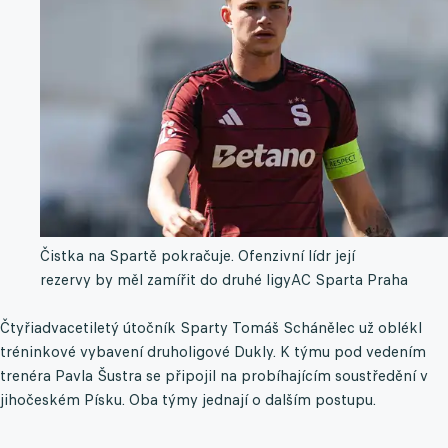
Čistka na Spartě pokračuje. Ofenzivní lídr její
rezervy by měl zamířit do druhé ligy
AC Sparta Praha
Čtyřiadvacetiletý útočník Sparty Tomáš Schánělec už oblékl
tréninkové vybavení druholigové Dukly. K týmu pod vedením
trenéra Pavla Šustra se připojil na probíhajícím soustředění v
jihočeském Písku. Oba týmy jednají o dalším postupu.