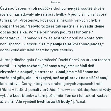
Reklama
Ústí nad Labem v roli nováčka druhou nejvyšší soutěž skvěle
rozjelo, následovaly ale i slabší chvilky. A jednu z nich si vybral
tým i proti Prostějovu, když udělal několik velkých chyb a
soupeř trestal.
"Nebylo to zase tak špatné, ale vzadu jdeme
občas do rizika. Pomalé přihrávky jsou trestuhodné,"
konstatoval Habanec s tím, že šestnáct bodů na kontě týmu
není špatnou vizitkou.
"S tím panuje relativní spokojenost,"
dodal kouč aktuálně šestého týmu tabulky.
Autor jediného gólu Severočechů David Černý po utkání radostí
nezářil.
"Chyby rozhodují zápasy a my jsme udělali dvě
zbytečné a soupeř je potrestal. Sami jsme měli šance na
vstřelení gólu, ale... Nezbývá, než se připravit na další zápas,"
konstatoval Černý, který se v druholigových zápasech trefil
třikrát v řadě. U penalty prý žádné nervy neměl, dopředu si vždy
vybere kout branky a tam pošle míč. Ten se i tentokrát zastavil
až v síti.
"Ale vyměnil bych to za tři body,"
přiznal.