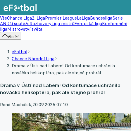
Vše
Chance Liga
2. Liga
Premier League
LaLiga
Bundesliga
Serie
A
Nižší soutěže
Rozhovory
Liga mistrů
Evropská liga
Konferenční
liga
Mistrovství světa
Více
eFotbal
Chance Národní Liga
Drama v Ústí nad Labem! Od kontumace uchránila
nováčka helikoptéra, pak ale stejně prohrál
Drama v Ústí nad Labem! Od kontumace uchránila
nováčka helikoptéra, pak ale stejně prohrál
René Machálek
,
20.09.2025 07:10