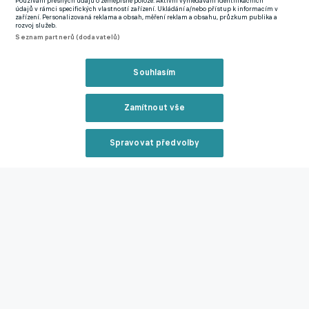
Používání přesných údajů o zeměpisné poloze. Aktivní vyhledávání identifikačních
totiž dopravila k zápasu helikoptéra a odrátila hrozící
údajů v rámci specifických vlastností zařízení. Ukládání a/nebo přístup k informacím v
zařízení. Personalizovaná reklama a obsah, měření reklam a obsahu, průzkum publika a
kontumaci.
rozvoj služeb.
Seznam partnerů (dodavatelů)
"Společnost Go Fly Heli nás v rozhodující chvíli zachránila před
hrozící kontumací. Díky nim jsme mohli nastoupit v našich
Souhlasím
finálních dresech – které nám přistály přímo na hřišti
vrtulníkem!"
potvrdil severočeský klub s úlevou na svém
Zamítnout vše
instagramovém účtu.
Spravovat předvolby
Reklama
Zavřít rekl