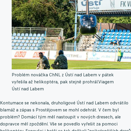
Problém nováčka ChNL z Ústí nad Labem v pátek
vyřešila až helikoptéra, pak stejně prohrál.
Viagem
Ústí nad Labem
Kontumace se nekonala, druholigové Ústí nad Labem odvrátilo
blamáž a zápas s Prostějovem se mohl odehrát. V čem byl
problém? Domácí tým měl nastoupit v nových dresech, ale
dopravce měl zpoždění. Vše se povedlo vyřešit za pomoci
helikoptéry. Fanoušci i hráči se tak dočkali "nejkrásnějších dresů