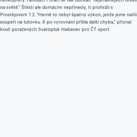
na světě." Štěstí ale domácím nepřinesly, ti prohráli s
Prostějovem 1:2. "Herně to nebyl špatný výkon, jenže jsme nalili
soupeři na tutovku. A po vyrovnání přišla další chyba," přiznal
kouč poražených Svatopluk Habanec pro ČT sport.