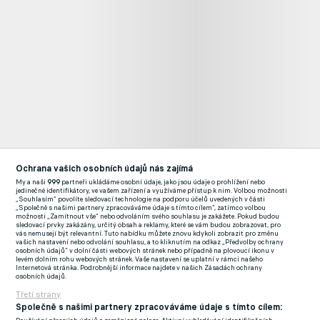
Ochrana vašich osobních údajů nás zajímá
My a naši
999
partneři ukládáme osobní údaje, jako jsou údaje o prohlížení nebo
jedinečné identifikátory, ve vašem zařízení a využíváme přístup k nim. Volbou možnosti
„Souhlasím“ povolíte sledovací technologie na podporu účelů uvedených v části
„Společně s našimi partnery zpracováváme údaje s tímto cílem“, zatímco volbou
možnosti „Zamítnout vše“ nebo odvoláním svého souhlasu je zakážete. Pokud budou
Ostatně největší nervy měli všichni v Ústí nad Labem už před
sledovací prvky zakázány, určitý obsah a reklamy, které se vám budou zobrazovat, pro
vás nemusejí být relevantní. Tuto nabídku můžete znovu kdykoli zobrazit pro změnu
výkopem, protože se spekulovalo o tom, zda stihnou dorazit
vašich nastavení nebo odvolání souhlasu, a to kliknutím na odkaz „Předvolby ochrany
osobních údajů“ v dolní části webových stránek nebo případně na plovoucí ikonu v
nové dresy. Severočeši v nich chtěli každopádně nastoupit,
levém dolním rohu webových stránek. Vaše nastavení se uplatní v rámci našeho
Internetová stránka. Podrobnější informace najdete v našich Zásadách ochrany
jenže během pátku se objevovaly zprávy, že to dopravce do
osobních údajů.
Třetí strany
výkopu nestihne. Nebyl by to klub z Ústí nad Labem, aby
Společně s našimi partnery zpracováváme údaje s tímto cílem:
nakonec nevyřešil krizovou chvíli originálním způsobem. Dresy