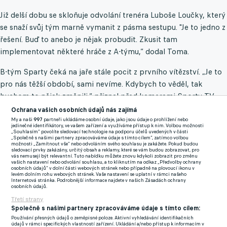
Již delší dobu se skloňuje odvolání trenéra Luboše Loučky, který
se snaží svůj tým marně vymanit z pásma sestupu. "Je to jedno z
řešení. Buď to anebo je nějak probudit. Zkusit tam
implementovat některé hráče z A-týmu,“ dodal Toma.
B-tým Sparty čeká na jaře stále pocit z prvního vítězství. „Je to
pro nás těžší období, sami nevíme. Kdybych to věděl, tak
bychom to nějak změnili,“ přiznal před kamerami Sporty TV
kapitán domácích Tomáš Schánělec.
Ochrana vašich osobních údajů nás zajímá
My a naši
997
partneři ukládáme osobní údaje, jako jsou údaje o prohlížení nebo
jedinečné identifikátory, ve vašem zařízení a využíváme přístup k nim. Volbou možnosti
„Souhlasím“ povolíte sledovací technologie na podporu účelů uvedených v části
"Trápí nás hlavně finální fáze. Nedáváme góly, což nám chybí.
„Společně s našimi partnery zpracováváme údaje s tímto cílem“, zatímco volbou
možnosti „Zamítnout vše“ nebo odvoláním svého souhlasu je zakážete. Pokud budou
Když nedáváme góly, nemůžeme vyhrát,“
připustil. Ideální to ale
sledovací prvky zakázány, určitý obsah a reklamy, které se vám budou zobrazovat, pro
vás nemusejí být relevantní. Tuto nabídku můžete znovu kdykoli zobrazit pro změnu
není ani v defenzivě. "Trénujeme to furt, bavíme se o tom, ale
vašich nastavení nebo odvolání souhlasu, a to kliknutím na odkaz „Předvolby ochrany
osobních údajů“ v dolní části webových stránek nebo případně na plovoucí ikonu v
bohužel nám to nevychází. Sice nás dvakrát zachránila tyčka,
levém dolním rohu webových stránek. Vaše nastavení se uplatní v rámci našeho
Internetová stránka. Podrobnější informace najdete v našich Zásadách ochrany
ale ve předu nám to štěstí chybí,“ pokračoval.
osobních údajů.
Třetí strany
Rezerva Sparty se v tabulce Chance Národní Ligy krčí na
Společně s našimi partnery zpracováváme údaje s tímto cílem:
samotném dně se ziskem 16 bodů. Ani los pražskému celku
Používání přesných údajů o zeměpisné poloze. Aktivní vyhledávání identifikačních
údajů v rámci specifických vlastností zařízení. Ukládání a/nebo přístup k informacím v