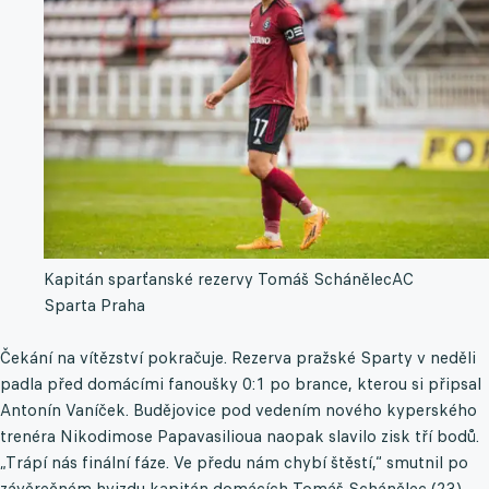
Kapitán sparťanské rezervy Tomáš Schánělec
AC
Sparta Praha
Čekání na vítězství pokračuje. Rezerva pražské Sparty v neděli
padla před domácími fanoušky 0:1 po brance, kterou si připsal
Antonín Vaníček. Budějovice pod vedením nového kyperského
trenéra Nikodimose Papavasilioua naopak slavilo zisk tří bodů.
„Trápí nás finální fáze. Ve předu nám chybí štěstí,“ smutnil po
závěrečném hvizdu kapitán domácích Tomáš Schánělec (23).