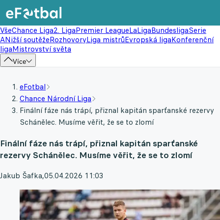
Vše
Chance Liga
2. Liga
Premier League
LaLiga
Bundesliga
Serie
A
Nižší soutěže
Rozhovory
Liga mistrů
Evropská liga
Konferenční
liga
Mistrovství světa
Více
eFotbal
Chance Národní Liga
Finální fáze nás trápí, přiznal kapitán sparťanské rezervy
Schánělec. Musíme věřit, že se to zlomí
Finální fáze nás trápí, přiznal kapitán sparťanské
rezervy Schánělec. Musíme věřit, že se to zlomí
Jakub Šafka
,
05.04.2026 11:03