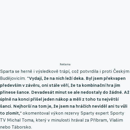
Reklama
Sparta se herně i výsledkově trápí, což potvrdila i proti Českým
Budějovicím.
"Vydají, že na nich leží deka. Byl jsem překvapen
především v závěru, oni stále věří, že ta kombinační hra jim
přinese šance. Devadesát minut se ale nedostaly do žádné. Až
úplně na konci přišel jeden nákop a měli z toho tu největší
šanci. Nejhorší na tom je, že jsem na hráčích neviděl ani tu vůli
to zlomit,“
okomentoval výkon rezervy Sparty expert Sporty
TV Michal Toma, který v minulosti hrával za Příbram, Vlašim
nebo Táborsko.