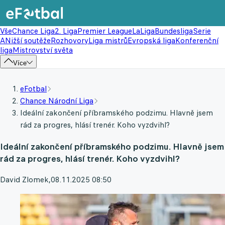
Vše
Chance Liga
2. Liga
Premier League
LaLiga
Bundesliga
Serie
A
Nižší soutěže
Rozhovory
Liga mistrů
Evropská liga
Konferenční
liga
Mistrovství světa
Více
eFotbal
Chance Národní Liga
Ideální zakončení příbramského podzimu. Hlavně jsem
rád za progres, hlásí trenér. Koho vyzdvihl?
Ideální zakončení příbramského podzimu. Hlavně jsem
rád za progres, hlásí trenér. Koho vyzdvihl?
David Zlomek
,
08.11.2025 08:50