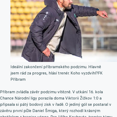
Ideální zakončení příbramského podzimu. Hlavně
jsem rád za progres, hlásí trenér. Koho vyzdvihl?
FK
Příbram
Příbram zvládla závěr podzimu vítězně. V utkání 16. kola
Chance Národní ligy porazila doma Viktorii Žižkov 1:0 a
připsala si pátý bodový zisk v řadě. O jediný gól se postaral v
závěru první půle Daniel Šmiga, který rozhodl krásným
obstřelem z hranice vápna. Pro Jiřího Kouhouta, trenéra týmu,