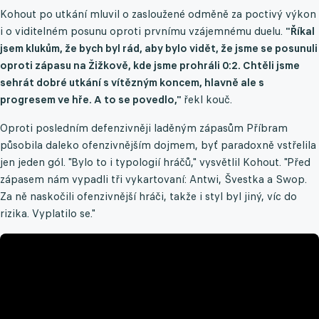
Kohout po utkání mluvil o zasloužené odměně za poctivý výkon
i o viditelném posunu oproti prvnímu vzájemnému duelu.
"Říkal
jsem klukům, že bych byl rád, aby bylo vidět, že jsme se posunuli
oproti zápasu na Žižkově, kde jsme prohráli 0:2. Chtěli jsme
sehrát dobré utkání s vítězným koncem, hlavně ale s
progresem ve hře. A to se povedlo,"
řekl kouč.
Oproti posledním defenzivněji laděným zápasům Příbram
působila daleko ofenzivnějším dojmem, byť paradoxně vstřelila
jen jeden gól. "Bylo to i typologií hráčů," vysvětlil Kohout. "Před
zápasem nám vypadli tři vykartovaní: Antwi, Švestka a Swop.
Za ně naskočili ofenzivnější hráči, takže i styl byl jiný, víc do
rizika. Vyplatilo se."