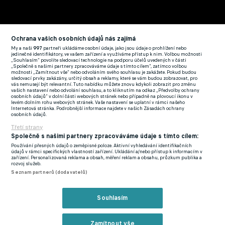
Ochrana vašich osobních údajů nás zajímá
My a naši
997
partneři ukládáme osobní údaje, jako jsou údaje o prohlížení nebo
jedinečné identifikátory, ve vašem zařízení a využíváme přístup k nim. Volbou možnosti
„Souhlasím“ povolíte sledovací technologie na podporu účelů uvedených v části
„Společně s našimi partnery zpracováváme údaje s tímto cílem“, zatímco volbou
možnosti „Zamítnout vše“ nebo odvoláním svého souhlasu je zakážete. Pokud budou
sledovací prvky zakázány, určitý obsah a reklamy, které se vám budou zobrazovat, pro
Jeho tým zvládl i závěr, kdy hosté zjednodušili hru a tlačili se do
vás nemusejí být relevantní. Tuto nabídku můžete znovu kdykoli zobrazit pro změnu
vašich nastavení nebo odvolání souhlasu, a to kliknutím na odkaz „Předvolby ochrany
šestnáctky. Navíc s vědomím, že v posledních dvou duelech
osobních údajů“ v dolní části webových stránek nebo případně na plovoucí ikonu v
levém dolním rohu webových stránek. Vaše nastavení se uplatní v rámci našeho
vyšli bodově i gólově naprázdno. Tlak na ně byl tedy jasný.
Internetová stránka. Podrobnější informace najdete v našich Zásadách ochrany
osobních údajů.
"Soupeř reagoval, poslal tam vysoké hráče, zjednodušil hru.
Třetí strany
Bylo to o tom to uskákat. Naštěstí jich nebylo tolik,"
popsal
Společně s našimi partnery zpracováváme údaje s tímto cílem:
trenér. "Zkusili jsme udeřit i z brejku, pár situací tam bylo, ale už
Používání přesných údajů o zeměpisné poloze. Aktivní vyhledávání identifikačních
jsme je nedotáhli. To ale nesnižuje výkon, hráli jsme opravdu
údajů v rámci specifických vlastností zařízení. Ukládání a/nebo přístup k informacím v
zařízení. Personalizovaná reklama a obsah, měření reklam a obsahu, průzkum publika a
dobře. Měli jsme víc střeleckých příležitostí i šancí, klidně to
rozvoj služeb.
Seznam partnerů (dodavatelů)
mohlo skončit vyšším rozdílem."
Spokojenost panovala i s defenzivou. Příbram znovu
Souhlasím
neinkasovala a brankář Martin Melichar si připsal další čisté
konto. Čtvrté v posledních pěti zápasech.
"Melda je teď
Zamítnout vše