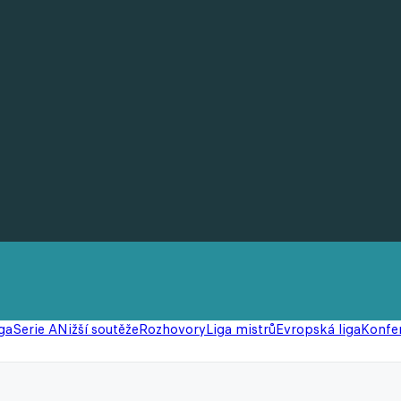
ga
Serie A
Nižší soutěže
Rozhovory
Liga mistrů
Evropská liga
Konfer