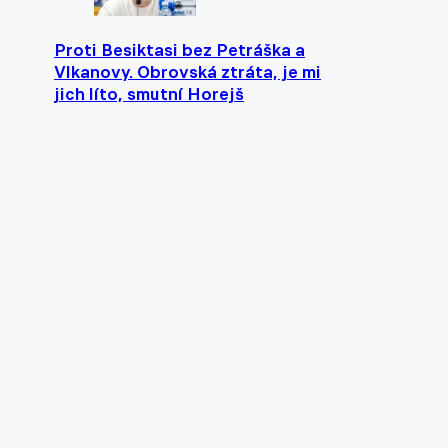
Proti Besiktasi bez Petráška a
Vlkanovy. Obrovská ztráta, je mi
jich líto, smutní Horejš