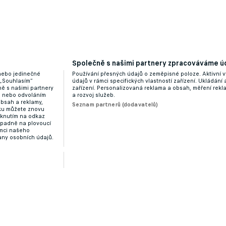
Společně s našimi partnery zpracováváme úd
majitelka Dynama. Jeho existence je však v ohrožení
 nebo jedinečné
Používání přesných údajů o zeměpisné poloze. Aktivní v
 „Souhlasím“
údajů v rámci specifických vlastností zařízení. Ukládání 
ě s našimi partnery
zařízení. Personalizovaná reklama a obsah, měření rek
“ nebo odvoláním
a rozvoj služeb.
obsah a reklamy,
Seznam partnerů (dodavatelů)
dku můžete znovu
liknutím na odkaz
ípadně na plovoucí
ámci našeho
any osobních údajů.
kolem klubu prý nedělají městu dobré jméno