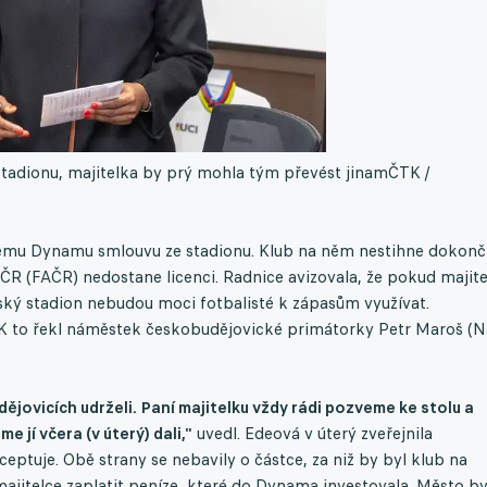
tadionu, majitelka by prý mohla tým převést jinam
ČTK /
ému Dynamu smlouvu ze stadionu. Klub na něm nestihne dokonč
e ČR (FAČR) nedostane licenci. Radnice avizovala, že pokud majit
ý stadion nebudou moci fotbalisté k zápasům využívat.
 ČTK to řekl náměstek českobudějovické primátorky Petr Maroš (
jovicích udrželi. Paní majitelku vždy rádi pozveme ke stolu a
 jí včera (v úterý) dali,"
uvedl. Edeová v úterý zveřejnila
ptuje. Obě strany se nebavily o částce, za niž by byl klub na
majitelce zaplatit peníze, které do Dynama investovala. Město b