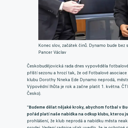
Konec slov, začátek činů. Dynamo bude bez s
Pancer Václav
Českobudějovická rada dnes vypověděla fotbalov
příští sezonu a hrozí tak, že od Fotbalové asociac
klubu Dorothy Nneka Ede Dynamo neprodá, městsk
Výpovědní lhůta je rok a začne platit 1. května.
Česko).
"Budeme dělat nějaké kroky, abychom fotbal v Budě
pořád platí naše nabídka na odkup klubu, kterou jsme
prohlášení, že klub neprodá a nabídku města neakce
prodej. Vedení radnice však uvedlo, že je ochotné 