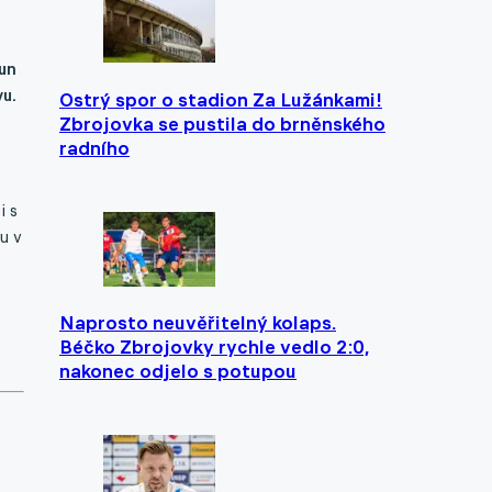
sun
vu.
Ostrý spor o stadion Za Lužánkami!
Zbrojovka se pustila do brněnského
radního
i s
u v
Naprosto neuvěřitelný kolaps.
Béčko Zbrojovky rychle vedlo 2:0,
nakonec odjelo s potupou