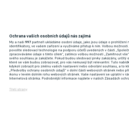
Ochrana vašich osobních údajů nás zajímá
Za žádných okolností klub neprodám, říká 
My a naši
997
partneři ukládáme osobní údaje, jako jsou údaje o prohlížení
identifikátory, ve vašem zařízení a využíváme přístup k nim. Volbou možnosti
povolíte sledovací technologie na podporu účelů uvedených v části „Společn
zpracováváme údaje s tímto cílem“, zatímco volbou možnosti „Zamítnout vše
14.04.2026 16:46
svého souhlasu je zakážete. Pokud budou sledovací prvky zakázány, určitý 
které se vám budou zobrazovat, pro vás nemusejí být relevantní. Tuto nabí
kdykoli zobrazit pro změnu vašich nastavení nebo odvolání souhlasu, a to k
„Předvolby ochrany osobních údajů“ v dolní části webových stránek nebo př
ikonu v levém dolním rohu webových stránek. Vaše nastavení se uplatní v r
Internetová stránka. Podrobnější informace najdete v našich Zásadách ochr
Třetí strany
Budějovice chtějí koupit Dynamo. Excesy 
14.04.2026 12:45