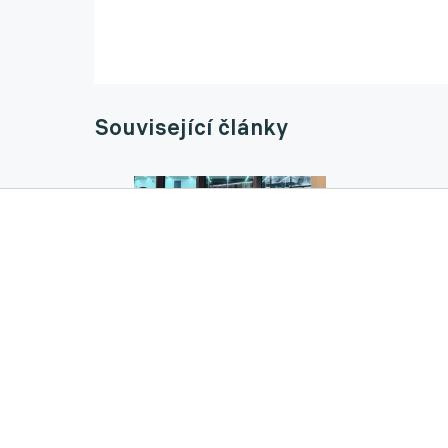
Související články
Formuje se nigerijská koalice ve druhé lize
15.04.2026 06:24