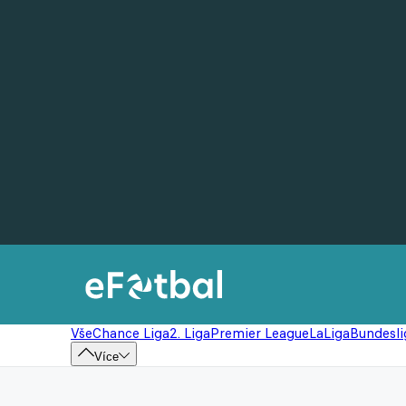
Vše
Chance Liga
2. Liga
Premier League
LaLiga
Bundesli
Více