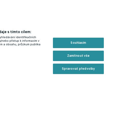
aje s tímto cílem:
yhledávání identifikačních
a/nebo přístup k informacím v
Souhlasím
lam a obsahu, průzkum publika
Zamítnout vše
Spravovat předvolby