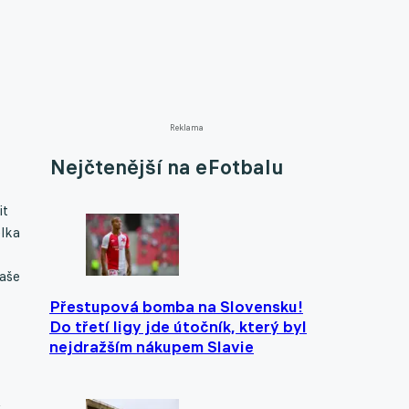
Reklama
Nejčtenější na eFotbalu
it
elka
Naše
Přestupová bomba na Slovensku!
Do třetí ligy jde útočník, který byl
nejdražším nákupem Slavie
y