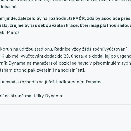
dočasně.
bem jinde, záleželo by na rozhodnutí FAČR, zda by asociace pře
a, zřejmě by si s sebou vzala i hráče, kteří mají platnou smlou
ekl Maroš.
korun na údržbu stadionu. Radnice vždy žádá roční vyúčtování
Klub měl vyúčtování dodat do 28. února, ale dodal jej po urgenc
vník Dynama na manažerské pozici se navíc v předminulém týdn
znam z toho pak zveřejnil na sociální síti.
neúnosná a rozhodlo se ji řešit odkoupením Dynama.
tojí na straně majitelky Dynama