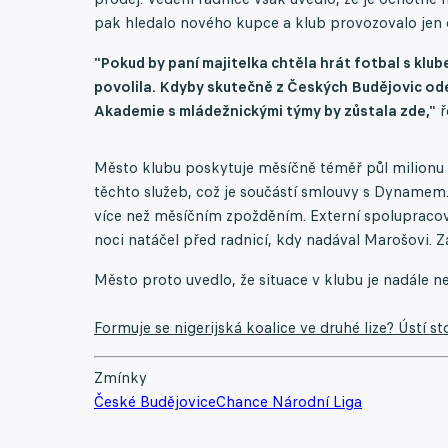
pak hledalo nového kupce a klub provozovalo jen 
"Pokud by paní majitelka chtěla hrát fotbal s klu
povolila. Kdyby skutečně z Českých Budějovic odešl
Akademie s mládežnickými týmy by zůstala zde,"
ř
Město klubu poskytuje měsíčně téměř půl milionu 
těchto služeb, což je součástí smlouvy s Dynamem. 
více než měsíčním zpožděním. Externí spolupraco
noci natáčel před radnicí, kdy nadával Marošovi. Zá
Město proto uvedlo, že situace v klubu je nadále 
Formuje se nigerijská koalice ve druhé lize? Ústí s
Zmínky
České Budějovice
Chance Národní Liga