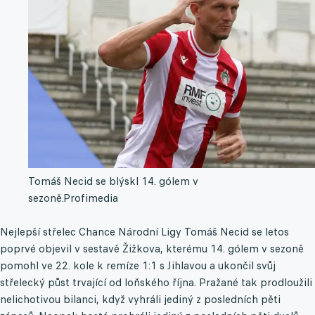
Tomáš Necid se blýskl 14. gólem v
sezoně.
Profimedia
Nejlepší střelec Chance Národní Ligy Tomáš Necid se letos
poprvé objevil v sestavě Žižkova, kterému 14. gólem v sezoně
pomohl ve 22. kole k remíze 1:1 s Jihlavou a ukončil svůj
střelecký půst trvající od loňského října. Pražané tak prodloužili
nelichotivou bilanci, když vyhráli jediný z posledních pěti