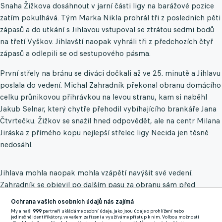
Snaha Žižkova dosáhnout v jarní části ligy na barážové pozice
zatím pokulhává. Tým Marka Nikla prohrál tři z posledních pěti
zápasů a do utkání s Jihlavou vstupoval se ztrátou sedmi bodů
na třetí Vyškov. Jihlavští naopak vyhráli tři z předchozích čtyř
zápasů a odlepili se od sestupového pásma.
První střely na bránu se diváci dočkali až ve 25. minutě a Jihlavu
poslala do vedení. Michal Zahradník překonal obranu domácího
celku průnikovou přihrávkou na levou stranu, kam si naběhl
Jakub Selnar, který chytře přehodil vybíhajícího brankáře Jana
Čtvrtečku. Žižkov se snažil hned odpovědět, ale na centr Milana
Jiráska z přímého kopu nejlepší střelec ligy Necida jen těsně
nedosáhl.
Jihlava mohla naopak mohla vzápětí navýšit své vedení.
Zahradník se objevil po dalším pasu za obranu sám před
Čtvrtečkou, kterého se snažil přehodit, tentokrát si však
Ochrana vašich osobních údajů nás zajímá
domácí brankář počínal úspěšně, míč zasáhl a vyrazil jej do
My a naši
999
partneři ukládáme osobní údaje, jako jsou údaje o prohlížení nebo
jedinečné identifikátory, ve vašem zařízení a využíváme přístup k nim. Volbou možnosti
bezpečí. Ve 42. minutě tak mohla přijít Necidova chvíle. Po