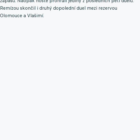
zápasů. Naopak hosté prohráli jediný z posledních pěti duelů.
Remízou skončil i druhý dopolední duel mezi rezervou
Olomouce a Vlašimí.