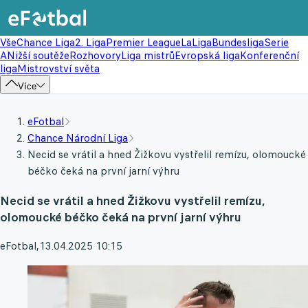
Vše
Chance Liga
2. Liga
Premier League
LaLiga
Bundesliga
Serie
A
Nižší soutěže
Rozhovory
Liga mistrů
Evropská liga
Konferenční
liga
Mistrovství světa
Více
eFotbal
Chance Národní Liga
Necid se vrátil a hned Žižkovu vystřelil remízu, olomoucké
béčko čeká na první jarní výhru
Necid se vrátil a hned Žižkovu vystřelil remízu,
olomoucké béčko čeká na první jarní výhru
eFotbal
,
13.04.2025 10:15