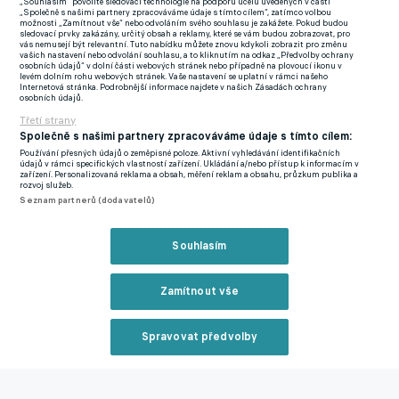
„Souhlasím“ povolíte sledovací technologie na podporu účelů uvedených v části
„Společně s našimi partnery zpracováváme údaje s tímto cílem“, zatímco volbou
rohovém kopu se míč dostal k Jiráskovi, na jeho centr si ve
možnosti „Zamítnout vše“ nebo odvoláním svého souhlasu je zakážete. Pokud budou
sledovací prvky zakázány, určitý obsah a reklamy, které se vám budou zobrazovat, pro
vápně vyskočil útočník Žižkova a hlavou míč poslal přesně na
vás nemusejí být relevantní. Tuto nabídku můžete znovu kdykoli zobrazit pro změnu
vašich nastavení nebo odvolání souhlasu, a to kliknutím na odkaz „Předvolby ochrany
zadní tyč.
osobních údajů“ v dolní části webových stránek nebo případně na plovoucí ikonu v
levém dolním rohu webových stránek. Vaše nastavení se uplatní v rámci našeho
Internetová stránka. Podrobnější informace najdete v našich Zásadách ochrany
Fotbalisté obou celků pokračovali ve vysokém tempu i na
osobních údajů.
začátku druhé půle. V 57. minutě propadl míč k Zahradníkovi,
Třetí strany
Společně s našimi partnery zpracováváme údaje s tímto cílem:
který ho předložil Selnarovi do vápna. Jihlavský útočník však
Používání přesných údajů o zeměpisné poloze. Aktivní vyhledávání identifikačních
znovu narazil na skvělého brankáře Čtvrtečku. Domácí si
údajů v rámci specifických vlastností zařízení. Ukládání a/nebo přístup k informacím v
zařízení. Personalizovaná reklama a obsah, měření reklam a obsahu, průzkum publika a
vypracovali obrovskou příležitost o pět minut později. Po
rozvoj služeb.
Seznam partnerů (dodavatelů)
rohovém kopu propadl balon až na zadní tyč k volnému Davidu
Broukalovi, který zakončoval do odkryté brány. Překonaného
brankáře Adama Jágrika musel až na brankové čáře zastoupit
Souhlasím
jeden z obránců Jihlavy.
Zamítnout vše
V 70. minutě natáhl kapitán domácích Jirásek k pumelici z
bezmála 25 metrů a orazítkoval břevno. Poslední
Spravovat předvolby
desetiminutovka nabídla několik menších šancí na obou
Reklama
stranách, ale skóre už se neměnilo. Atraktivní zápas na Žižkově
tak skončil dělbou bodů, díky němuž se domácí tým posunul na