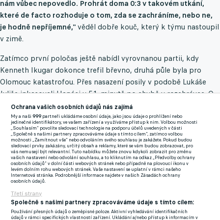
nám vůbec nepovedlo. Prohrát doma 0:3 v takovém utkání,
které de facto rozhoduje o tom, zda se zachráníme, nebo ne,
je hodně nepříjemné,"
věděl dobře kouč, který k týmu nastoupil
v zimě.
Zatímco první poločas ještě nabídl vyrovnanou partii, kdy
Kenneth Ikugar dokonce trefil břevno, druhá půle byla pro
Olomouc katastrofou. Přes nasazení posily v podobě Lukáše
Juliše inkasovali Hanáci v 51. minutě po chybě v rozehrávce. O
deset minut později přišel druhý úder po chybě brankáře
Ochrana vašich osobních údajů nás zajímá
Tadeáše Stoppena a v 86. minutě Milan Lexa definitivně
My a naši
999
partneři ukládáme osobní údaje, jako jsou údaje o prohlížení nebo
jedinečné identifikátory, ve vašem zařízení a využíváme přístup k nim. Volbou možnosti
zpečetil osud zápasu třetím gólem.
„Souhlasím“ povolíte sledovací technologie na podporu účelů uvedených v části
„Společně s našimi partnery zpracováváme údaje s tímto cílem“, zatímco volbou
možnosti „Zamítnout vše“ nebo odvoláním svého souhlasu je zakážete. Pokud budou
sledovací prvky zakázány, určitý obsah a reklamy, které se vám budou zobrazovat, pro
vás nemusejí být relevantní. Tuto nabídku můžete znovu kdykoli zobrazit pro změnu
Olomoucké béčko pod vedením trenéra Westa na jaře ještě
vašich nastavení nebo odvolání souhlasu, a to kliknutím na odkaz „Předvolby ochrany
osobních údajů“ v dolní části webových stránek nebo případně na plovoucí ikonu v
nevyhrálo, což tým zatlačilo do velmi svízelné pozice. "Pokud
levém dolním rohu webových stránek. Vaše nastavení se uplatní v rámci našeho
Internetová stránka. Podrobnější informace najdete v našich Zásadách ochrany
mužstvo delší dobu nevyhrává, sebevědomí chybí. Vnímáme
osobních údajů.
naše postavení v tabulce, vnímají to i hráči," připustil trenér
Třetí strany
Společně s našimi partnery zpracováváme údaje s tímto cílem:
West.
Používání přesných údajů o zeměpisné poloze. Aktivní vyhledávání identifikačních
údajů v rámci specifických vlastností zařízení. Ukládání a/nebo přístup k informacím v