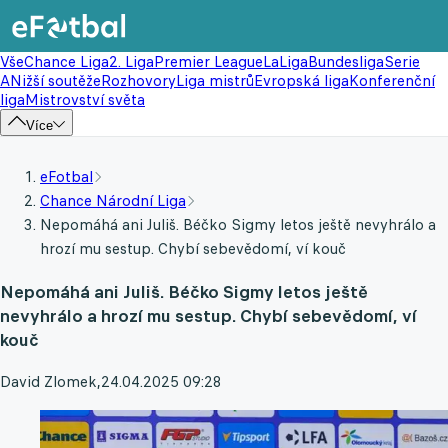
Vše
Chance Liga
2. Liga
Premier League
LaLiga
Bundesliga
Serie
A
Nižší soutěže
Rozhovory
Liga mistrů
Evropská liga
Konferenční
liga
Mistrovství světa
Více
eFotbal
Chance Národní Liga
Nepomáhá ani Juliš. Béčko Sigmy letos ještě nevyhrálo a
hrozí mu sestup. Chybí sebevědomí, ví kouč
Nepomáhá ani Juliš. Béčko Sigmy letos ještě
nevyhrálo a hrozí mu sestup. Chybí sebevědomí, ví
kouč
David Zlomek
,
24.04.2025 09:28