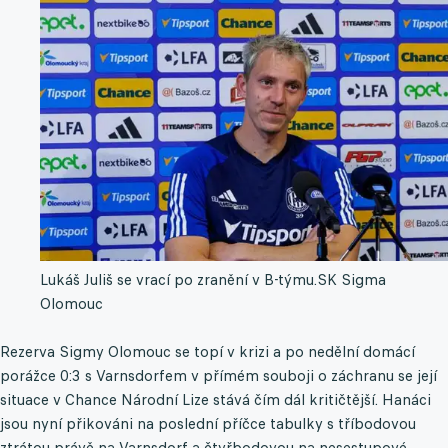
Lukáš Juliš se vrací po zranění v B-týmu.
SK Sigma
Olomouc
Rezerva Sigmy Olomouc se topí v krizi a po nedělní domácí
porážce 0:3 s Varnsdorfem v přímém souboji o záchranu se její
situace v Chance Národní Lize stává čím dál kritičtější. Hanáci
jsou nyní přikováni na poslední příčce tabulky s tříbodovou
ztrátou právě na Varnsdorf a čtyřbodovou na nesestupové