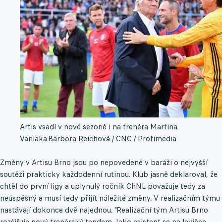
Artis vsadí v nové sezoně i na trenéra Martina
Vaniaka.
Barbora Reichová / CNC / Profimedia
Změny v Artisu Brno jsou po nepovedené v baráži o nejvyšší
soutěži prakticky každodenní rutinou. Klub jasně deklaroval, že
chtěl do první ligy a uplynulý ročník ChNL považuje tedy za
neúspěšný a musí tedy přijít náležité změny. V realizačním týmu
nastávají dokonce dvě najednou. "Realizační tým Artisu Brno
rozšiřuje nový trenérský tandem. Jako asistent se na lavičce