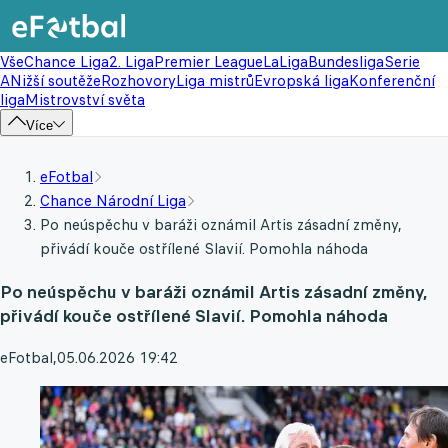
Vše
Chance Liga
2. Liga
Premier League
LaLiga
Bundesliga
Serie
A
Nižší soutěže
Rozhovory
Liga mistrů
Evropská liga
Konferenční
liga
Mistrovství světa
Více
eFotbal
Chance Národní Liga
Po neúspěchu v baráži oznámil Artis zásadní změny,
přivádí kouče ostřílené Slavií. Pomohla náhoda
Po neúspěchu v baráži oznámil Artis zásadní změny,
přivádí kouče ostřílené Slavií. Pomohla náhoda
eFotbal
,
05.06.2026 19:42