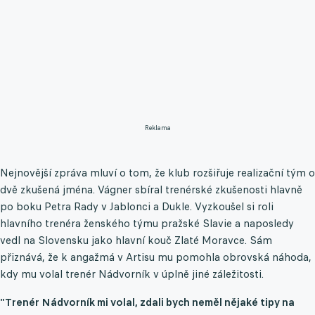
Reklama
Nejnovější zpráva mluví o tom, že klub rozšiřuje realizační tým o
dvě zkušená jména. Vágner sbíral trenérské zkušenosti hlavně
po boku Petra Rady v Jablonci a Dukle. Vyzkoušel si roli
hlavního trenéra ženského týmu pražské Slavie a naposledy
vedl na Slovensku jako hlavní kouč Zlaté Moravce. Sám
přiznává, že k angažmá v Artisu mu pomohla obrovská náhoda,
kdy mu volal trenér Nádvorník v úplně jiné záležitosti.
"Trenér Nádvorník mi volal, zdali bych neměl nějaké tipy na