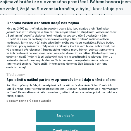
zajímavé hráče i ze slovenského prostředí. Během hovoru jsem
se zmínil, že já na Slovensku končím, a bylo,"
konstatuje pro
klubový web Artisu Vágner. Každopádně už při příchodu
současného trenéra Artisu do předchozího angažmá v Opavě
Ochrana vašich osobních údajů nás zajímá
My a naši
997
partneři ukládáme osobní údaje, jako jsou údaje o prohlížení nebo
řešili oba trenéři možnou spolupráci, ale dopadlo to až na
jedinečné identifikátory, ve vašem zařízení a využíváme přístup k nim. Volbou možnosti
„Souhlasím“ povolíte sledovací technologie na podporu účelů uvedených v části
brněnské adresu.
"Těším se moc do klubu, který má ve druhé
„Společně s našimi partnery zpracováváme údaje s tímto cílem“, zatímco volbou
možnosti „Zamítnout vše“ nebo odvoláním svého souhlasu je zakážete. Pokud budou
nejvyšší soutěži ty nejvyšší ambice,"
dodává nový asistent
sledovací prvky zakázány, určitý obsah a reklamy, které se vám budou zobrazovat, pro
vás nemusejí být relevantní. Tuto nabídku můžete znovu kdykoli zobrazit pro změnu
Vágner.
vašich nastavení nebo odvolání souhlasu, a to kliknutím na odkaz „Předvolby ochrany
osobních údajů“ v dolní části webových stránek nebo případně na plovoucí ikonu v
levém dolním rohu webových stránek. Vaše nastavení se uplatní v rámci našeho
Internetová stránka. Podrobnější informace najdete v našich Zásadách ochrany
To Vaniak patří mezi výrazné osobnosti českého fotbalu. Bývalý
osobních údajů.
reprezentační brankář, dvojnásobný mistr ligy se Slavií a
Třetí strany
Společně s našimi partnery zpracováváme údaje s tímto cílem:
účastník Ligy mistrů si během hráčské kariéry vybudoval
Používání přesných údajů o zeměpisné poloze. Aktivní vyhledávání identifikačních
pověst spolehlivého lídra a výjimečného profesionála. Po
údajů v rámci specifických vlastností zařízení. Ukládání a/nebo přístup k informacím v
zařízení. Personalizovaná reklama a obsah, měření reklam a obsahu, průzkum publika a
ukončení aktivní kariéry se gólman, kterému se přezdívalo
rozvoj služeb.
Seznam partnerů (dodavatelů)
Čaroděj, vydal na trenérskou dráhu. Působil ve Slavii i u
vršovického konkurenta v Bohemians Praha 1905, prošel
Souhlasím
Viktorií Plzeň, Zbrojovkou Brno, Sigmou Olomouc či naposledy
SFC Opava.
Zamítnout vše