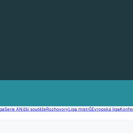
ga
Serie A
Nižší soutěže
Rozhovory
Liga mistrů
Evropská liga
Konfer