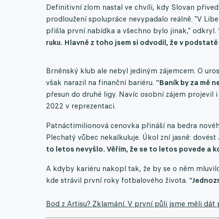
Definitivní zlom nastal ve chvíli, kdy Slovan přive
prodloužení spolupráce nevypadalo reálně. "V Libe
přišla první nabídka a všechno bylo jinak," odkryl.
ruku. Hlavně z toho jsem si odvodil, že v podstatě
Brněnský klub ale nebyl jediným zájemcem. O urostl
však narazil na finanční bariéru.
"Baník by za mě ne
přesun do druhé ligy. Navíc osobní zájem projevil i 
2022 v reprezentaci.
Patnáctimilionová cenovka přináší na bedra nového
Plechatý vůbec nekalkuluje. Úkol zní jasně: dovést 
to letos nevyšlo. Věřím, že se to letos povede a 
A kdyby kariéru nakopl tak, že by se o něm mluvil
kde strávil první roky fotbalového života.
"Jednoz
Bod z Artisu? Zklamání. V první půli jsme měli dát