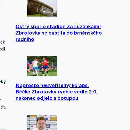
a
Ostrý spor o stadion Za Lužánkami!
Zbrojovka se pustila do brněnského
radního
lek
edl
yby
Naprosto neuvěřitelný kolaps.
Béčko Zbrojovky rychle vedlo 2:0,
nakonec odjelo s potupou
,
it.