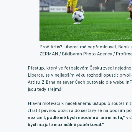
Proč Artis? Liberec mě nepřemlouval, Baník n
ZERMAN / Bildbyran Photo Agency / Profim
Přestup, který ve fotbalovém Česku zvedl nejedno 
Liberce, se v nejlepším věku rozhodl opustit prvo
Artisu. Z Brna na sever Čech putovalo dle webu in
jsou tedy zřejmá!
Hlavní motivací k nečekanému ústupu o soutěž níž b
ztratil pevnou pozici a do sestavy se na podzim po
nezranil, podle mě bych neodehrál ani minutu,"
vrá
bych na jaře maximálně paběrkoval."