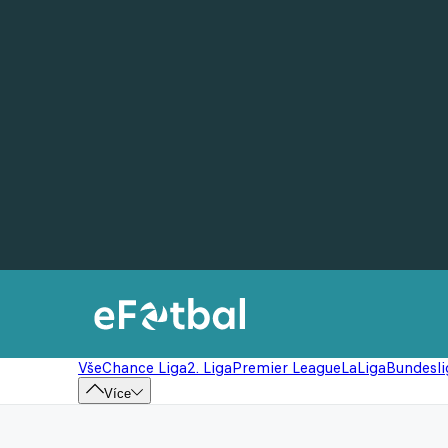
Vše
Chance Liga
2. Liga
Premier League
LaLiga
Bundesli
Více