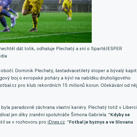
echtěl dát tolik, odhaluje Plechatý a sní o Spartě
JESPER
edia
obočí. Dominik Plechatý, šestadvacetiletý stoper a bývalý kapi
ligový boj o evropské poháry a kývl na nabídku druholigového
Fotbal.cz pro klub rekordních 15 milionů korun. Očekávání od ně
yla paradoxně záchrana vlastní kariéry. Plechatý totiž v Liberc
díval jen díky zranění spoluhráče Šimona Gabriela.
"Kdyby se
til se v rozhovoru pro
iDnes.cz
.
"Fotbal je byznys a ve Slovanu