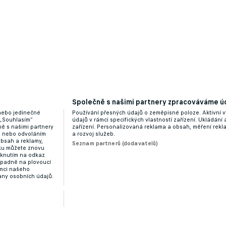
Společně s našimi partnery zpracováváme úd
 nebo jedinečné
Používání přesných údajů o zeměpisné poloze. Aktivní v
. Opava přišla o svůj náskok ve druhém poločase
 „Souhlasím“
údajů v rámci specifických vlastností zařízení. Ukládání 
ě s našimi partnery
zařízení. Personalizovaná reklama a obsah, měření rek
“ nebo odvoláním
a rozvoj služeb.
obsah a reklamy,
Seznam partnerů (dodavatelů)
dku můžete znovu
liknutím na odkaz
ípadně na plovoucí
ámci našeho
any osobních údajů.