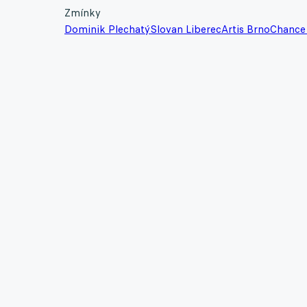
Zmínky
Dominik Plechatý
Slovan Liberec
Artis Brno
Chance 