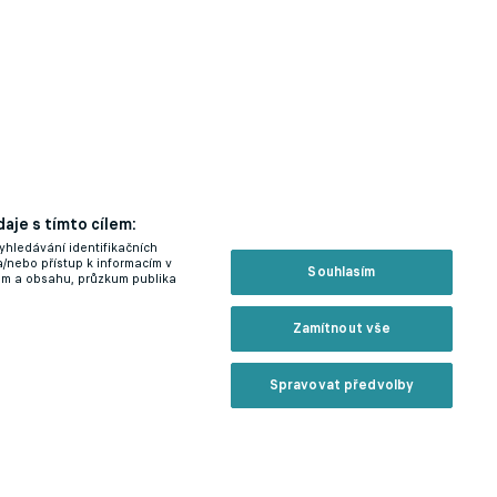
aje s tímto cílem:
yhledávání identifikačních
a/nebo přístup k informacím v
Souhlasím
lam a obsahu, průzkum publika
Zamítnout vše
Spravovat předvolby