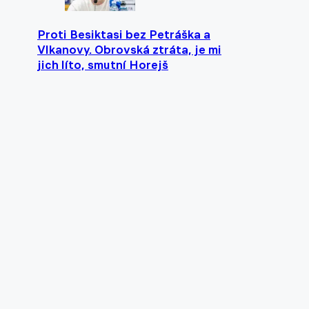
Proti Besiktasi bez Petráška a
Vlkanovy. Obrovská ztráta, je mi
jich líto, smutní Horejš