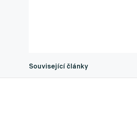
Související články
Bod z Artisu? Zklamání. V první půli jsme m