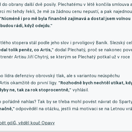
dl do obrany další dvě posily. Plechatému v létě končila smlouva 
rci mi tehdy řekli, že mě za žádnou cenu nepustí, a pak najednou
"Nicméně i pro mě byla finančně zajímavá a dostal jsem volnou
 budou rádi, když odejdu."
ého stopera stál podle jeho slov i prvoligový Baník. Slezský ce
dal tolik peněz, co Artis,"
dodal Plechatý, proč se nakonec pov
trenér Artisu Jiří Chytrý, se kterým se Plechatý potkal už v roce
 lídra defenzivy obrovský tlak, ale s variantou neúspěchu
Artis okamžitě do první ligy.
"Rozhodně bych nechtěl utíkat, kd
kdyby ne, tak za rok stoprocentně,"
vyhlásil.
o pořádně nahlas? Tak by se třeba mohl povést návrat do Sparty
načně,"
odpověděl na otázku, jestli má motivaci se na Letnou vrát
 pět gólů, věděl kouč Opavy