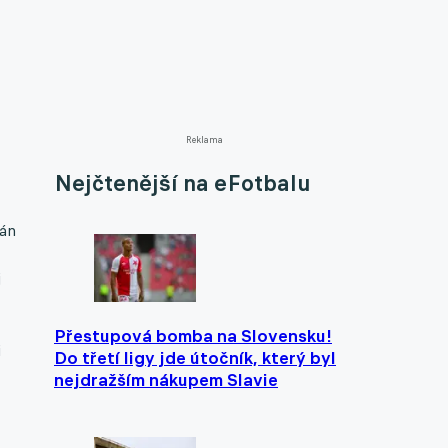
Reklama
Nejčtenější na eFotbalu
tán
j
Přestupová bomba na Slovensku!
i
Do třetí ligy jde útočník, který byl
nejdražším nákupem Slavie