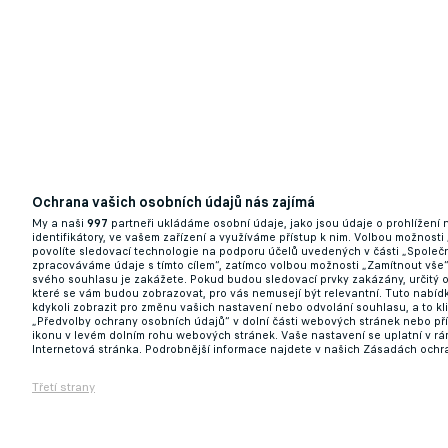
22.02.2026 08:42
Ochrana vašich osobních údajů nás zajímá
My a naši
997
partneři ukládáme osobní údaje, jako jsou údaje o prohlížení
Divoká dohrávka přinesla Artisu pouze bod
identifikátory, ve vašem zařízení a využíváme přístup k nim. Volbou možnosti
povolíte sledovací technologie na podporu účelů uvedených v části „Společn
zpracováváme údaje s tímto cílem“, zatímco volbou možnosti „Zamítnout vše
21.02.2026 15:39
svého souhlasu je zakážete. Pokud budou sledovací prvky zakázány, určitý 
které se vám budou zobrazovat, pro vás nemusejí být relevantní. Tuto nabí
kdykoli zobrazit pro změnu vašich nastavení nebo odvolání souhlasu, a to k
„Předvolby ochrany osobních údajů“ v dolní části webových stránek nebo př
ikonu v levém dolním rohu webových stránek. Vaše nastavení se uplatní v r
Internetová stránka. Podrobnější informace najdete v našich Zásadách ochr
Třetí strany