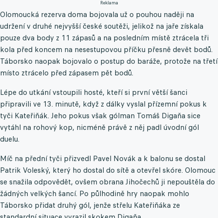
Reklama
Olomoucká rezerva doma bojovala už o pouhou naději na
udržení v druhé nejvyšší české soutěži, jelikož na jaře získala
pouze dva body z 11 zápasů a na posledním místě ztrácela tři
kola před koncem na nesestupovou příčku přesně devět bodů.
Táborsko naopak bojovalo o postup do baráže, protože na třetí
místo ztrácelo před zápasem pět bodů.
Lépe do utkání vstoupili hosté, kteří si první větší šanci
připravili ve 13. minutě, když z dálky vyslal přízemní pokus k
tyči Kateřiňák. Jeho pokus však gólman Tomáš Digaňa sice
vytáhl na rohový kop, nicméně právě z něj padl úvodní gól
duelu.
Míč na přední tyči přizvedl Pavel Novák a k balonu se dostal
Patrik Voleský, který ho dostal do sítě a otevřel skóre. Olomouc
se snažila odpovědět, ovšem obrana Jihočechů ji nepouštěla do
žádných velkých šancí. Po půlhodině hry naopak mohlo
Táborsko přidat druhý gól, jenže střelu Kateřiňáka ze
standardní situace vyrazil skokem Digaňa.