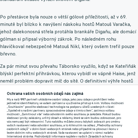
Po přestávce byla nouze o větší gólové příležitosti, až v 69.
minutě byl blízko k navýšení náskoku hostů Matouš Varačka,
jehož dalekonosná střela protáhla brankáře Digaňu, ale domácí
gólman si připsal výborný zákrok. Po následném rohu
hlavičkoval nebezpečně Matouš Nikl, který ovšem trefil pouze
břevno.
Za pár minut svou převahu Táborsko využilo, když se Kateřiňák
blýskl perfektní přihrávkou, kterou vybídl ve vápně Haise, jenž
neměl problém dopravit míč do sítě. O definitivní výhře hostů
rozhodl v 85. minutě Kateřiňák, který s přehledem proměnil
Ochrana vašich osobních údajů nás zajímá
pokutový kop.
My a naši
997
partneři ukládáme osobní údaje, jako jsou údaje o prohlížení nebo
jedinečné identifikátory, ve vašem zařízení a využíváme přístup k nim. Volbou možnosti
„Souhlasím“ povolíte sledovací technologie na podporu účelů uvedených v části
Sigma se tak po třech letech vrátí do Moravskoslezské
„Společně s našimi partnery zpracováváme údaje s tímto cílem“, zatímco volbou
možnosti „Zamítnout vše“ nebo odvoláním svého souhlasu je zakážete. Pokud budou
fotbalové ligy. Táborsko naopak po důležitém vítězství zůstává
sledovací prvky zakázány, určitý obsah a reklamy, které se vám budou zobrazovat, pro
vás nemusejí být relevantní. Tuto nabídku můžete znovu kdykoli zobrazit pro změnu
v boji o baráž a na třetí místo ztrácí v neúplné tabulce dva body.
vašich nastavení nebo odvolání souhlasu, a to kliknutím na odkaz „Předvolby ochrany
osobních údajů“ v dolní části webových stránek nebo případně na plovoucí ikonu v
Rezerva Olomouce se v sobotu 17. května vydá na hřiště Líšně,
levém dolním rohu webových stránek. Vaše nastavení se uplatní v rámci našeho
Internetová stránka. Podrobnější informace najdete v našich Zásadách ochrany
Táborsko ve stejný den přivítá doma Prostějov.