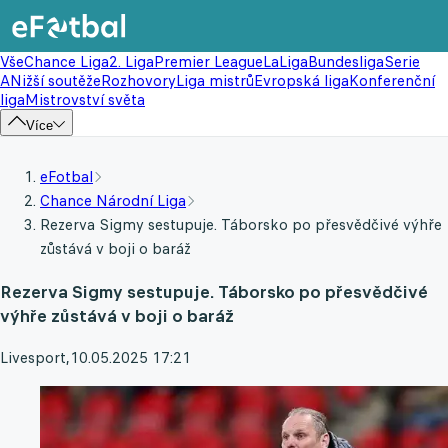
Vše
Chance Liga
2. Liga
Premier League
LaLiga
Bundesliga
Serie
A
Nižší soutěže
Rozhovory
Liga mistrů
Evropská liga
Konferenční
liga
Mistrovství světa
Více
eFotbal
Chance Národní Liga
Rezerva Sigmy sestupuje. Táborsko po přesvědčivé výhře
zůstává v boji o baráž
Rezerva Sigmy sestupuje. Táborsko po přesvědčivé
výhře zůstává v boji o baráž
Livesport
,
10.05.2025 17:21