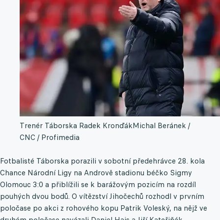
Trenér Táborska Radek Kronďák
Michal Beránek /
CNC / Profimedia
Fotbalisté Táborska porazili v sobotní předehrávce 28. kola
Chance Národní Ligy na Andrově stadionu béčko Sigmy
Olomouc 3:0 a přiblížili se k barážovým pozicím na rozdíl
pouhých dvou bodů. O vítězství Jihočechů rozhodl v prvním
poločase po akci z rohového kopu Patrik Voleský, na nějž ve
druhém poločase navázali Daniel Hais a Jiří Kateřiňák.