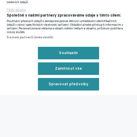
osobních údajů.
Třetí strany
Olomouc B - Táborsko 0:3 (0:1)
Společně s našimi partnery zpracováváme údaje s tímto cílem:
Používání přesných údajů o zeměpisné poloze. Aktivní vyhledávání identifikačních
Branky:
14. Voleský, 75. Hais, 85. Kateřiňák z pen.
Rozhodčí:
údajů v rámci specifických vlastností zařízení. Ukládání a/nebo přístup k informacím v
zařízení. Personalizovaná reklama a obsah, měření reklam a obsahu, průzkum publika a
Glogar - Ratajová, Matoušek.
ŽK:
Cahel, Siegl (oba Olomouc).
rozvoj služeb.
Seznam partnerů (dodavatelů)
Diváci:
133.
Tabulka:
Souhlasím
1. Zlín 27 19 7 1 41:12 64
Zamítnout vše
2. Chrudim 27 15 6 6 45:26 51
Spravovat předvolby
3. Vyškov 27 10 10 7 28:22 40
Reklama
4. Táborsko 28 10 8 10 33:29 38
5. Vlašim 27 8 12 7 40:37 36
Zavřít rekl
6. Žižkov 27 10 6 11 45:44 36