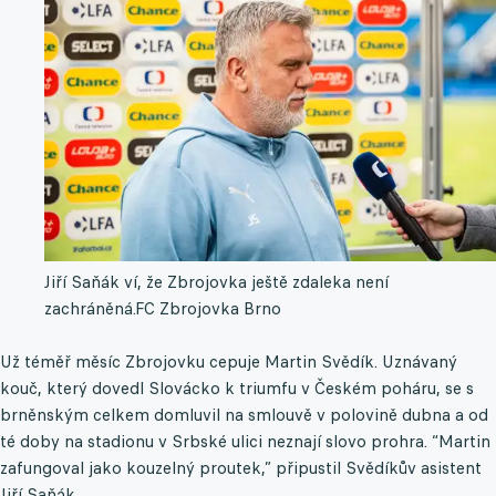
Jiří Saňák ví, že Zbrojovka ještě zdaleka není
zachráněná.
FC Zbrojovka Brno
Už téměř měsíc Zbrojovku cepuje Martin Svědík. Uznávaný
kouč, který dovedl Slovácko k triumfu v Českém poháru, se s
brněnským celkem domluvil na smlouvě v polovině dubna a od
té doby na stadionu v Srbské ulici neznají slovo prohra. “Martin
zafungoval jako kouzelný proutek,” připustil Svědíkův asistent
Jiří Saňák.