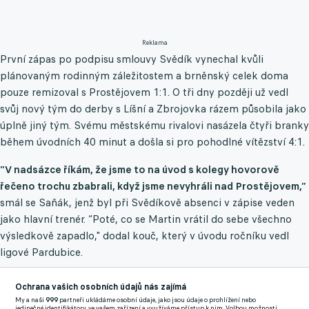
Reklama
První zápas po podpisu smlouvy Svědík vynechal kvůli
plánovaným rodinným záležitostem a brněnský celek doma
pouze remizoval s Prostějovem 1:1. O tři dny později už vedl
svůj nový tým do derby s Líšní a Zbrojovka rázem působila jako
úplně jiný tým. Svému městskému rivalovi nasázela čtyři branky
během úvodních 40 minut a došla si pro pohodlné vítězství 4:1.
"V nadsázce říkám, že jsme to na úvod s kolegy hovorově
řečeno trochu zbabrali, když jsme nevyhráli nad Prostějovem,”
smál se Saňák, jenž byl při Svědíkově absenci v zápise veden
jako hlavní trenér. “Poté, co se Martin vrátil do sebe všechno
výsledkově zapadlo," dodal kouč, který v úvodu ročníku vedl
ligové Pardubice.
Po vyhraném derby Zbrojovka porazila rezervu olomoucké
Ochrana vašich osobních údajů nás zajímá
Sigmy i Vlašim a vyhoupla se z chvostu tabulky na 11. místo. Na
My a naši
999
partneři ukládáme osobní údaje, jako jsou údaje o prohlížení nebo
jedinečné identifikátory, ve vašem zařízení a využíváme přístup k nim. Volbou možnosti