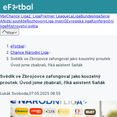
Vše
Chance Liga
2. Liga
Premier League
LaLiga
Bundesliga
Serie
A
Nižší soutěže
Rozhovory
Liga mistrů
Evropská liga
Konferenční
liga
Mistrovství světa
Více
eFotbal
Chance Národní Liga
Svědík ve Zbrojovce zafungoval jako kouzelný proutek.
Úvod jsme zbabrali, říká asistent Saňák
Svědík ve Zbrojovce zafungoval jako kouzelný
proutek. Úvod jsme zbabrali, říká asistent Saňák
Lukáš Svoboda
,
07.05.2025 08:55