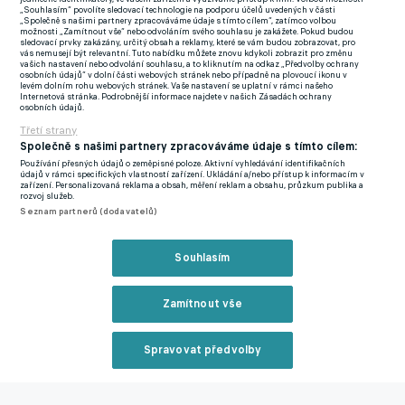
sestupové pozice mají Svědíkovi svěřenci čtyři kola před
„Souhlasím“ povolíte sledovací technologie na podporu účelů uvedených v části
„Společně s našimi partnery zpracováváme údaje s tímto cílem“, zatímco volbou
koncem čtyřbodový náskok.
možnosti „Zamítnout vše“ nebo odvoláním svého souhlasu je zakážete. Pokud budou
sledovací prvky zakázány, určitý obsah a reklamy, které se vám budou zobrazovat, pro
vás nemusejí být relevantní. Tuto nabídku můžete znovu kdykoli zobrazit pro změnu
Brno získalo bývalého hráče Plzně. Chceme vrátit lidi na
vašich nastavení nebo odvolání souhlasu, a to kliknutím na odkaz „Předvolby ochrany
osobních údajů“ v dolní části webových stránek nebo případně na plovoucí ikonu v
stadion, říká asistent Svědíka
levém dolním rohu webových stránek. Vaše nastavení se uplatní v rámci našeho
Internetová stránka. Podrobnější informace najdete v našich Zásadách ochrany
osobních údajů.
"Přišli jsme Zbrojovku zachránit ve druhé lize. To byl primární
Třetí strany
cíl. Máme před sebou čtyři kola a soustředíme se vždy čistě jen
Společně s našimi partnery zpracováváme údaje s tímto cílem:
na nadcházející utkání," přiznal Saňák v
rozhovoru pro klubový
Používání přesných údajů o zeměpisné poloze. Aktivní vyhledávání identifikačních
údajů v rámci specifických vlastností zařízení. Ukládání a/nebo přístup k informacím v
web
.
zařízení. Personalizovaná reklama a obsah, měření reklam a obsahu, průzkum publika a
rozvoj služeb.
Seznam partnerů (dodavatelů)
"Bereme to s pokorou, musíme hráče dál přesvědčovat o
cestě, kterou jsme si určili. Myslím, že to kluci vzali za správný
Souhlasím
konec a body jsme si zasloužili.
Takže není to opravdu o
žádném kouzlení, ale o tvrdé dřině. Možná to zní jako klišé, ale
Zamítnout vše
je to pravda," dodal zkušený kouč.
Jakou cestu nový realizační tým ve zbrojovce vytyčil? "Máme
Spravovat předvolby
své principy, které chceme dodržovat a tým stále posouvat.
Reklama
Tým musí fungovat jako celek v obranné i útočné fázi. Každý