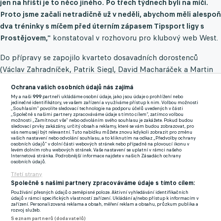
jen na hřišti je to něco jiného. Po třech týdnech byli na míči.
Proto jsme začali netradičně už v neděli, abychom měli alespoň
dva tréninky s míčem před úterním zápasem Tipsport ligy s
Prostějovem,"
konstatoval v rozhovoru pro klubový web West.
Do přípravy se zapojilo kvarteto dosavadních dorostenců
(Václav Zahradníček, Patrik Siegl, David Macharáček a Martin
Škoda). V neděli si k nim připojil i gólman Tomáš Ulenfeld z
Ochrana vašich osobních údajů nás zajímá
dorostu. Do přípravy naskočili i Patrik Michl, Marek Táborský a
My a naši
999
partneři ukládáme osobní údaje, jako jsou údaje o prohlížení nebo
jedinečné identifikátory, ve vašem zařízení a využíváme přístup k nim. Volbou možnosti
Richard Král, kteří na podzim působili v jiných klubech.
„Souhlasím“ povolíte sledovací technologie na podporu účelů uvedených v části
„Společně s našimi partnery zpracováváme údaje s tímto cílem“, zatímco volbou
"Uvidíme, jak dlouho s námi budou, nebo jestli nakonec
možnosti „Zamítnout vše“ nebo odvoláním svého souhlasu je zakážete. Pokud budou
sledovací prvky zakázány, určitý obsah a reklamy, které se vám budou zobrazovat, pro
zůstanou. Každopádně jsme rádi, že je tady máme, abychom
vás nemusejí být relevantní. Tuto nabídku můžete znovu kdykoli zobrazit pro změnu
vašich nastavení nebo odvolání souhlasu, a to kliknutím na odkaz „Předvolby ochrany
mohli trénovat v odpovídajícím počtu,"
naznačil West, že
osobních údajů“ v dolní části webových stránek nebo případně na plovoucí ikonu v
levém dolním rohu webových stránek. Vaše nastavení se uplatní v rámci našeho
všichno dostanou šanci zabojovat o místo v týmu.
Internetová stránka. Podrobnější informace najdete v našich Zásadách ochrany
osobních údajů.
Třetí strany
"Všichni dostanou herní prostor. Uvidíme, co z tréninku jsme
Společně s našimi partnery zpracováváme údaje s tímto cílem:
schopni přenést do zápasu, co nám půjde, co nám naopak
Používání přesných údajů o zeměpisné poloze. Aktivní vyhledávání identifikačních
údajů v rámci specifických vlastností zařízení. Ukládání a/nebo přístup k informacím v
nepůjde a na čem budeme muset pracovat. Hráče musíme
zařízení. Personalizovaná reklama a obsah, měření reklam a obsahu, průzkum publika a
rozvoj služeb.
poznat individuálně, jaké jsou jejich přesnosti. Potom se
Seznam partnerů (dodavatelů)