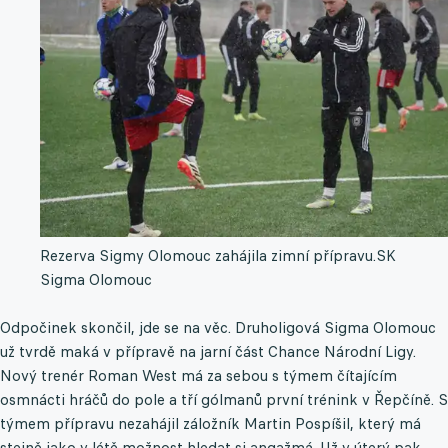
Rezerva Sigmy Olomouc zahájila zimní přípravu.
SK
Sigma Olomouc
Odpočinek skončil, jde se na věc. Druholigová Sigma Olomouc
už tvrdě maká v přípravě na jarní část Chance Národní Ligy.
Nový trenér Roman West má za sebou s týmem čítajícím
osmnácti hráčů do pole a tří gólmanů první trénink v Řepčíně. S
týmem přípravu nezahájil záložník Martin Pospíšil, který má
stejně jako v létě možnost hledat si angažmá. Už v úterý pak