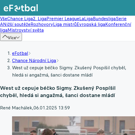
Vše
Chance Liga
2. Liga
Premier League
LaLiga
Bundesliga
Serie
A
Nižší soutěže
Rozhovory
Liga mistrů
Evropská liga
Konferenční
liga
Mistrovství světa
Více
eFotbal
Chance Národní Liga
West už cepuje béčko Sigmy. Zkušený Pospíšil chyběl,
hledá si angažmá, šanci dostane mládí
West už cepuje béčko Sigmy. Zkušený Pospíšil
chyběl, hledá si angažmá, šanci dostane mládí
René Machálek
,
06.01.2025 13:59