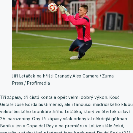
Jiří Letáček na hřišti Granady.
Alex Camara / Zuma
Press / Profimedia
Tři zápasy, tři čistá konta a opět velmi dobrý výkon. Kouč
Getafe José Bordalás Giménez, ale i fanoušci madridského klubu
velebí českého brankáře Jiřího Letáčka, který ve čtvrtek oslaví
26. narozeniny. Ony tři zápasy však odchytal někdejší gólman
Baníku jen v Copa del Rey a na premiéru v LaLize stále čeká,
protože v ní dostává přednost jeho konkurent David Soria (31),