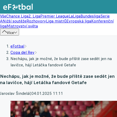
Vše
Chance Liga
2. Liga
Premier League
LaLiga
Bundesliga
Serie
A
Nižší soutěže
Rozhovory
Liga mistrů
Evropská liga
Konferenční
liga
Mistrovství světa
Více
eFotbal
Copa del Rey
Nechápu, jak je možné, že bude příště zase sedět jen na
lavičce, hájí Letáčka fandové Getafe
Nechápu, jak je možné, že bude příště zase sedět jen
na lavičce, hájí Letáčka fandové Getafe
Jaroslav Šindelář
,
04.01.2025 11:11