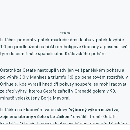
Reklama
Letáček pomohl v pátek madridskému klubu v pátek k výhře
1:0 po prodloužení na hřišti druholigové Granady a posunul svůj
tým do osmifinále španělského Královského poháru.
Ostatně za Getafe nastoupil vždy jen ve španělském poháru a
po výhře 3:0 v Manises a triumfu 1:0 po penaltovém rozstřelu v
Orihuele, kde vyrazil hned tři pokusy soupeře, se mohl radovat
ze třetí výhry, kterou Getafe zařídil v Granadě gólem v 93.
minutě velezkušený Borja Mayoral.
Letáčka na klubovém webu slovy "
výborný výkon mužstva,
zejména obrany v čele s Letáčkem
" chválil i trenér Getafe
Bordalás. O to víc fanoušci klubu nechápou, proč před českým