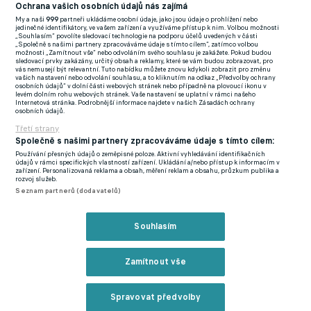
gólmanem dostává v LaLize příležitost jen Soria, přestože je
Ochrana vašich osobních údajů nás zajímá
často kritizovaný a nedaří se ani týmu. S pouhými třemi
My a naši
999
partneři ukládáme osobní údaje, jako jsou údaje o prohlížení nebo
jedinečné identifikátory, ve vašem zařízení a využíváme přístup k nim. Volbou možnosti
výhrami dělí Getafe jen bod od sestupových příček.
„Souhlasím“ povolíte sledovací technologie na podporu účelů uvedených v části
„Společně s našimi partnery zpracováváme údaje s tímto cílem“, zatímco volbou
možnosti „Zamítnout vše“ nebo odvoláním svého souhlasu je zakážete. Pokud budou
sledovací prvky zakázány, určitý obsah a reklamy, které se vám budou zobrazovat, pro
vás nemusejí být relevantní. Tuto nabídku můžete znovu kdykoli zobrazit pro změnu
"Letáček musí být jednička ať se děje, co se děje. Nechápu, jak
vašich nastavení nebo odvolání souhlasu, a to kliknutím na odkaz „Předvolby ochrany
osobních údajů“ v dolní části webových stránek nebo případně na plovoucí ikonu v
je možné, že příští víkend bude zase jen sedět na lavičce," uvedl
levém dolním rohu webových stránek. Vaše nastavení se uplatní v rámci našeho
Internetová stránka. Podrobnější informace najdete v našich Zásadách ochrany
na síti X jeden z fanoušků Getafe. "
Každá minuta, kdy je v bráně
osobních údajů.
Soria, je urážka nás fanoušků. Letáček je skvělý
," doplnil další.
Třetí strany
Společně s našimi partnery zpracováváme údaje s tímto cílem:
Další zápas hraje Getafe příští neděli na hřišti Las Palmas.
Používání přesných údajů o zeměpisné poloze. Aktivní vyhledávání identifikačních
údajů v rámci specifických vlastností zařízení. Ukládání a/nebo přístup k informacím v
Pomůžou Letáčkovi výborné výkony v poháru k premiéře v
zařízení. Personalizovaná reklama a obsah, měření reklam a obsahu, průzkum publika a
rozvoj služeb.
LaLize?
Seznam partnerů (dodavatelů)
Letáček i potřetí v sezoně vychytal čisté konto a posunul Getafe
Souhlasím
do osmifinále poháru
Zamítnout vše
Zmínky
Copa del Rey
Jiří Letáček
David Soria
Getafe
Granada
Spravovat předvolby