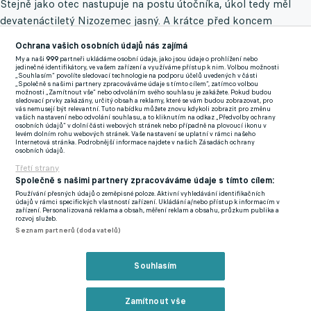
Stejně jako otec nastupuje na postu útočníka, úkol tedy měl
devatenáctiletý Nizozemec jasný. A krátce před koncem
základní hrací doby se fanoušci na De Kuip vskutku dočkali.
Ochrana vašich osobních údajů nás zajímá
My a naši
999
partneři ukládáme osobní údaje, jako jsou údaje o prohlížení nebo
Nejprve se v 87. minutě prezentoval gólovou patičkou zblízka
jedinečné identifikátory, ve vašem zařízení a využíváme přístup k nim. Volbou možnosti
„Souhlasím“ povolíte sledovací technologie na podporu účelů uvedených v části
po zpětné přihrávce Quentina Timbera,
čímž dal naději
„Společně s našimi partnery zpracováváme údaje s tímto cílem“, zatímco volbou
možnosti „Zamítnout vše“ nebo odvoláním svého souhlasu je zakážete. Pokud budou
domácím fanouškům na pozdní obrat.
sledovací prvky zakázány, určitý obsah a reklamy, které se vám budou zobrazovat, pro
vás nemusejí být relevantní. Tuto nabídku můžete znovu kdykoli zobrazit pro změnu
vašich nastavení nebo odvolání souhlasu, a to kliknutím na odkaz „Předvolby ochrany
osobních údajů“ v dolní části webových stránek nebo případně na plovoucí ikonu v
levém dolním rohu webových stránek. Vaše nastavení se uplatní v rámci našeho
Když se o pouhou minutu později Shaqueel prosadil podruhé,
Internetová stránka. Podrobnější informace najdete v našich Zásadách ochrany
osobních údajů.
stadion již naplno vzplanul do euforie. Mladík nezapřel otcovy
Třetí strany
geny,
uvnitř vápna se blýsknul nůžkami po načechraném centru
Společně s našimi partnery zpracováváme údaje s tímto cílem:
Luciana Valenteho a mířil přesně k bližší tyči.
Pro asistenta šlo
Používání přesných údajů o zeměpisné poloze. Aktivní vyhledávání identifikačních
údajů v rámci specifických vlastností zařízení. Ukládání a/nebo přístup k informacím v
o druhou gólovou přihrávku podvečera.
zařízení. Personalizovaná reklama a obsah, měření reklam a obsahu, průzkum publika a
rozvoj služeb.
Momentum bylo neodmyslitelně na straně domácích,
Seznam partnerů (dodavatelů)
vyrovnávací zásah ale nakonec vyšel Feyenoordu vniveč.
Rozhodčí stanovil tři minuty nastavení a právě ve třetí minutě
Souhlasím
udeřil Joshua Gaston Kitolano. Svým druhým zásahem v utkání
rozhodl o triumfu hostí.
Zamítnout vše