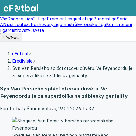
Vše
Chance Liga
2. Liga
Premier League
LaLiga
Bundesliga
Serie
A
Nižší soutěže
Rozhovory
Liga mistrů
Evropská liga
Konferenční
liga
Mistrovství světa
Více
eFotbal
Eredivisie
Syn Van Persieho splácí otcovu důvěru. Ve Feyenoordu je
za superžolíka se záblesky geniality
Syn Van Persieho splácí otcovu důvěru. Ve
Feyenoordu je za superžolíka se záblesky geniality
Eurofotbal / Šimon Votava
,
19.01.2026 17:32
Shaqueel Van Persie v barvách nizozemského