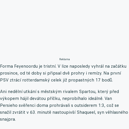
Reklama
Forma Feyenoordu je tristní. V lize naposledy vyhrál na začátku
prosince, od té doby si připsal dvě prohry i remízy. Na první
PSV ztrácí rotterdamský celek již propastných 17 bodů.
Ani nedělní utkání s městským rivalem Spartou, který před
výkopem hájil devátou příčku, neprobíhalo ideálně. Van
Persieho svěřenci doma prohrávali s outsiderem 1:3, což se
snažil zvrátit v 63. minutě nastoupivší Shaqueel, syn věhlasného
snajpra.