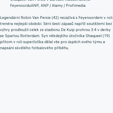
Feyenoordu
ANP, ANP / Alamy / Profimedia
Legendární Robin Van Persie (42) nezažívá s Feyenoordem v roli
trenéra nejlepší období. Sérii šesti zápasů napříč soutěžemi bez
výhry prodloužil celek ze stadionu De Kuip prohrou 3:4 v derby
se Spartou Rotterdam. Syn někdejšího útočníka Shaqueel (19)
přitom v roli superžolíka dělal vše pro úspěch svého týmu a
napsání skvělého fotbalového příběhu.