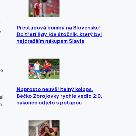
í
Přestupová bomba na Slovensku!
é
Do třetí ligy jde útočník, který byl
nejdražším nákupem Slavie
ho
Naprosto neuvěřitelný kolaps.
Béčko Zbrojovky rychle vedlo 2:0,
al
nakonec odjelo s potupou
m