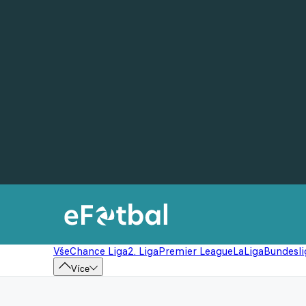
Vše
Chance Liga
2. Liga
Premier League
LaLiga
Bundesli
Více