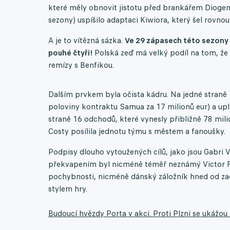
které měly obnovit jistotu před brankářem Dioge
sezony) uspíšilo adaptaci Kiwiora, který šel rovnou
A je to vítězná sázka.
Ve 29 zápasech této sezony i
pouhé čtyři!
Polská zeď má velký podíl na tom, že 
remízy s Benfikou.
Dalším prvkem byla očista kádru. Na jedné straně 
poloviny kontraktu Samua za 17 milionů eur) a upl
straně 16 odchodů, které vynesly přibližně 78 mili
Costy posílila jednotu týmu s městem a fanoušky.
Podpisy dlouho vytoužených cílů, jako jsou Gabri V
překvapením byl nicméně téměř neznámý Victor Fro
pochybnosti, nicméně dánský záložník hned od za
stylem hry.
Budoucí hvězdy Porta v akci. Proti Plzni se ukážou 