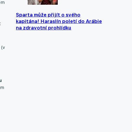
ném
Sparta může přijít o svého
kapitána! Haraslín poletí do Arábie
t
na zdravotní prohlídku
 (v
u
kem