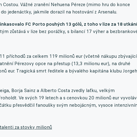
m Costou. Vážné zranění Nehuena Péreze (mimo hru do konce
 do jedenáctky, jakmile dorazil na hostování z Arsenalu.
nkasovalo FC Porto pouhých 13 gólů, z toho v lize za 18 utkán
tým zůstává v lize bez porážky, s bilancí 17 výher a bezbrankov
11 příchodů za celkem 119 milionů eur (včetně nákupu zbývající
atnění Pérezovy opce na přestup (13,3 milionu eur), na druhé
onů eur. Tragická smrt ředitele a bývalého kapitána klubu Jorge
eiga, Borja Sainz a Alberto Costa zvedly laťku, velkým
holdt. Ve svých 19 letech a s cenovkou 20 milionů eur vyvoláv
čátku přesvědčil fanoušky svým nebojácným, vysoce intenzivní
talenti za stovky milionů