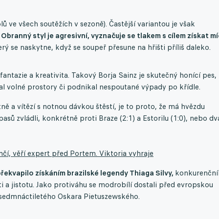
 ve všech soutěžích v sezoně). Častější variantou je však
.
Obranný styl je agresivní, vyznačuje se tlakem s cílem získat mí
rý se naskytne, když se soupeř přesune na hřišti příliš daleko.
 fantazie a kreativita. Takový Borja Sainz je skutečný honící pes,
al volné prostory či podnikal nespoutané výpady po křídle.
ně a vítězí s notnou dávkou štěstí, je to proto, že má hvězdu
asů zvládli, konkrétně proti Braze (2:1) a Estorilu (1:0), nebo dv
čí, věří expert před Portem. Viktoria vyhraje
ekvapilo získáním brazilské legendy Thiaga Silvy,
konkurenční
i a jistotu. Jako protiváhu se modrobílí dostali před evropskou
, sedmnáctiletého Oskara Pietuszewského.