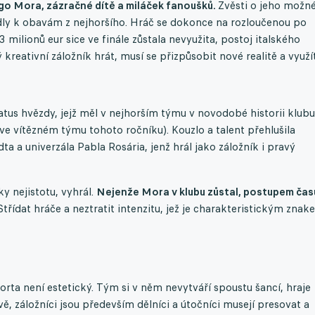
igo Mora, zázračné dítě a miláček fanoušků.
Zvěsti o jeho mož
dly k obavám z nejhoršího. Hráč se dokonce na rozloučenou po
ilionů eur sice ve finále zůstala nevyužita, postoj italského
reativní záložník hrát, musí se přizpůsobit nové realitě a využí
tatus hvězdy, jejž měl v nejhorším týmu v novodobé historii klubu
(ve vítězném týmu tohoto ročníku). Kouzlo a talent přehlušila
a a univerzála Pabla Rosária, jenž hrál jako záložník i pravý
ky nejistotu, vyhrál.
Nejenže Mora v klubu zůstal, postupem čas
. Střídat hráče a neztratit intenzitu, jež je charakteristickým zna
orta není estetický. Tým si v něm nevytváří spoustu šancí, hraje
vě, záložníci jsou především dělníci a útočníci musejí presovat a