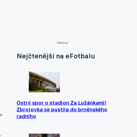
Reklama
Nejčtenější na eFotbalu
Ostrý spor o stadion Za Lužánkami!
Zbrojovka se pustila do brněnského
 v
radního
,