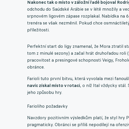
Nakonec tak o místo v záložní řadě bojoval Rodr
odchodu do Saúdské Arábie se v létě množily a ve
srpnovém ligovém zápase rozplakal. Nabídka na 63 m
trenéra se však nezměnil. Pokud chce osmnáctiletý k
příležitosti.
Perfektní start do ligy znamenal, že Mora ztratil s
tom z minulé sezony) a začal hrát druhořadou roli 
pracovitost a presingové schopnosti Veigy, Froholdt
obránce.
Farioli tuto první bitvu, která vyvolala mezi fanouš
navíc získal místo v rotaci
, o níž Ital vždycky stál
jeho způsobu hry.
Farioliho požadavky
Navzdory pozitivním výsledkům platí, že styl hry P
pragmaticky. Obránci se příliš nepodílejí na ofenzi