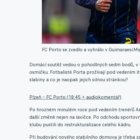
FC Porto se zvedlo a vyhrálo v Guimaraesi.
Mi
Domácí soutěž vedou o pohodlných sedm bodů, v Ev
osmičku. Fotbalisté Porta prožívají pod vedením i
slabiny a co je naopak jejich silnou stránkou?
Plzeň – FC Porto (18:45 + audiokomentář)
Po hrozném minulém roce pod vedením trenérů And
další změně nejen na lavičce. Po odchodu sportovní
klubu pustili do restrukturalizace celého kádru.
Při budování nového stabilního domova je třeba zač