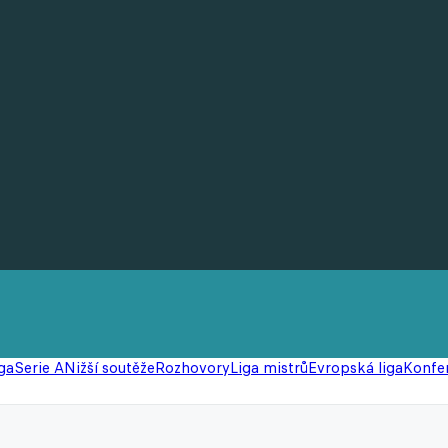
ga
Serie A
Nižší soutěže
Rozhovory
Liga mistrů
Evropská liga
Konfer