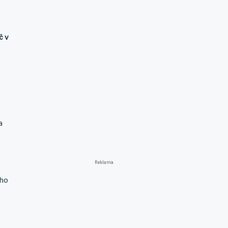
č v
a
Reklama
ho