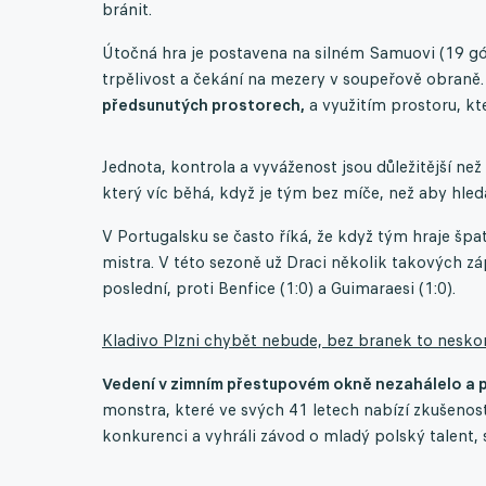
bránit.
Útočná hra je postavena na silném Samuovi (19 gólů
trpělivost a čekání na mezery v soupeřově obraně
předsunutých prostorech,
a využitím prostoru, kte
Jednota, kontrola a vyváženost jsou důležitější než
který víc běhá, když je tým bez míče, než aby hled
V Portugalsku se často říká, že když tým hraje špat
mistra. V této sezoně už Draci několik takových záp
poslední, proti Benfice (1:0) a Guimaraesi (1:0).
Kladivo Plzni chybět nebude, bez branek to neskon
Vedení v zimním přestupovém okně nezahálelo a př
monstra, které ve svých 41 letech nabízí zkušenost
konkurenci a vyhráli závod o mladý polský talent