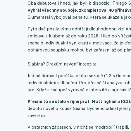
Oba debutovali hned, jak byli k dispozici. Thiago 
Vyhrál všechny souboje, zkompletoval 40 přihráve
Giumaraesi vybojoval penaltu, která se ukázala jako
Tyto dvě posily týmu odrážejí dlouhodobou vizi And
smlouvu s klubem až do roku 2028. Hlad po vítězst
snaha o individuální vyniknutí a motivace, že je t
pohárovou soupisku mohou být zařazeni až od play
Slabina? Drakům nevoní intenzita
Jediná domácí porážka v této sezoně (1:3 s Guimar
individuálními selháními. Pro přesnější analýzu to
lize. Když se soupeř vyrovná v intenzitě a agresivi
Přesně to se stalo v říjnu proti Nottinghamu (0:2)
debutu nového kouče Seana Dycheho udělal jeho př
suveréna.
V ostatních zápasech, v nichž se modrobílí trápili, 