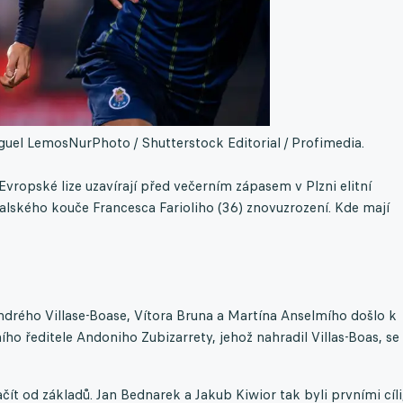
guel LemosNurPhoto / Shutterstock Editorial / Profimedia.
ropské lize uzavírají před večerním zápasem v Plzni elitní
talského kouče Francesca Farioliho (36) znovuzrození. Kde mají
rého Villase-Boase, Vítora Bruna a Martína Anselmího došlo k
ho ředitele Andoniho Zubizarrety, jehož nahradil Villas-Boas, se
ít od základů. Jan Bednarek a Jakub Kiwior tak byli prvními cíli