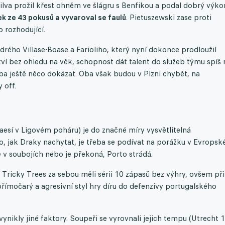
Silva prožil křest ohněm ve šlágru s Benfikou a podal dobrý výko
k ze 43 pokusů a vyvaroval se faulů
. Pietuszewski zase proti
 rozhodující.
rého Villase-Boase a Farioliho, který nyní dokonce prodloužil
ví bez ohledu na věk, schopnost dát talent do služeb týmu spíš 
řeba ještě něco dokázat. Oba však budou v Plzni chybět, na
 off.
aesí v Ligovém poháru) je do značné míry vysvětlitelná
ho, jak Draky nachytat, je třeba se podívat na porážku v Evropsk
tě v soubojích nebo je překoná, Porto strádá.
.
Tricky Trees za sebou měli sérii 10 zápasů bez výhry, ovšem při
ímočarý a agresivní styl hry díru do defenzivy portugalského
vynikly jiné faktory. Soupeři se vyrovnali jejich tempu (Utrecht 1