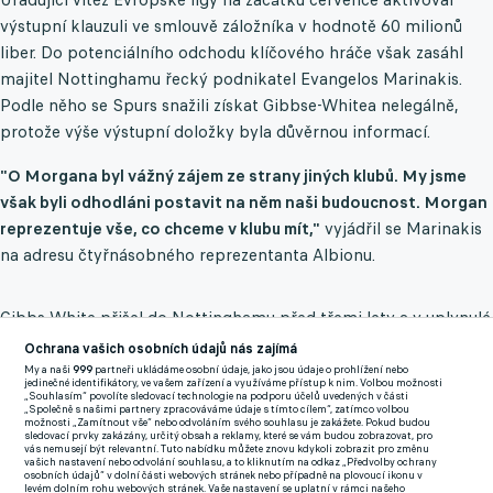
výstupní klauzuli ve smlouvě záložníka v hodnotě 60 milionů
liber. Do potenciálního odchodu klíčového hráče však zasáhl
majitel Nottinghamu řecký podnikatel Evangelos Marinakis.
Podle něho se Spurs snažili získat Gibbse-Whitea nelegálně,
protože výše výstupní doložky byla důvěrnou informací.
"O Morgana byl vážný zájem ze strany jiných klubů. My jsme
však byli odhodláni postavit na něm naši budoucnost. Morgan
reprezentuje vše, co chceme v klubu mít,"
vyjádřil se Marinakis
na adresu čtyřnásobného reprezentanta Albionu.
Gibbs-White přišel do Nottinghamu před třemi lety a v uplynulé
sezoně mu výrazně pomohl k sedmému místu v Premier League.
Ochrana vašich osobních údajů nás zajímá
Ofenzivní záložník nastoupil do 34 ligových zápasů, v nichž si
My a naši
999
partneři ukládáme osobní údaje, jako jsou údaje o prohlížení nebo
jedinečné identifikátory, ve vašem zařízení a využíváme přístup k nim. Volbou možnosti
připsal sedm gólů a osm asistencí. Produkt mládežnické
„Souhlasím“ povolíte sledovací technologie na podporu účelů uvedených v části
„Společně s našimi partnery zpracováváme údaje s tímto cílem“, zatímco volbou
akademie Wolverhamptonu Wanderers formou hostování také
možnosti „Zamítnout vše“ nebo odvoláním svého souhlasu je zakážete. Pokud budou
sledovací prvky zakázány, určitý obsah a reklamy, které se vám budou zobrazovat, pro
nastupoval ve druhé lize za Swansea a Sheffield United.
vás nemusejí být relevantní. Tuto nabídku můžete znovu kdykoli zobrazit pro změnu
vašich nastavení nebo odvolání souhlasu, a to kliknutím na odkaz „Předvolby ochrany
osobních údajů“ v dolní části webových stránek nebo případně na plovoucí ikonu v
levém dolním rohu webových stránek. Vaše nastavení se uplatní v rámci našeho