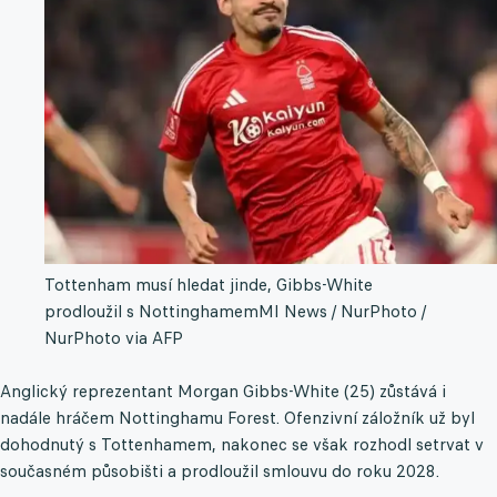
Tottenham musí hledat jinde, Gibbs-White
prodloužil s Nottinghamem
MI News / NurPhoto /
NurPhoto via AFP
Anglický reprezentant Morgan Gibbs-White (25) zůstává i
nadále hráčem Nottinghamu Forest. Ofenzivní záložník už byl
dohodnutý s Tottenhamem, nakonec se však rozhodl setrvat v
současném působišti a prodloužil smlouvu do roku 2028.