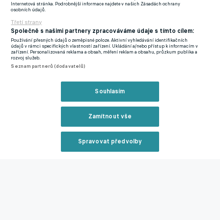
"Od svého příchodu se tu cítím jako doma. Chci být součástí
Internetová stránka. Podrobnější informace najdete v našich Zásadách ochrany
osobních údajů.
toho, co tu s pomocí Marinakise a jeho obrovských ambicí
Třetí strany
budujeme,"
řekl Gibbs-White po podpisu nové smlouvy.
Společně s našimi partnery zpracováváme údaje s tímto cílem:
Používání přesných údajů o zeměpisné poloze. Aktivní vyhledávání identifikačních
Přestupy a spekulace ONLINE
údajů v rámci specifických vlastností zařízení. Ukládání a/nebo přístup k informacím v
zařízení. Personalizovaná reklama a obsah, měření reklam a obsahu, průzkum publika a
rozvoj služeb.
Seznam partnerů (dodavatelů)
Zmínky
Evropská liga
Premier League
Morgan Gibbs-White
Vangelis
Souhlasím
Pavlidis
Nottingham
Tottenham
Wolves
Sheffield Utd
Swansea
Zamítnout vše
Související články
Spravovat předvolby
Reklama
Zavřít rekl
Přestupy ONLINE: Chelsea získá talentovaného beka,
Karviná si pojistila záložníka Samka