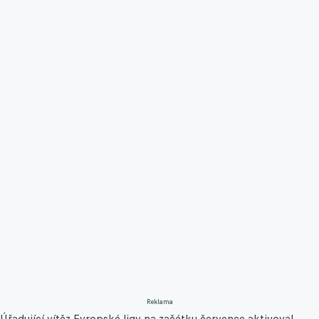
Reklama
Úřadující vítěz Evropské ligy na začátku července aktivoval