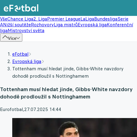
Vše
Chance Liga
2. Liga
Premier League
LaLiga
Bundesliga
Serie
A
Nižší soutěže
Rozhovory
Liga mistrů
Evropská liga
Konferenční
liga
Mistrovství světa
Více
eFotbal
Evropská liga
Tottenham musí hledat jinde, Gibbs-White navzdory
dohodě prodloužil s Nottinghamem
Tottenham musí hledat jinde, Gibbs-White navzdory
dohodě prodloužil s Nottinghamem
Eurofotbal
,
27.07.2025 14:44