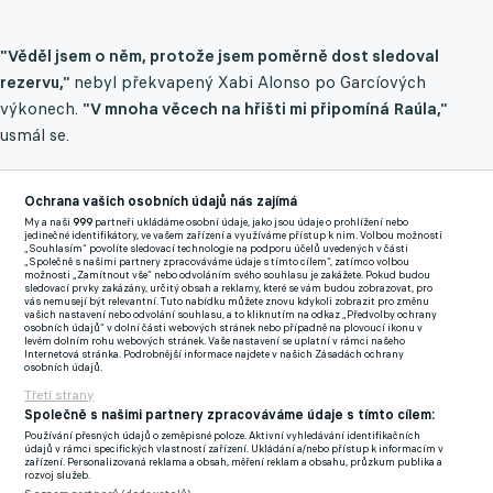
"Věděl jsem o něm, protože jsem poměrně dost sledoval
rezervu,"
nebyl překvapený Xabi Alonso po Garcíových
výkonech.
"V mnoha věcech na hřišti mi připomíná Raúla,"
usmál se.
Ano, slyšíte správně. Klubovou legendu, jež dlouho vévodila
Ochrana vašich osobních údajů nás zajímá
střeleckým statistikám, které v královském celku překonali
My a naši
999
partneři ukládáme osobní údaje, jako jsou údaje o prohlížení nebo
pouze Cristiano Ronaldo a Karim Benzema.
jedinečné identifikátory, ve vašem zařízení a využíváme přístup k nim. Volbou možnosti
„Souhlasím“ povolíte sledovací technologie na podporu účelů uvedených v části
„Společně s našimi partnery zpracováváme údaje s tímto cílem“, zatímco volbou
Navíc je odlišný oproti jiným spoluhráčům i mimo hřiště.
možnosti „Zamítnout vše“ nebo odvoláním svého souhlasu je zakážete. Pokud budou
sledovací prvky zakázány, určitý obsah a reklamy, které se vám budou zobrazovat, pro
Studuje obchodní vysokou školu se zaměřením na data.
vás nemusejí být relevantní. Tuto nabídku můžete znovu kdykoli zobrazit pro změnu
vašich nastavení nebo odvolání souhlasu, a to kliknutím na odkaz „Předvolby ochrany
osobních údajů“ v dolní části webových stránek nebo případně na plovoucí ikonu v
levém dolním rohu webových stránek. Vaše nastavení se uplatní v rámci našeho
Internetová stránka. Podrobnější informace najdete v našich Zásadách ochrany
Ačkoliv se jejich cesty už rozešly, Raúl i nadále mentoruje
osobních údajů.
odchovance Realu na dálku.
"Po každém utkání mi píše,"
Třetí strany
Společně s našimi partnery zpracováváme údaje s tímto cílem:
prozradil.
"Většinou mi gratuluje a snaží se mi radit, abych se
Používání přesných údajů o zeměpisné poloze. Aktivní vyhledávání identifikačních
pořád zlepšoval."
údajů v rámci specifických vlastností zařízení. Ukládání a/nebo přístup k informacím v
zařízení. Personalizovaná reklama a obsah, měření reklam a obsahu, průzkum publika a
rozvoj služeb.
García má podobné rysy.
Je mrštný, rychlý, pracovitý,