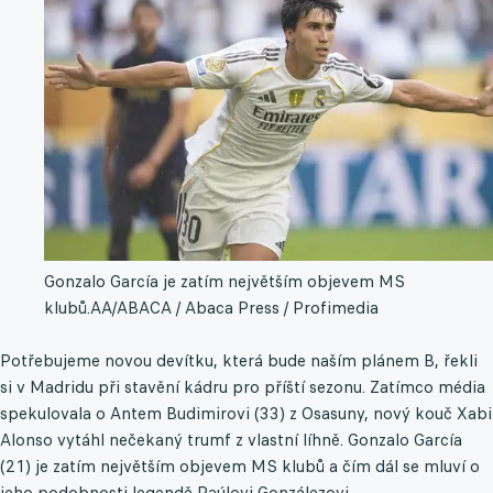
Gonzalo García je zatím největším objevem MS
klubů.
AA/ABACA / Abaca Press / Profimedia
Potřebujeme novou devítku, která bude naším plánem B, řekli
si v Madridu při stavění kádru pro příští sezonu. Zatímco média
spekulovala o Antem Budimirovi (33) z Osasuny, nový kouč Xabi
Alonso vytáhl nečekaný trumf z vlastní líhně. Gonzalo García
(21) je zatím největším objevem MS klubů a čím dál se mluví o
jeho podobnosti legendě Raúlovi Gonzálezovi.