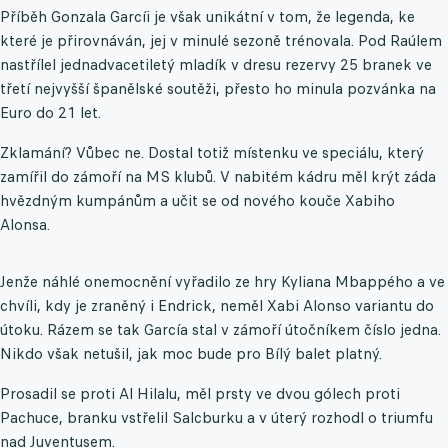
Příběh Gonzala Garcíi je však unikátní v tom, že legenda, ke
které je přirovnáván, jej v minulé sezoně trénovala. Pod Raúlem
nastřílel jednadvacetiletý mladík v dresu rezervy 25 branek ve
třetí nejvyšší španělské soutěži, přesto ho minula pozvánka na
Euro do 21 let.
Zklamání? Vůbec ne. Dostal totiž místenku ve speciálu, který
zamířil do zámoří na MS klubů. V nabitém kádru měl krýt záda
hvězdným kumpánům a učit se od nového kouče Xabiho
Alonsa.
Jenže náhlé onemocnění vyřadilo ze hry Kyliana Mbappého a ve
chvíli, kdy je zraněný i Endrick, neměl Xabi Alonso variantu do
útoku. Rázem se tak García stal v zámoří útočníkem číslo jedna.
Nikdo však netušil, jak moc bude pro Bílý balet platný.
Prosadil se proti Al Hilalu, měl prsty ve dvou gólech proti
Pachuce, branku vstřelil Salcburku a v úterý rozhodl o triumfu
nad Juventusem.