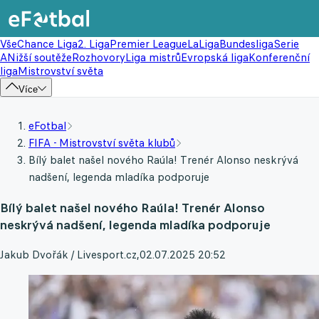
Vše
Chance Liga
2. Liga
Premier League
LaLiga
Bundesliga
Serie
A
Nižší soutěže
Rozhovory
Liga mistrů
Evropská liga
Konferenční
liga
Mistrovství světa
Více
eFotbal
FIFA - Mistrovství světa klubů
Bílý balet našel nového Raúla! Trenér Alonso neskrývá
nadšení, legenda mladíka podporuje
Bílý balet našel nového Raúla! Trenér Alonso
neskrývá nadšení, legenda mladíka podporuje
Jakub Dvořák / Livesport.cz
,
02.07.2025 20:52