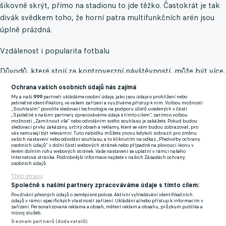
šikovně skrýt, přímo na stadionu to jde těžko. Častokrát je tak
divák svědkem toho, že horní patra multifunkčních arén jsou
úplně prázdná.
Vzdálenost i popularita fotbalu
Důvodů, které stojí za kontroverzní návštěvností, může být více.
Jedním z nich je zřejmě fakt, že se turnaj hraje v USA, tedy v
Ochrana vašich osobních údajů nás zajímá
zemi, ve které "soccer" není navzdory působení Messiho a spol.
My a naši
999
partneři ukládáme osobní údaje, jako jsou údaje o prohlížení nebo
jedinečné identifikátory, ve vašem zařízení a využíváme přístup k nim. Volbou možnosti
stále tak atraktivní záležitostí. Zároveň jsou Spojené státy pro
„Souhlasím“ povolíte sledovací technologie na podporu účelů uvedených v části
„Společně s našimi partnery zpracováváme údaje s tímto cílem“, zatímco volbou
mnoho fanoušků z jiných koutů světa těžko dostupné, nehledě
možnosti „Zamítnout vše“ nebo odvoláním svého souhlasu je zakážete. Pokud budou
sledovací prvky zakázány, určitý obsah a reklamy, které se vám budou zobrazovat, pro
na nákladné cestování.
vás nemusejí být relevantní. Tuto nabídku můžete znovu kdykoli zobrazit pro změnu
vašich nastavení nebo odvolání souhlasu, a to kliknutím na odkaz „Předvolby ochrany
osobních údajů“ v dolní části webových stránek nebo případně na plovoucí ikonu v
Navzdory penězům, o které se na MS klubů hraje, nemá soutěž
levém dolním rohu webových stránek. Vaše nastavení se uplatní v rámci našeho
Internetová stránka. Podrobnější informace najdete v našich Zásadách ochrany
takové renomé, aby ve velkém počtu přilákala fanoušky z
osobních údajů.
Evropy, pro které je daleko větším lákadlem Liga mistrů nebo
Třetí strany
Společně s našimi partnery zpracováváme údaje s tímto cílem:
domácí soutěž. Velká část z nich si sotva zápasy zapne v televizi,
Používání přesných údajů o zeměpisné poloze. Aktivní vyhledávání identifikačních
natož aby cestovala přes oceán. Věřte, že na mistrovství světa,
údajů v rámci specifických vlastností zařízení. Ukládání a/nebo přístup k informacím v
zařízení. Personalizovaná reklama a obsah, měření reklam a obsahu, průzkum publika a
které se v USA, Kanadě a Mexiku koná příští rok, bude z Evropy
rozvoj služeb.
Seznam partnerů (dodavatelů)
proudit daleko větší množství příznivců.