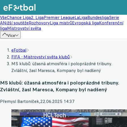
Vše
Chance Liga
2. Liga
Premier League
LaLiga
Bundesliga
Serie
A
Nižší soutěže
Rozhovory
Liga mistrů
Evropská liga
Konferenční
liga
Mistrovství světa
Více
eFotbal
FIFA - Mistrovství světa klubů
MS klubů: úžasná atmosféra i poloprázdné tribuny.
Zvláštní, žasl Maresca, Kompany byl nadšený
MS klubů: úžasná atmosféra i poloprázdné tribuny.
Zvláštní, žasl Maresca, Kompany byl nadšený
Přemysl Bartoníček
,
22.06.2025 14:37