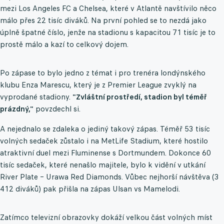
mezi Los Angeles FC a Chelsea, které v Atlantě navštívilo něco
málo přes 22 tisíc diváků. Na první pohled se to nezdá jako
úplně špatné číslo, jenže na stadionu s kapacitou 71 tisíc je to
prostě málo a kazí to celkový dojem.
Po zápase to bylo jedno z témat i pro trenéra londýnského
klubu Enza Marescu, který je z Premier League zvyklý na
vyprodané stadiony.
"Zvláštní prostředí, stadion byl téměř
prázdný,"
povzdechl si.
A nejednalo se zdaleka o jediný takový zápas. Téměř 53 tisíc
volných sedaček zůstalo i na MetLife Stadium, které hostilo
atraktivní duel mezi Fluminense s Dortmundem. Dokonce 60
tisíc sedaček, které nenašlo majitele, bylo k vidění v utkání
River Plate – Urawa Red Diamonds. Vůbec nejhorší návštěva (3
412 diváků) pak přišla na zápas Ulsan vs Mamelodi.
Zatímco televizní obrazovky dokáží velkou část volných míst