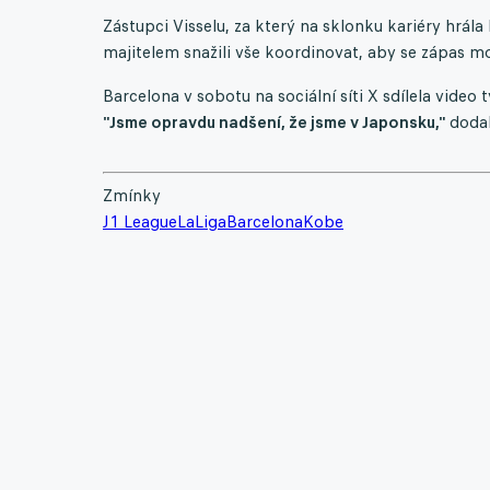
Zástupci Visselu, za který na sklonku kariéry hrála
majitelem snažili vše koordinovat, aby se zápas mo
Barcelona v sobotu na sociální síti X sdílela video
"Jsme opravdu nadšení, že jsme v Japonsku,"
dodal
Zmínky
J1 League
LaLiga
Barcelona
Kobe