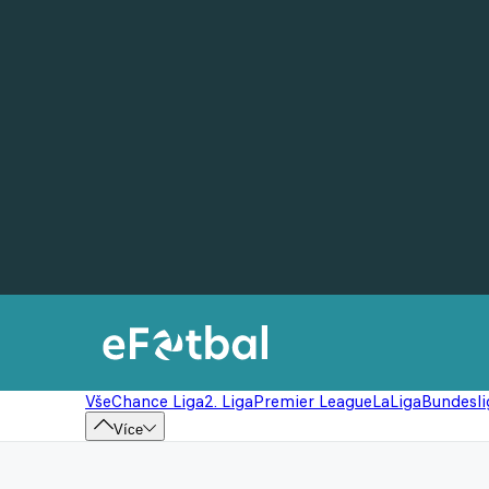
Vše
Chance Liga
2. Liga
Premier League
LaLiga
Bundesli
Více