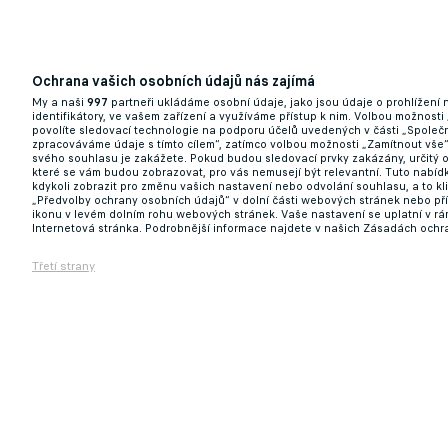
23.07.2025 17:03
Ochrana vašich osobních údajů nás zajímá
My a naši
997
partneři ukládáme osobní údaje, jako jsou údaje o prohlížení
identifikátory, ve vašem zařízení a využíváme přístup k nim. Volbou možnosti
povolíte sledovací technologie na podporu účelů uvedených v části „Společn
zpracováváme údaje s tímto cílem“, zatímco volbou možnosti „Zamítnout vše
svého souhlasu je zakážete. Pokud budou sledovací prvky zakázány, určitý 
které se vám budou zobrazovat, pro vás nemusejí být relevantní. Tuto nabí
kdykoli zobrazit pro změnu vašich nastavení nebo odvolání souhlasu, a to k
„Předvolby ochrany osobních údajů“ v dolní části webových stránek nebo př
ikonu v levém dolním rohu webových stránek. Vaše nastavení se uplatní v r
Internetová stránka. Podrobnější informace najdete v našich Zásadách ochr
Dortmund, Arsenal, Barcelona i Saúdská A
Třetí strany
19.07.2025 14:39