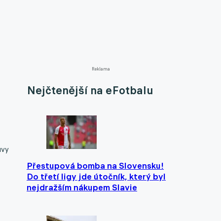
Reklama
Nejčtenější na eFotbalu
uvy
Přestupová bomba na Slovensku!
Do třetí ligy jde útočník, který byl
nejdražším nákupem Slavie