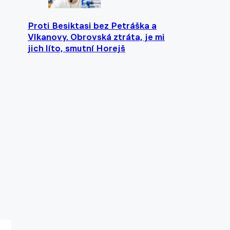
Proti Besiktasi bez Petráška a
Vlkanovy. Obrovská ztráta, je mi
jich líto, smutní Horejš