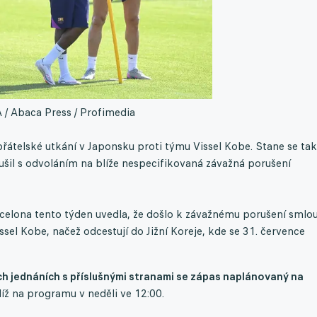
/ Abaca Press / Profimedia
řátelské utkání v Japonsku proti týmu Vissel Kobe. Stane se tak
šil s odvoláním na blíže nespecifikovaná závažná porušení
rcelona tento týden uvedla, že došlo k závažnému porušení smlo
issel Kobe, načež odcestují do Jižní Koreje, kde se 31. července
h jednáních s příslušnými stranami se zápas naplánovaný na
íž na programu v neděli ve 12:00.