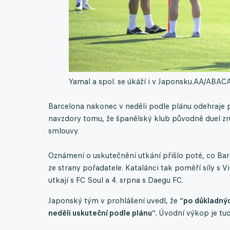
Yamal a spol. se úkáží i v Japonsku.
AA/ABACA 
Barcelona nakonec v neděli podle plánu odehraje p
navzdory tomu, že španělský klub původně duel zru
smlouvy.
Oznámení o uskutečnění utkání přišlo poté, co Ba
ze strany pořadatele. Katalánci tak poměří síly s V
utkají s FC Soul a 4. srpna s Daegu FC.
Japonský tým v prohlášení uvedl, že
"po důkladnýc
neděli uskuteční podle plánu".
Úvodní výkop je tud