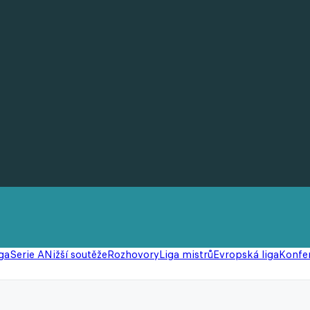
ga
Serie A
Nižší soutěže
Rozhovory
Liga mistrů
Evropská liga
Konfer