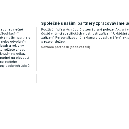
Společně s našimi partnery zpracováváme úd
 nebo jedinečné
Používání přesných údajů o zeměpisné poloze. Aktivní v
 „Souhlasím“
údajů v rámci specifických vlastností zařízení. Ukládání 
ě s našimi partnery
zařízení. Personalizovaná reklama a obsah, měření rek
“ nebo odvoláním
a rozvoj služeb.
obsah a reklamy,
Seznam partnerů (dodavatelů)
dku můžete znovu
liknutím na odkaz
ípadně na plovoucí
ámci našeho
any osobních údajů.
rábie. Světoběžník Aubameyang teď míří do Marseille