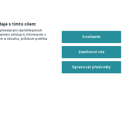
aje s tímto cílem:
yhledávání identifikačních
a/nebo přístup k informacím v
Souhlasím
lam a obsahu, průzkum publika
Zamítnout vše
Spravovat předvolby