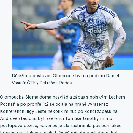
Důležitou postavou Olomouce byl na podzim Daniel
Vašulín.
ČTK / Petrášek Radek
Olomoucká Sigma doma nezvládla zápas s polským Lechem
Poznaň a po prohře 1:2 se ocitla na hraně vyřazení z
Konferenční ligy. Ještě několik minut po konci zápasu na
Andrově stadionu byli svěřenci Tomáše Janotky mimo
postupové pozice, nakonec je ale zachránila poslední akce
hracího dne. Jak vypadaly klíčové minuty posledního kola