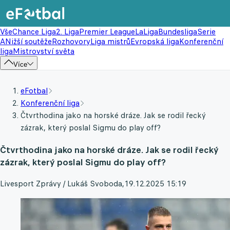
Vše
Chance Liga
2. Liga
Premier League
LaLiga
Bundesliga
Serie
A
Nižší soutěže
Rozhovory
Liga mistrů
Evropská liga
Konferenční
liga
Mistrovství světa
Více
eFotbal
Konferenční liga
Čtvrthodina jako na horské dráze. Jak se rodil řecký
zázrak, který poslal Sigmu do play off?
Čtvrthodina jako na horské dráze. Jak se rodil řecký
zázrak, který poslal Sigmu do play off?
Livesport Zprávy / Lukáš Svoboda
,
19.12.2025 15:19