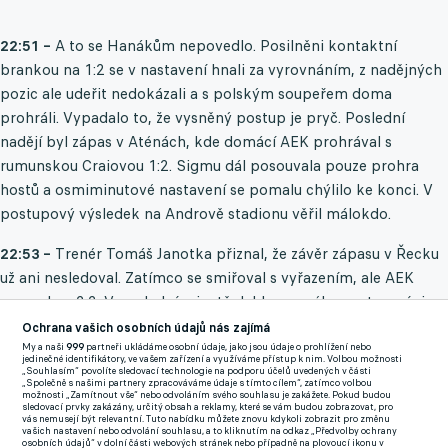
22:51 –
A to se Hanákům nepovedlo. Posilněni kontaktní
brankou na 1:2 se v nastavení hnali za vyrovnáním, z nadějných
pozic ale udeřit nedokázali a s polským soupeřem doma
prohráli. Vypadalo to, že vysněný postup je pryč. Poslední
nadějí byl zápas v Aténách, kde domácí AEK prohrával s
rumunskou Craiovou 1:2. Sigmu dál posouvala pouze prohra
hostů a osmiminutové nastavení se pomalu chýlilo ke konci. V
postupový výsledek na Andrově stadionu věřil málokdo.
22:53 –
Trenér Tomáš Janotka přiznal, že závěr zápasu v Řecku
už ani nesledoval. Zatímco se smiřoval s vyřazením, ale AEK
srovnal na 2:2. V poslední minutě deklarovaného nastavení si
Dereck Kutesa naběhl na centr z pravé strany a povedenou
Ochrana vašich osobních údajů nás zajímá
rybičkou vykřesal Sigmě naději.
My a naši
999
partneři ukládáme osobní údaje, jako jsou údaje o prohlížení nebo
jedinečné identifikátory, ve vašem zařízení a využíváme přístup k nim. Volbou možnosti
„Souhlasím“ povolíte sledovací technologie na podporu účelů uvedených v části
„Společně s našimi partnery zpracováváme údaje s tímto cílem“, zatímco volbou
Rumuni po postupu Sigmy šílí: Krádež! Horší tým jde dál. Češi
možnosti „Zamítnout vše“ nebo odvoláním svého souhlasu je zakážete. Pokud budou
sledovací prvky zakázány, určitý obsah a reklamy, které se vám budou zobrazovat, pro
vzpomínají na Okresní přebor
vás nemusejí být relevantní. Tuto nabídku můžete znovu kdykoli zobrazit pro změnu
vašich nastavení nebo odvolání souhlasu, a to kliknutím na odkaz „Předvolby ochrany
osobních údajů“ v dolní části webových stránek nebo případně na plovoucí ikonu v