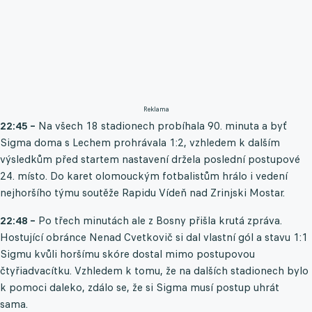
Reklama
22:45 –
Na všech 18 stadionech probíhala 90. minuta a byť
Sigma doma s Lechem prohrávala 1:2, vzhledem k dalším
výsledkům před startem nastavení držela poslední postupové
24. místo. Do karet olomouckým fotbalistům hrálo i vedení
nejhoršího týmu soutěže Rapidu Vídeň nad Zrinjski Mostar.
22:48 –
Po třech minutách ale z Bosny přišla krutá zpráva.
Hostující obránce Nenad Cvetkovič si dal vlastní gól a stavu 1:1
Sigmu kvůli horšímu skóre dostal mimo postupovou
čtyřiadvacítku. Vzhledem k tomu, že na dalších stadionech bylo
k pomoci daleko, zdálo se, že si Sigma musí postup uhrát
sama.