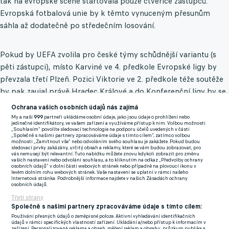
tak na evropské scéně startovala pouze čtveřice zástupců.
Evropská fotbalová unie by k těmto vynuceným přesunům
sáhla až dodatečně po středečním losování.
Pokud by UEFA zvolila pro české týmy schůdnější variantu (s
pěti zástupci), místo Karviné ve 4. předkole Evropské ligy by
převzala třetí Plzeň. Pozici Viktorie ve 2. předkole téže soutěže
by pak zaujal právě Hradec Králové a do Konferenční ligy by se
místo Votroků posunul Jablonec, který v uplynulém ročníku
Ochrana vašich osobních údajů nás zajímá
Chance Ligy skončil pátý.
My a naši
999
partneři ukládáme osobní údaje, jako jsou údaje o prohlížení nebo
jedinečné identifikátory, ve vašem zařízení a využíváme přístup k nim. Volbou možnosti
„Souhlasím“ povolíte sledovací technologie na podporu účelů uvedených v části
První zápasy se odehrají 23. července, odvety jsou na programu
„Společně s našimi partnery zpracováváme údaje s tímto cílem“, zatímco volbou
možnosti „Zamítnout vše“ nebo odvoláním svého souhlasu je zakážete. Pokud budou
30. července.
sledovací prvky zakázány, určitý obsah a reklamy, které se vám budou zobrazovat, pro
vás nemusejí být relevantní. Tuto nabídku můžete znovu kdykoli zobrazit pro změnu
vašich nastavení nebo odvolání souhlasu, a to kliknutím na odkaz „Předvolby ochrany
osobních údajů“ v dolní části webových stránek nebo případně na plovoucí ikonu v
Noční můra pro Spartu? Ve třetím předkole LM by mohla
levém dolním rohu webových stránek. Vaše nastavení se uplatní v rámci našeho
Internetová stránka. Podrobnější informace najdete v našich Zásadách ochrany
narazit na giganty, ve hře je souboj se Šulcem
osobních údajů.
Třetí strany
Společně s našimi partnery zpracováváme údaje s tímto cílem:
Zmínky
Používání přesných údajů o zeměpisné poloze. Aktivní vyhledávání identifikačních
Konferenční liga
Hradec Králové
údajů v rámci specifických vlastností zařízení. Ukládání a/nebo přístup k informacím v
zařízení. Personalizovaná reklama a obsah, měření reklam a obsahu, průzkum publika a