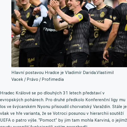
Hlavní postavou Hradce je Vladimír Darida.
Vlastimil
Vacek / Právo / Profimedia
Hradec Králové se po dlouhých 31 letech představí v
evropských pohárech. Pro druhé předkolo Konferenční ligy mu
los ve švýcarském Nyonu přisoudil chorvatský Varaždin. Stále je
však ve hře varianta, že se Votroci posunou v hierarchii soutěží
UEFA o patro výše. "Pomoct" by jim tam mohla Karviná, o jejímž
osudu evropští funkcionáři zatím nerozhodli.