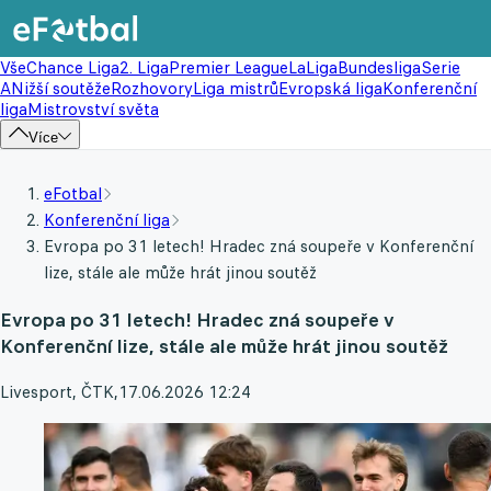
Vše
Chance Liga
2. Liga
Premier League
LaLiga
Bundesliga
Serie
A
Nižší soutěže
Rozhovory
Liga mistrů
Evropská liga
Konferenční
liga
Mistrovství světa
Více
eFotbal
Konferenční liga
Evropa po 31 letech! Hradec zná soupeře v Konferenční
lize, stále ale může hrát jinou soutěž
Evropa po 31 letech! Hradec zná soupeře v
Konferenční lize, stále ale může hrát jinou soutěž
Livesport, ČTK
,
17.06.2026 12:24